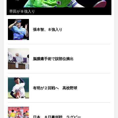
早田が８強入り
張本智、８強入り
脳腫瘍手術で誤部位摘出
有明が２回戦へ 高校野球
日本、８日豪州戦 ラグビー