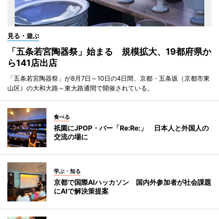
見る・遊ぶ
「五条若宮陶器祭」始まる 規模拡大、19都府県か
ら141店出店
「五条若宮陶器祭」が8月7日～10日の4日間、京都・五条坂（京都市東
山区）の大和大路～東大路通間で開催されている。
食べる
祇園にJPOP・バー「Re:Re:」 日本人と外国人の
交流の場に
学ぶ・知る
京都で国際AIハッカソン 国内外参加者が社会課題
にAIで解決策提案