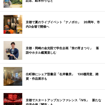
記念、絵本作りなど
京都で夏のライブイベント「ナノボロ」 20周年、市
内3会場で開催へ
京都・岡崎の金光院で学生企画「蛍の宵まつり」 落
語やホタル鑑賞楽しむ
出町柳にシェア型書店「右岸書房」 130棚用意、雑
貨・作品展示も
京都でスタートアップカンファレンス「IVS」 新たな
交流企画「闇市」も