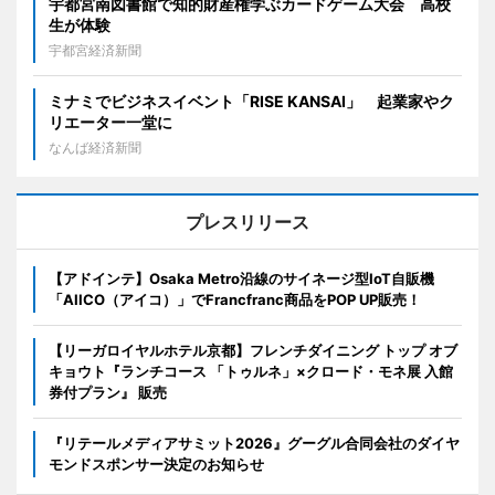
宇都宮南図書館で知的財産権学ぶカードゲーム大会 高校
生が体験
宇都宮経済新聞
ミナミでビジネスイベント「RISE KANSAI」 起業家やク
リエーター一堂に
なんば経済新聞
プレスリリース
【アドインテ】Osaka Metro沿線のサイネージ型IoT自販機
「AIICO（アイコ）」でFrancfranc商品をPOP UP販売！
【リーガロイヤルホテル京都】フレンチダイニング トップ オブ
キョウト『ランチコース 「トゥルネ」×クロード・モネ展 入館
券付プラン』 販売
『リテールメディアサミット2026』グーグル合同会社のダイヤ
モンドスポンサー決定のお知らせ