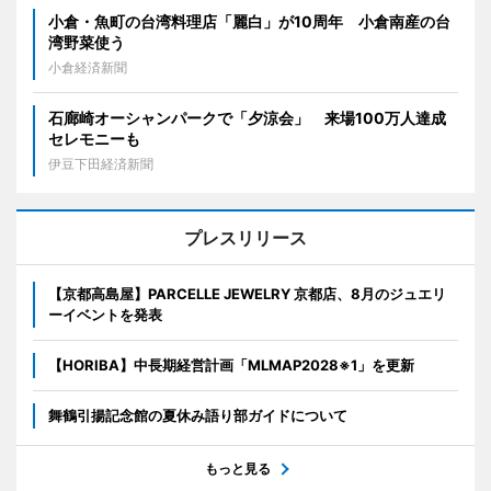
小倉・魚町の台湾料理店「麗白」が10周年 小倉南産の台
湾野菜使う
小倉経済新聞
石廊崎オーシャンパークで「夕涼会」 来場100万人達成
セレモニーも
伊豆下田経済新聞
プレスリリース
【京都高島屋】PARCELLE JEWELRY 京都店、8月のジュエリ
ーイベントを発表
【HORIBA】中長期経営計画「MLMAP2028※1」を更新
舞鶴引揚記念館の夏休み語り部ガイドについて
もっと見る