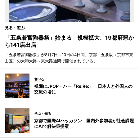
見る・遊ぶ
「五条若宮陶器祭」始まる 規模拡大、19都府県か
ら141店出店
「五条若宮陶器祭」が8月7日～10日の4日間、京都・五条坂（京都市東
山区）の大和大路～東大路通間で開催されている。
食べる
祇園にJPOP・バー「Re:Re:」 日本人と外国人の
交流の場に
学ぶ・知る
京都で国際AIハッカソン 国内外参加者が社会課題
にAIで解決策提案