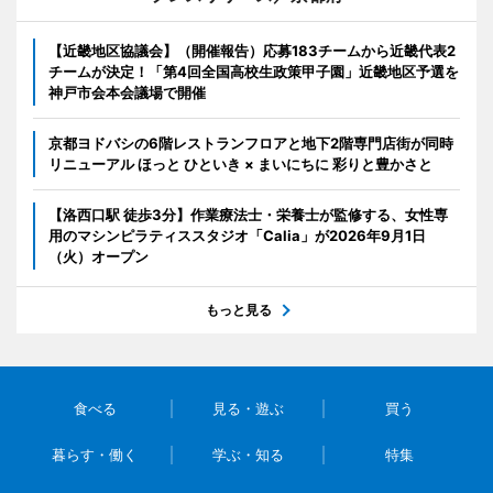
【近畿地区協議会】（開催報告）応募183チームから近畿代表2
チームが決定！「第4回全国高校生政策甲子園」近畿地区予選を
神戸市会本会議場で開催
京都ヨドバシの6階レストランフロアと地下2階専門店街が同時
リニューアル ほっと ひといき × まいにちに 彩りと豊かさと
【洛西口駅 徒歩3分】作業療法士・栄養士が監修する、女性専
用のマシンピラティススタジオ「Calia」が2026年9月1日
（火）オープン
もっと見る
食べる
見る・遊ぶ
買う
暮らす・働く
学ぶ・知る
特集