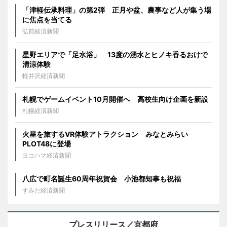
「津軽伝承料理」の第2弾 正月や盆、農事など人が集う場
に焦点を当てる
弘前経済新聞
星野エリアで「足水浴」 13度の湧水とヒノキ香るおけで
清涼体験
軽井沢経済新聞
札幌でゲームイベント10月開催へ 高校生向け企画を新設
札幌経済新聞
火星を旅するVR体験アトラクション みなとみらい
PLOT48に登場
ヨコハマ経済新聞
八広で町名誕生60周年祝賀会 小池都知事も祝福
すみだ経済新聞
プレスリリース／京都府