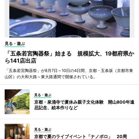
見る・遊ぶ
「五条若宮陶器祭」始まる 規模拡大、19都府県か
ら141店出店
「五条若宮陶器祭」が8月7日～10日の4日間、京都・五条坂（京都市東
山区）の大和大路～東大路通間で開催されている。
見る・遊ぶ
京都・泉涌寺で夏休み親子文化体験 開山800年遠
忌記念、絵本作りなど
見る・遊ぶ
京都で夏のライブイベント「ナノボロ」 20周