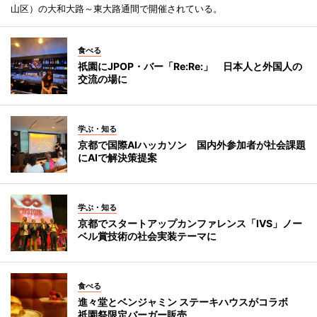
山区）の大和大路～東大路通間で開催されている。
食べる
祇園にJPOP・バー「Re:Re:」 日本人と外国人の
交流の場に
学ぶ・知る
京都で国際AIハッカソン 国内外参加者が社会課題
にAIで解決策提案
学ぶ・知る
京都でスタートアップカンファレンス「IVS」ノー
ベル賞技術の社会実装テーマに
食べる
進々堂とベンジャミン ステーキハウスがコラボ
祇園祭限定バーガー販売