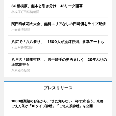
SC相模原、熊本と引き分け J3リーグ開幕
相模原町田経済新聞
関門海峡花火大会、無料エリアなしの門司側をライブ配信
小倉経済新聞
八広で「八八祭り」 1500人が提灯行列、多幸アートも
すみだ経済新聞
八戸の「騎馬打毬」、若手騎手の姿勇ましく 20年ぶりの
正式参拝も
八戸経済新聞
プレスリリース
1000種類超のお茶から、“まだ知らない一杯”に出会う。京都・
ごえん茶が「16タイプ診断」「ごえん茶診断」を公開