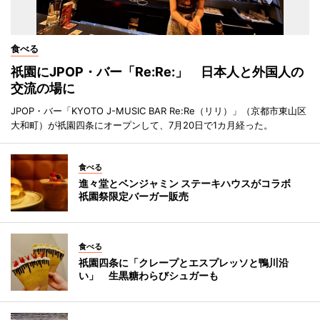
食べる
祇園にJPOP・バー「Re:Re:」 日本人と外国人の
交流の場に
JPOP・バー「KYOTO J-MUSIC BAR Re:Re（リリ）」（京都市東山区
大和町）が祇園四条にオープンして、7月20日で1カ月経った。
食べる
進々堂とベンジャミン ステーキハウスがコラボ
祇園祭限定バーガー販売
食べる
祇園四条に「クレープとエスプレッソと鴨川沿
い」 生黒糖わらびシュガーも