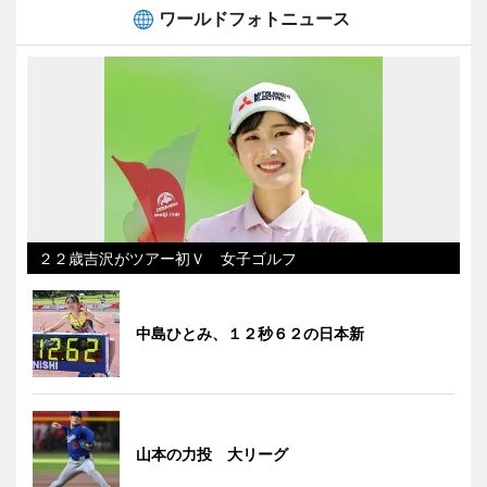
ワールドフォトニュース
２２歳吉沢がツアー初Ｖ 女子ゴルフ
中島ひとみ、１２秒６２の日本新
山本の力投 大リーグ