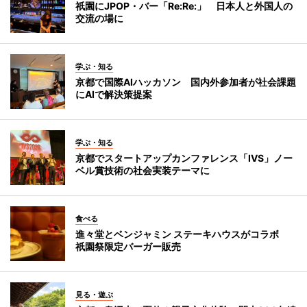
祇園にJPOP・バー「Re:Re:」 日本人と外国人の
交流の場に
学ぶ・知る
京都で国際AIハッカソン 国内外参加者が社会課題
にAIで解決策提案
学ぶ・知る
京都でスタートアップカンファレンス「IVS」ノー
ベル賞技術の社会実装テーマに
食べる
進々堂とベンジャミン ステーキハウスがコラボ
祇園祭限定バーガー販売
見る・遊ぶ