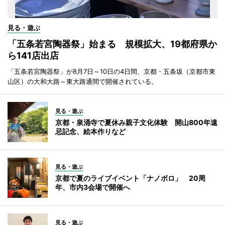
見る・遊ぶ
「五条若宮陶器祭」始まる 規模拡大、19都府県か
ら141店出店
「五条若宮陶器祭」が8月7日～10日の4日間、京都・五条坂（京都市東
山区）の大和大路～東大路通間で開催されている。
見る・遊ぶ
京都・泉涌寺で夏休み親子文化体験 開山800年遠
忌記念、絵本作りなど
見る・遊ぶ
京都で夏のライブイベント「ナノボロ」 20周
年、市内3会場で開催へ
見る・遊ぶ