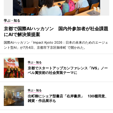
学ぶ・知る
京都で国際AIハッカソン 国内外参加者が社会課題
にAIで解決策提案
国際AIハッカソン「Impact Kyoto 2026：日本の未来のためのエージェ
ント型AI」が7月4日、京都市下京区御幸町 で開かれた。
学ぶ・知る
京都でスタートアップカンファレンス「IVS」ノー
ベル賞技術の社会実装テーマに
学ぶ・知る
出町柳にシェア型書店「右岸書房」 130棚用意、
雑貨・作品展示も