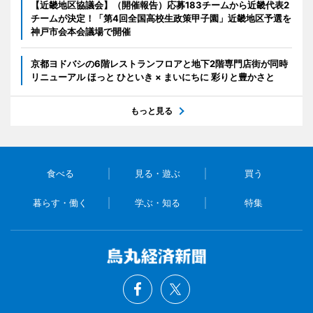
【近畿地区協議会】（開催報告）応募183チームから近畿代表2
チームが決定！「第4回全国高校生政策甲子園」近畿地区予選を
神戸市会本会議場で開催
京都ヨドバシの6階レストランフロアと地下2階専門店街が同時
リニューアル ほっと ひといき × まいにちに 彩りと豊かさと
もっと見る
食べる
見る・遊ぶ
買う
暮らす・働く
学ぶ・知る
特集