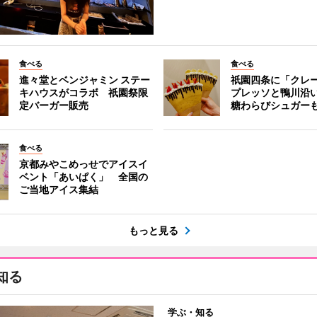
食べる
食べる
進々堂とベンジャミン ステー
祇園四条に「クレ
キハウスがコラボ 祇園祭限
プレッソと鴨川沿
定バーガー販売
糖わらびシュガー
食べる
京都みやこめっせでアイスイ
ベント「あいぱく」 全国の
ご当地アイス集結
もっと見る
知る
学ぶ・知る