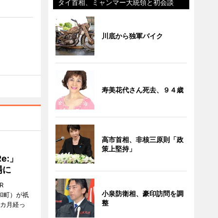
タイ首相、ミャンマー大統領と初会談
川底から独軍バイク
寿美花代さん死去、９４歳
高市首相、非核三原則「政
策上堅持」
Re:」
場に
R
小泉防衛相、豪印訪問を調
和町）が祇
整
1カ月経っ