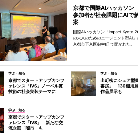
京都で国際AIハッカソン
参加者が社会課題にAIで
案
国際AIハッカソン「Impact Kyoto 
の未来のためのエージェント型AI」
京都市下京区御幸町 で開かれた。
学ぶ・知る
学ぶ・知る
京都でスタートアップカンフ
出町柳にシェア型
ァレンス「IVS」ノーベル賞
書房」 130棚用
技術の社会実装テーマに
作品展示も
学ぶ・知る
京都でスタートアップカンフ
ァレンス「IVS」 新たな交
流企画「闇市」も