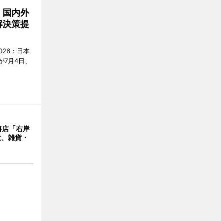
 国内外
解決策提
2026：日本
が7月4日、
書店「右岸
意、雑貨・