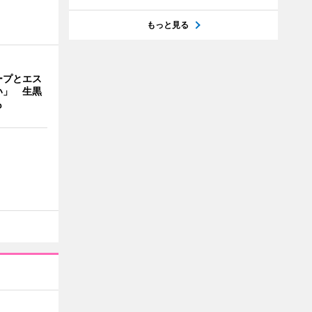
もっと見る
ープとエス
い」 生黒
も