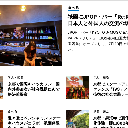
食べる
祇園にJPOP・バー「Re:
日本人と外国人の交流の
JPOP・バー「KYOTO J-MUSIC BA
Re:Re（リリ）」（京都市東山区大
園四条にオープンして、7月20日で
た。
学ぶ・知る
学ぶ・知る
京都で国際AIハッカソン 国
京都でスタートア
内外参加者が社会課題にAIで
ァレンス「IVS」
解決策提案
技術の社会実装テ
食べる
見る・遊ぶ
進々堂とベンジャミン ステー
京都・泉涌寺で夏
キハウスがコラボ 祇園祭限
化体験 開山800