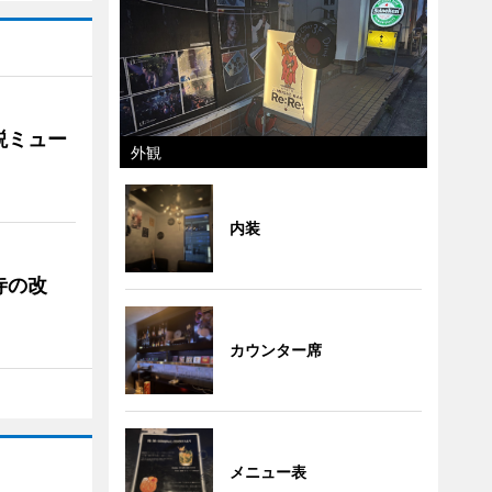
説ミュー
外観
内装
寺の改
カウンター席
メニュー表