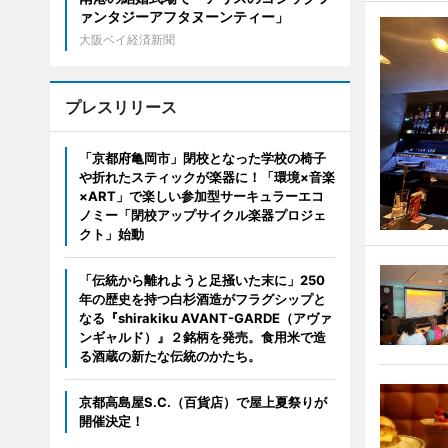
ァンタジーアフタヌーンティー」
大阪ベイ経済新聞
プレスリリース
「京都府亀岡市」閉校となった学校の椅子
や折れたスティックが楽器に！「環境×音楽
×ART」で楽しい参加型サーキュラーエコ
ノミー「閉校アップサイクル楽器プロジェ
クト」始動
「伝統から離れようと足掻いた末に」250
年の歴史を持つ白杉酒造がフラグシップと
なる『shirakiku AVANT-GARDE（アヴァ
ンギャルド）』２銘柄を発売。食用米で造
る酒蔵の新たな伝統のかたち。
京都高島屋S.C.（百貨店）で屋上夏祭りが
開催決定！