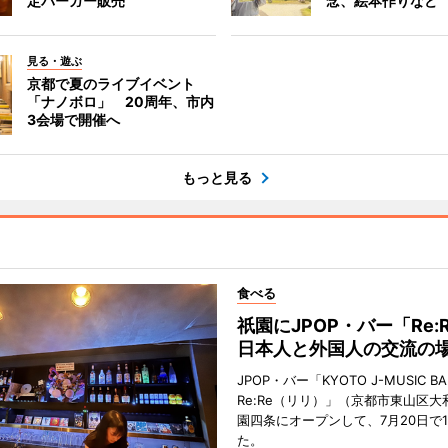
定バーガー販売
念、絵本作りなど
見る・遊ぶ
京都で夏のライブイベント
「ナノボロ」 20周年、市内
3会場で開催へ
もっと見る
食べる
祇園にJPOP・バー「Re:
日本人と外国人の交流の
JPOP・バー「KYOTO J-MUSIC BA
Re:Re（リリ）」（京都市東山区大
園四条にオープンして、7月20日で
た。