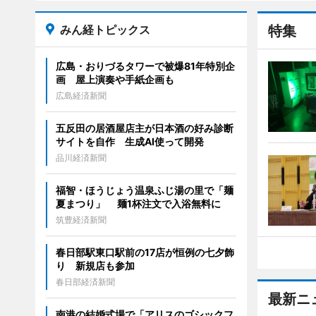
みん経トピックス
特集
広島・おりづるタワーで被爆81年特別企
画 屋上演奏や手紙企画も
広島経済新聞
五反田の居酒屋店主が日本酒の好み診断
サイトを自作 生成AI使って開発
品川経済新聞
福智・ほうじょう温泉ふじ湯の里で「麺
夏まつり」 麺1杯注文で入浴無料に
筑豊経済新聞
春日部駅東口駅前の17店が恒例の七夕飾
り 新規店も参加
春日部経済新聞
最新ニ
南港の結婚式場で「アリスのゴシックフ