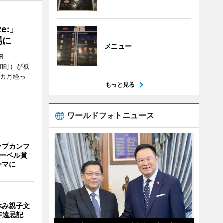
Re:」
場に
メニュー
R
和町）が祇
1カ月経っ
もっと見る
ワールドフォトニュース
ップカンフ
ノーベル賞
ーマに
休み親子文
年遠忌記