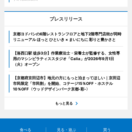
プレスリリース
京都ヨドバシの6階レストランフロアと地下2階専門店街が同時
リニューアル ほっと ひといき × まいにちに 彩りと豊かさと
【洛西口駅 徒歩3分】作業療法士・栄養士が監修する、女性専
用のマシンピラティススタジオ「Calia」が2026年9月1日
（火）オープン
【京都府京田辺市】地元の方にもっと泊まってほしい｜京田辺
市民限定「市民割」を開始、コテージ15％OFF・ホステル
10％OFF〈ウッドデザインパーク京都-彩-〉
もっと見る
食べる
見る・遊ぶ
買う