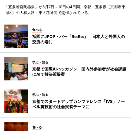
「五条若宮陶器祭」が8月7日～10日の4日間、京都・五条坂（京都市東
山区）の大和大路～東大路通間で開催されている。
食べる
祇園にJPOP・バー「Re:Re:」 日本人と外国人の
交流の場に
学ぶ・知る
京都で国際AIハッカソン 国内外参加者が社会課題
にAIで解決策提案
学ぶ・知る
京都でスタートアップカンファレンス「IVS」ノー
ベル賞技術の社会実装テーマに
食べる