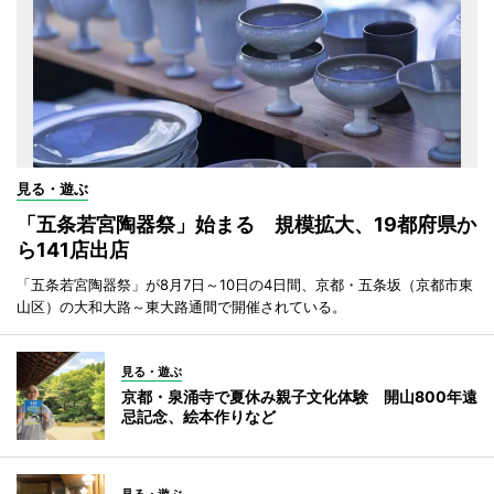
見る・遊ぶ
「五条若宮陶器祭」始まる 規模拡大、19都府県か
ら141店出店
「五条若宮陶器祭」が8月7日～10日の4日間、京都・五条坂（京都市東
山区）の大和大路～東大路通間で開催されている。
見る・遊ぶ
京都・泉涌寺で夏休み親子文化体験 開山800年遠
忌記念、絵本作りなど