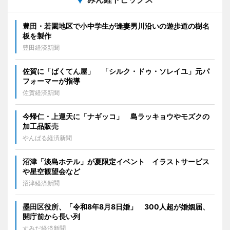
豊田・若園地区で小中学生が逢妻男川沿いの遊歩道の樹名
板を製作
豊田経済新聞
佐賀に「ばくてん屋」 「シルク・ドゥ・ソレイユ」元パ
フォーマーが指導
佐賀経済新聞
今帰仁・上運天に「ナギッコ」 島ラッキョウやモズクの
加工品販売
やんばる経済新聞
沼津「淡島ホテル」が夏限定イベント イラストサービス
や星空観望会など
沼津経済新聞
墨田区役所、「令和8年8月8日婚」 300人超が婚姻届、
開庁前から長い列
すみだ経済新聞