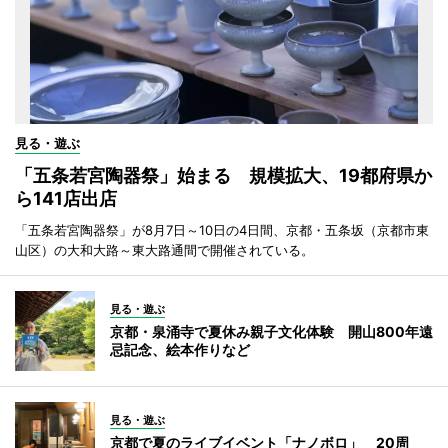
見る・遊ぶ
「五条若宮陶器祭」始まる 規模拡大、19都府県か
ら141店出店
「五条若宮陶器祭」が8月7日～10日の4日間、京都・五条坂（京都市東
山区）の大和大路～東大路通間で開催されている。
見る・遊ぶ
京都・泉涌寺で夏休み親子文化体験 開山800年遠
忌記念、絵本作りなど
見る・遊ぶ
京都で夏のライブイベント「ナノボロ」 20周