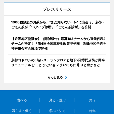
プレスリリース
1000種類超のお茶から、“まだ知らない一杯”に出会う。京都・
ごえん茶が「16タイプ診断」「ごえん茶診断」を公開
【近畿地区協議会】（開催報告）応募183チームから近畿代表2
チームが決定！「第4回全国高校生政策甲子園」近畿地区予選を
神戸市会本会議場で開催
京都ヨドバシの6階レストランフロアと地下2階専門店街が同時
リニューアル ほっと ひといき × まいにちに 彩りと豊かさと
もっと見る
食べる
見る・遊ぶ
買う
暮らす・働く
学ぶ・知る
特集