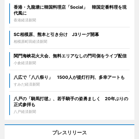
香港・九龍塘に韓国料理店「Social」 韓国定番料理を現
代風に
香港経済新聞
SC相模原、熊本と引き分け J3リーグ開幕
相模原町田経済新聞
関門海峡花火大会、無料エリアなしの門司側をライブ配信
小倉経済新聞
八広で「八八祭り」 1500人が提灯行列、多幸アートも
すみだ経済新聞
八戸の「騎馬打毬」、若手騎手の姿勇ましく 20年ぶりの
正式参拝も
八戸経済新聞
プレスリリース