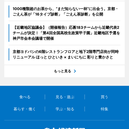
1000種類超のお茶から、“まだ知らない一杯”に出会う。京都・
ごえん茶が「16タイプ診断」「ごえん茶診断」を公開
【近畿地区協議会】（開催報告）応募183チームから近畿代表2
チームが決定！「第4回全国高校生政策甲子園」近畿地区予選を
神戸市会本会議場で開催
京都ヨドバシの6階レストランフロアと地下2階専門店街が同時
リニューアル ほっと ひといき × まいにちに 彩りと豊かさと
もっと見る
食べる
見る・遊ぶ
買う
暮らす・働く
学ぶ・知る
特集