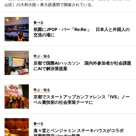
山区）の大和大路～東大路通間で開催されている。
食べる
祇園にJPOP・バー「Re:Re:」 日本人と外国人の
交流の場に
学ぶ・知る
京都で国際AIハッカソン 国内外参加者が社会課題
にAIで解決策提案
学ぶ・知る
京都でスタートアップカンファレンス「IVS」ノー
ベル賞技術の社会実装テーマに
食べる
進々堂とベンジャミン ステーキハウスがコラボ
祇園祭限定バーガー販売