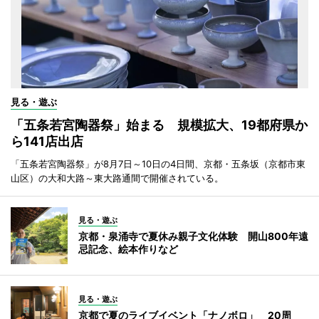
見る・遊ぶ
「五条若宮陶器祭」始まる 規模拡大、19都府県か
ら141店出店
「五条若宮陶器祭」が8月7日～10日の4日間、京都・五条坂（京都市東
山区）の大和大路～東大路通間で開催されている。
見る・遊ぶ
京都・泉涌寺で夏休み親子文化体験 開山800年遠
忌記念、絵本作りなど
見る・遊ぶ
京都で夏のライブイベント「ナノボロ」 20周