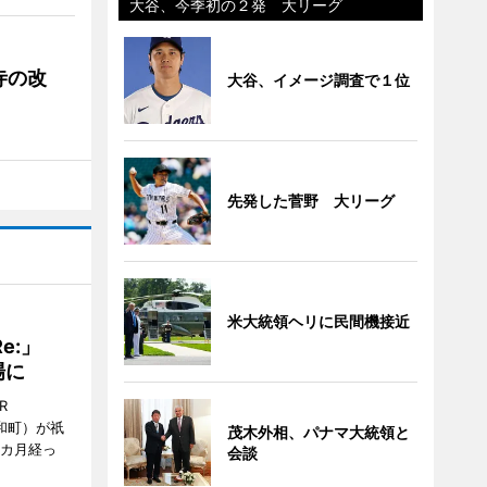
大谷、今季初の２発 大リーグ
寺の改
大谷、イメージ調査で１位
先発した菅野 大リーグ
米大統領ヘリに民間機接近
Re:」
場に
R
和町）が祇
茂木外相、パナマ大統領と
1カ月経っ
会談