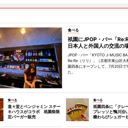
食べる
祇園にJPOP・バー「Re:
日本人と外国人の交流の
JPOP・バー「KYOTO J-MUSIC BA
Re:Re（リリ）」（京都市東山区大
園四条にオープンして、7月20日で
た。
食べる
食べる
進々堂とベンジャミン ステー
祇園四条に「クレ
キハウスがコラボ 祇園祭限
プレッソと鴨川沿
定バーガー販売
糖わらびシュガー