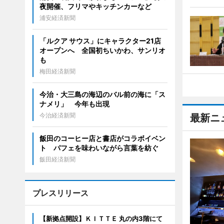
夜開催、フリマやキッチンカーなど
浦安経済新聞
「ルクア サウス」にキャラクター21店
オープンへ 全国初ちいかわ、サンリオ
も
梅田経済新聞
今治・大三島の海辺のバル前の海に「ス
ナメリ」 今年も出現
今治経済新聞
最新ニ
飯田のコーヒー店と書店がコラボイベン
ト パフェを味わいながら言葉を紡ぐ
飯田経済新聞
プレスリリース
【新拠点開設】ＫＩＴＴＥ 丸の内3階にて