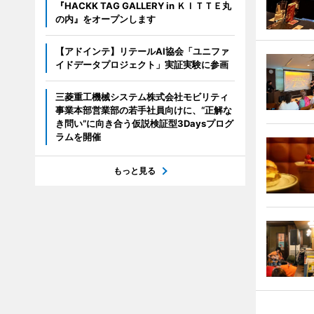
『HACKK TAG GALLERY in ＫＩＴＴＥ丸
の内』をオープンします
【アドインテ】リテールAI協会「ユニファ
イドデータプロジェクト」実証実験に参画
三菱重工機械システム株式会社モビリティ
事業本部営業部の若手社員向けに、“正解な
き問い”に向き合う仮説検証型3Daysプログ
ラムを開催
もっと見る