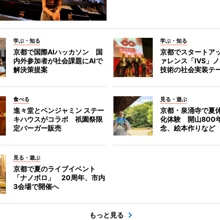
学ぶ・知る
学ぶ・知る
京都で国際AIハッカソン 国
京都でスタートア
内外参加者が社会課題にAIで
ァレンス「IVS」
解決策提案
技術の社会実装テ
食べる
見る・遊ぶ
進々堂とベンジャミン ステー
京都・泉涌寺で夏
キハウスがコラボ 祇園祭限
化体験 開山800
定バーガー販売
念、絵本作りなど
見る・遊ぶ
京都で夏のライブイベント
「ナノボロ」 20周年、市内
3会場で開催へ
もっと見る