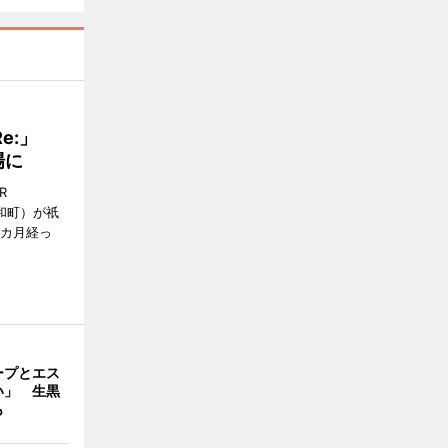
Re:」
場に
R
和町）が祇
1カ月経っ
ープとエス
い」 生黒
も