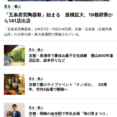
見る・遊ぶ
「五条若宮陶器祭」始まる 規模拡大、19都府県か
ら141店出店
「五条若宮陶器祭」が8月7日～10日の4日間、京都・五条坂（京都市東
山区）の大和大路～東大路通間で開催されている。
見る・遊ぶ
京都・泉涌寺で夏休み親子文化体験 開山800年遠
忌記念、絵本作りなど
見る・遊ぶ
京都で夏のライブイベント「ナノボロ」 20周
年、市内3会場で開催へ
見る・遊ぶ
京都・岡崎の金光院で学生企画「蛍の宵まつり」