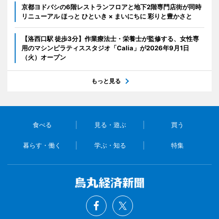
京都ヨドバシの6階レストランフロアと地下2階専門店街が同時
リニューアル ほっと ひといき × まいにちに 彩りと豊かさと
【洛西口駅 徒歩3分】作業療法士・栄養士が監修する、女性専
用のマシンピラティススタジオ「Calia」が2026年9月1日
（火）オープン
もっと見る
食べる
見る・遊ぶ
買う
暮らす・働く
学ぶ・知る
特集