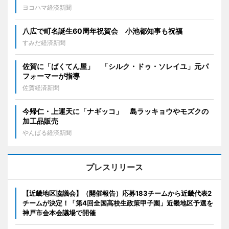
ヨコハマ経済新聞
八広で町名誕生60周年祝賀会 小池都知事も祝福
すみだ経済新聞
佐賀に「ばくてん屋」 「シルク・ドゥ・ソレイユ」元パ
フォーマーが指導
佐賀経済新聞
今帰仁・上運天に「ナギッコ」 島ラッキョウやモズクの
加工品販売
やんばる経済新聞
プレスリリース
【近畿地区協議会】（開催報告）応募183チームから近畿代表2
チームが決定！「第4回全国高校生政策甲子園」近畿地区予選を
神戸市会本会議場で開催