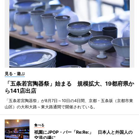
見る・遊ぶ
「五条若宮陶器祭」始まる 規模拡大、19都府県か
ら141店出店
「五条若宮陶器祭」が8月7日～10日の4日間、京都・五条坂（京都市東
山区）の大和大路～東大路通間で開催されている。
食べる
祇園にJPOP・バー「Re:Re:」 日本人と外国人の
交流の場に