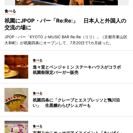
食べる
祇園にJPOP・バー「Re:Re:」 日本人と外国人の
交流の場に
JPOP・バー「KYOTO J-MUSIC BAR Re:Re（リリ）」（京都市東山区
大和町）が祇園四条にオープンして、7月20日で1カ月経った。
食べる
進々堂とベンジャミン ステーキハウスがコラボ
祇園祭限定バーガー販売
食べる
祇園四条に「クレープとエスプレッソと鴨川沿
い」 生黒糖わらびシュガーも
食べる
京都みやこめっせでアイスイベント「あいぱく」