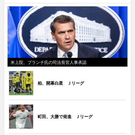
米上院、ブランチ氏の司法長官人事承認
柏、開幕白星 Ｊリーグ
町田、大勝で発進 Ｊリーグ