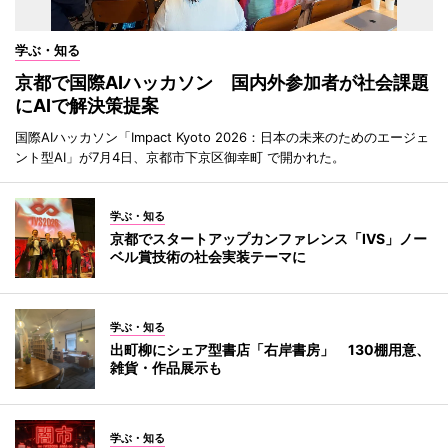
学ぶ・知る
京都で国際AIハッカソン 国内外参加者が社会課題
にAIで解決策提案
国際AIハッカソン「Impact Kyoto 2026：日本の未来のためのエージェ
ント型AI」が7月4日、京都市下京区御幸町 で開かれた。
学ぶ・知る
京都でスタートアップカンファレンス「IVS」ノー
ベル賞技術の社会実装テーマに
学ぶ・知る
出町柳にシェア型書店「右岸書房」 130棚用意、
雑貨・作品展示も
学ぶ・知る