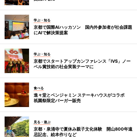
学ぶ・知る
京都で国際AIハッカソン 国内外参加者が社会課題
にAIで解決策提案
学ぶ・知る
京都でスタートアップカンファレンス「IVS」ノー
ベル賞技術の社会実装テーマに
食べる
進々堂とベンジャミン ステーキハウスがコラボ
祇園祭限定バーガー販売
見る・遊ぶ
京都・泉涌寺で夏休み親子文化体験 開山800年遠
忌記念、絵本作りなど