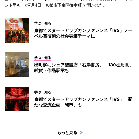
ント型AI」が7月4日、京都市下京区御幸町 で開かれた。
学ぶ・知る
京都でスタートアップカンファレンス「IVS」ノー
ベル賞技術の社会実装テーマに
学ぶ・知る
出町柳にシェア型書店「右岸書房」 130棚用意、
雑貨・作品展示も
学ぶ・知る
京都でスタートアップカンファレンス「IVS」 新
たな交流企画「闇市」も
もっと見る