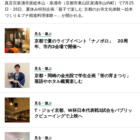
真言宗泉涌寺派総本山・泉涌寺（京都市東山区泉涌寺山内町）で7月25
日・26日、夏休み特別企画「親子で楽しむ 京都のお寺文化体験～絵本
づくり＆プチ精進料理体験～」が開かれる。
見る・遊ぶ
京都で夏のライブイベント「ナノボロ」 20周
年、市内3会場で開催へ
見る・遊ぶ
京都・岡崎の金光院で学生企画「蛍の宵まつり」
落語やホタル鑑賞楽しむ
見る・遊ぶ
T・ジョイ京都、W杯日本代表戦3試合をパブリッ
クビューイングで上映へ
見る・遊ぶ