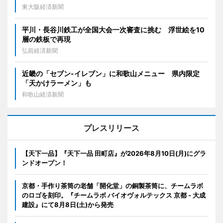
東大阪経済新聞
平川・長谷川鉄工が全国大会一次審査に挑む 浮世絵を10
層の鉄板で再現
弘前経済新聞
近畿の「セブン-イレブン」に和歌山メニュー 県内限定
「天かけラーメン」も
和歌山経済新聞
プレスリリース
【天下一品】『天下一品 田町店』が2026年8月10日(月)にグラ
ンドオープン！
京都・手作り茶筒の老舗「開化堂」の銅製茶筒に、チームラボ
のロゴを刻印。『チームラボ バイオヴォルテックス 京都 - 大成
建設』にて8月8日(土)から発売