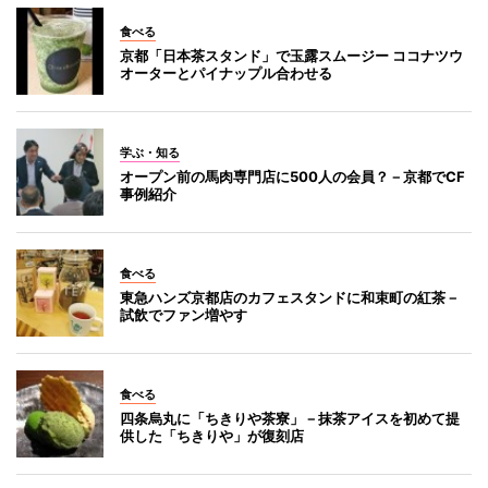
食べる
京都「日本茶スタンド」で玉露スムージー ココナツウ
オーターとパイナップル合わせる
学ぶ・知る
オープン前の馬肉専門店に500人の会員？－京都でCF
事例紹介
食べる
東急ハンズ京都店のカフェスタンドに和束町の紅茶－
試飲でファン増やす
食べる
四条烏丸に「ちきりや茶寮」－抹茶アイスを初めて提
供した「ちきりや」が復刻店