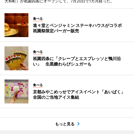
大和町）が祇園四条にオープンして、7月20日で1カ月経った。
食べる
進々堂とベンジャミン ステーキハウスがコラボ
祇園祭限定バーガー販売
食べる
祇園四条に「クレープとエスプレッソと鴨川沿
い」 生黒糖わらびシュガーも
食べる
京都みやこめっせでアイスイベント「あいぱく」
全国のご当地アイス集結
もっと見る