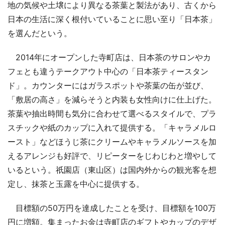
地の気候や土壌により異なる茶葉と製法があり、古くから
日本の生活に深く根付いていることに思い至り「日本茶」
を選んだという。
2014年にオープンした寺町店は、日本茶のサロンやカ
フェとも違うテークアウト中心の「日本茶ティースタン
ド」。カウンターにはガラスポットや茶葉の缶が並び、
「敷居の高さ」を減らそうと内装も女性向けに仕上げた。
茶葉や抽出時間も気分に合わせて選べるスタイルで、プラ
スチックや紙のカップに入れて提供する。「キャラメルロ
ースト」などほうじ茶にクリームやキャラメルソースを加
えるアレンジも好評で、リピーターをじわじわと増やして
いるという。祇園店（東山区）は国内外からの観光客を想
定し、抹茶と玉露を中心に提供する。
目標額の50万円を達成したことを受け、目標額を100万
円に増額。集まったお金は寺町店のギフトやカップのデザ