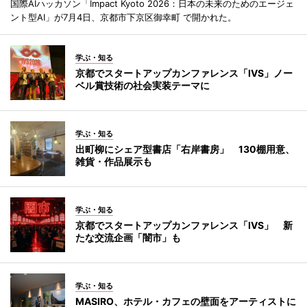
国際AIハッカソン「Impact Kyoto 2026：日本の未来のためのエージェ
ント型AI」が7月4日、京都市下京区御幸町 で開かれた。
学ぶ・知る
京都でスタートアップカンファレンス「IVS」ノー
ベル賞技術の社会実装テーマに
学ぶ・知る
出町柳にシェア型書店「右岸書房」 130棚用意、
雑貨・作品展示も
学ぶ・知る
京都でスタートアップカンファレンス「IVS」 新
たな交流企画「闇市」も
学ぶ・知る
MASIRO、ホテル・カフェの壁面をアーティストに