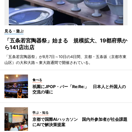
見る・遊ぶ
「五条若宮陶器祭」始まる 規模拡大、19都府県か
ら141店出店
「五条若宮陶器祭」が8月7日～10日の4日間、京都・五条坂（京都市東
山区）の大和大路～東大路通間で開催されている。
食べる
祇園にJPOP・バー「Re:Re:」 日本人と外国人の
交流の場に
学ぶ・知る
京都で国際AIハッカソン 国内外参加者が社会課題
にAIで解決策提案