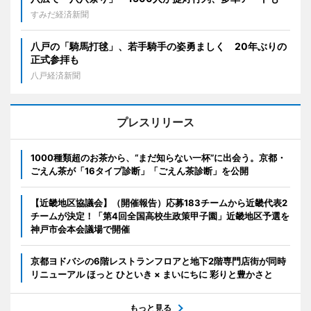
すみだ経済新聞
八戸の「騎馬打毬」、若手騎手の姿勇ましく 20年ぶりの
正式参拝も
八戸経済新聞
プレスリリース
1000種類超のお茶から、“まだ知らない一杯”に出会う。京都・
ごえん茶が「16タイプ診断」「ごえん茶診断」を公開
【近畿地区協議会】（開催報告）応募183チームから近畿代表2
チームが決定！「第4回全国高校生政策甲子園」近畿地区予選を
神戸市会本会議場で開催
京都ヨドバシの6階レストランフロアと地下2階専門店街が同時
リニューアル ほっと ひといき × まいにちに 彩りと豊かさと
もっと見る