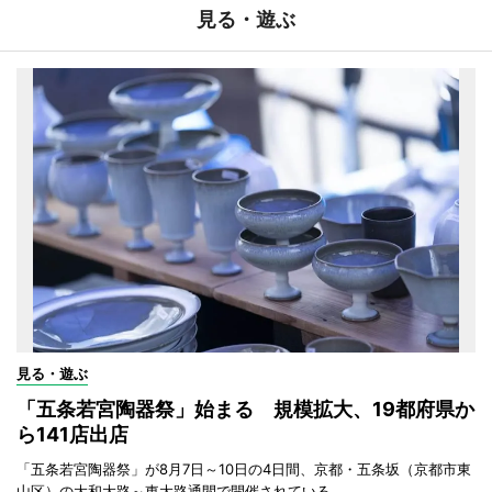
見る・遊ぶ
見る・遊ぶ
「五条若宮陶器祭」始まる 規模拡大、19都府県か
ら141店出店
「五条若宮陶器祭」が8月7日～10日の4日間、京都・五条坂（京都市東
山区）の大和大路～東大路通間で開催されている。