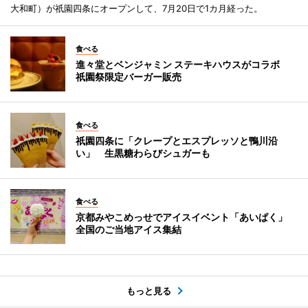
大和町）が祇園四条にオープンして、7月20日で1カ月経った。
食べる
進々堂とベンジャミン ステーキハウスがコラボ
祇園祭限定バーガー販売
食べる
祇園四条に「クレープとエスプレッソと鴨川沿
い」 生黒糖わらびシュガーも
食べる
京都みやこめっせでアイスイベント「あいぱく」
全国のご当地アイス集結
もっと見る