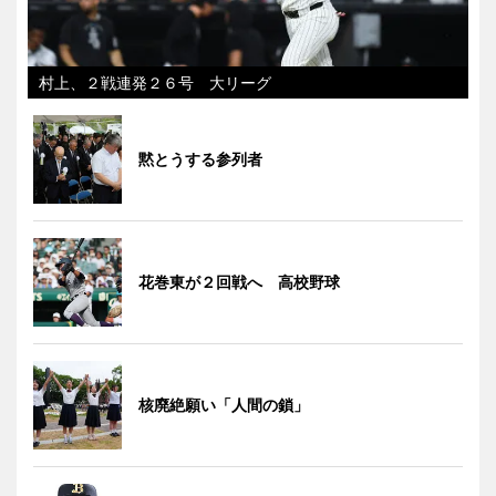
村上、２戦連発２６号 大リーグ
黙とうする参列者
花巻東が２回戦へ 高校野球
核廃絶願い「人間の鎖」