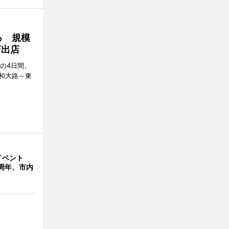
る 規模
店出店
日の4日間、
和大路～東
イベント
周年、市内