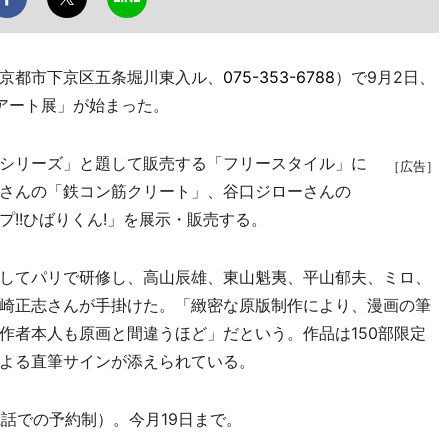
京都市下京区五条堀川東入ル、
075-353-6788
）で9月2日、
プアート展」が始まった。
シリーズ」と題して販売する「フリースタイル」に
［広告］
さんの「鉄コン筋クリート」、谷口ジローさんの
!!ひばりくん!」を展示・販売する。
してパリで研修し、高山辰雄、東山魁夷、平山郁夫、ミロ、
崎正志さんが手掛けた。「緻密な原版制作により、漫画の筆
作者本人も原画と間違うほど」だという。作品は150部限定
よる直筆サインが添えられている。
話での予約制）。今月19日まで。