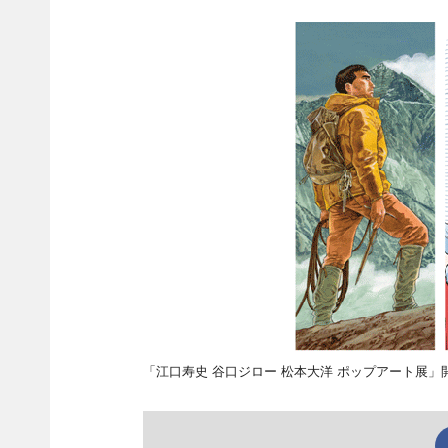
「江口寿史 谷口ジロー 松本大洋 ポップアート展」