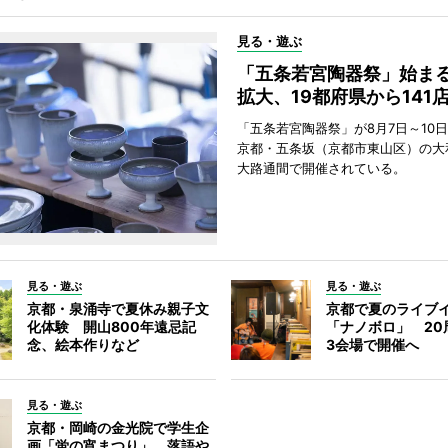
見る・遊ぶ
「五条若宮陶器祭」始ま
拡大、19都府県から141
「五条若宮陶器祭」が8月7日～10
京都・五条坂（京都市東山区）の大
大路通間で開催されている。
見る・遊ぶ
見る・遊ぶ
京都・泉涌寺で夏休み親子文
京都で夏のライブ
化体験 開山800年遠忌記
「ナノボロ」 20
念、絵本作りなど
3会場で開催へ
見る・遊ぶ
京都・岡崎の金光院で学生企
画「蛍の宵まつり」 落語や