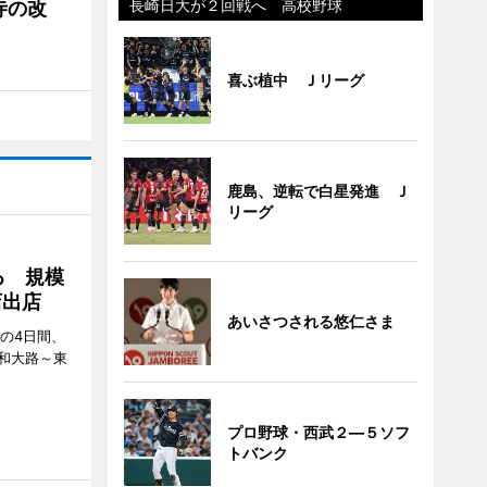
長崎日大が２回戦へ 高校野球
寺の改
喜ぶ植中 Ｊリーグ
鹿島、逆転で白星発進 Ｊ
リーグ
る 規模
店出店
あいさつされる悠仁さま
日の4日間、
和大路～東
プロ野球・西武２―５ソフ
トバンク