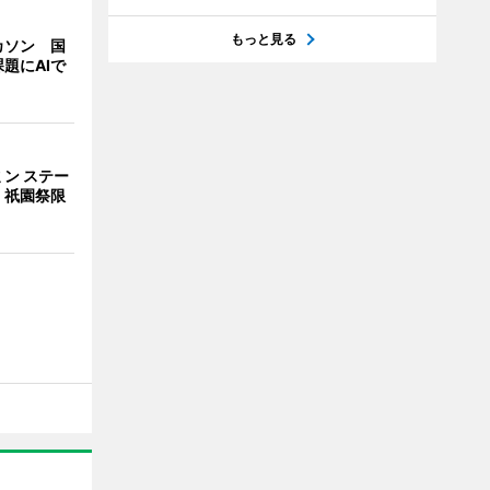
もっと見る
カソン 国
題にAIで
ン ステー
 祇園祭限