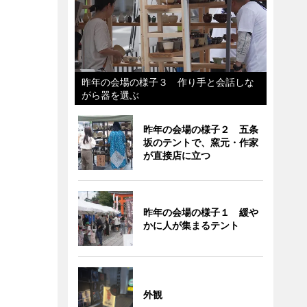
昨年の会場の様子３ 作り手と会話しな
がら器を選ぶ
昨年の会場の様子２ 五条
坂のテントで、窯元・作家
が直接店に立つ
昨年の会場の様子１ 緩や
かに人が集まるテント
外観