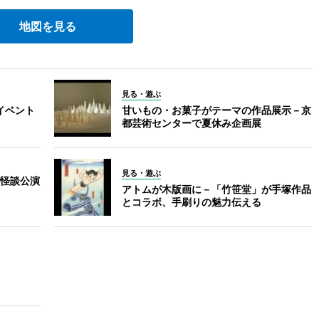
地図を見る
見る・遊ぶ
イベント
甘いもの・お菓子がテーマの作品展示－京
都芸術センターで夏休み企画展
見る・遊ぶ
怪談公演
アトムが木版画に－「竹笹堂」が手塚作品
とコラボ、手刷りの魅力伝える