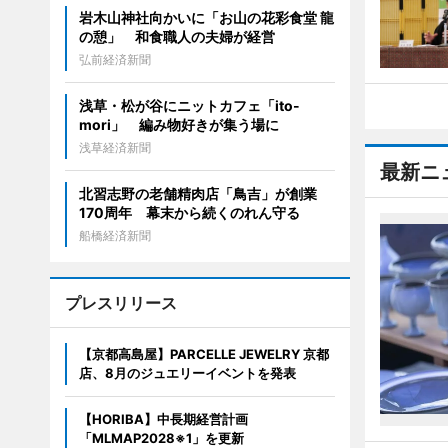
岩木山神社向かいに「お山の花彩食堂 龍
の憩」 和食職人の夫婦が経営
弘前経済新聞
浅草・松が谷にニットカフェ「ito-
mori」 編み物好きが集う場に
浅草経済新聞
最新ニ
北習志野の老舗精肉店「鳥吉」が創業
170周年 幕末から続くのれん守る
船橋経済新聞
プレスリリース
【京都高島屋】PARCELLE JEWELRY 京都
店、8月のジュエリーイベントを発表
【HORIBA】中長期経営計画
「MLMAP2028※1」を更新