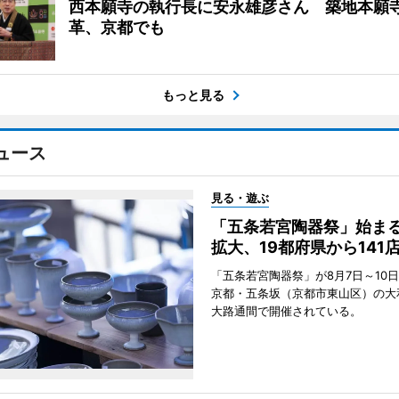
西本願寺の執行長に安永雄彦さん 築地本願
革、京都でも
もっと見る
ュース
見る・遊ぶ
「五条若宮陶器祭」始ま
拡大、19都府県から141
「五条若宮陶器祭」が8月7日～10
京都・五条坂（京都市東山区）の大
大路通間で開催されている。