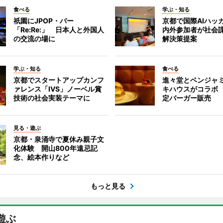
食べる
学ぶ・知る
祇園にJPOP・バー
京都で国際AIハッ
「Re:Re:」 日本人と外国人
内外参加者が社会課
の交流の場に
解決策提案
学ぶ・知る
食べる
京都でスタートアップカンフ
進々堂とベンジャミ
ァレンス「IVS」ノーベル賞
キハウスがコラボ
技術の社会実装テーマに
定バーガー販売
見る・遊ぶ
京都・泉涌寺で夏休み親子文
化体験 開山800年遠忌記
念、絵本作りなど
もっと見る
遊ぶ