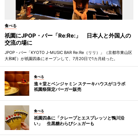
食べる
祇園にJPOP・バー「Re:Re:」 日本人と外国人の
交流の場に
JPOP・バー「KYOTO J-MUSIC BAR Re:Re（リリ）」（京都市東山区
大和町）が祇園四条にオープンして、7月20日で1カ月経った。
食べる
進々堂とベンジャミン ステーキハウスがコラボ
祇園祭限定バーガー販売
食べる
祇園四条に「クレープとエスプレッソと鴨川沿
い」 生黒糖わらびシュガーも