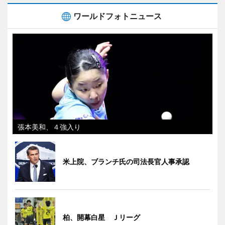
ワールドフォトニュース
張本美和、４強入り
米上院、ブランチ氏の司法長官人事承認
柏、開幕白星 Ｊリーグ