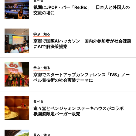
食べる
祇園にJPOP・バー「Re:Re:」 日本人と外国人の
交流の場に
学ぶ・知る
京都で国際AIハッカソン 国内外参加者が社会課題
にAIで解決策提案
学ぶ・知る
京都でスタートアップカンファレンス「IVS」ノー
ベル賞技術の社会実装テーマに
食べる
進々堂とベンジャミン ステーキハウスがコラボ
祇園祭限定バーガー販売
見る・遊ぶ