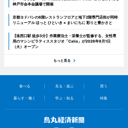
神戸市会本会議場で開催
京都ヨドバシの6階レストランフロアと地下2階専門店街が同時
リニューアル ほっと ひといき × まいにちに 彩りと豊かさと
【洛西口駅 徒歩3分】作業療法士・栄養士が監修する、女性専
用のマシンピラティススタジオ「Calia」が2026年9月1日
（火）オープン
もっと見る
食べる
見る・遊ぶ
買う
暮らす・働く
学ぶ・知る
特集