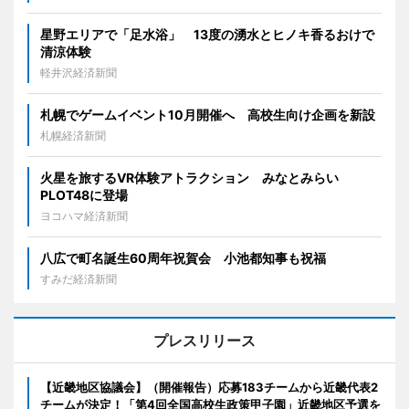
星野エリアで「足水浴」 13度の湧水とヒノキ香るおけで
清涼体験
軽井沢経済新聞
札幌でゲームイベント10月開催へ 高校生向け企画を新設
札幌経済新聞
火星を旅するVR体験アトラクション みなとみらい
PLOT48に登場
ヨコハマ経済新聞
八広で町名誕生60周年祝賀会 小池都知事も祝福
すみだ経済新聞
プレスリリース
【近畿地区協議会】（開催報告）応募183チームから近畿代表2
チームが決定！「第4回全国高校生政策甲子園」近畿地区予選を