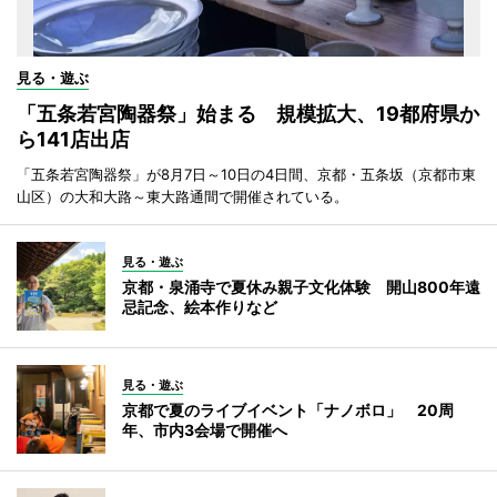
見る・遊ぶ
「五条若宮陶器祭」始まる 規模拡大、19都府県か
ら141店出店
「五条若宮陶器祭」が8月7日～10日の4日間、京都・五条坂（京都市東
山区）の大和大路～東大路通間で開催されている。
見る・遊ぶ
京都・泉涌寺で夏休み親子文化体験 開山800年遠
忌記念、絵本作りなど
見る・遊ぶ
京都で夏のライブイベント「ナノボロ」 20周
年、市内3会場で開催へ