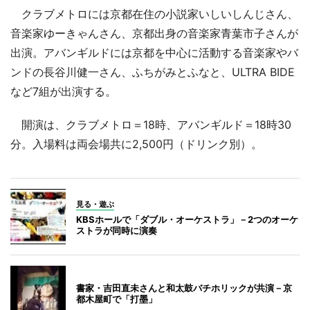
クラブメトロには京都在住の小説家いしいしんじさん、
音楽家ゆーきゃんさん、京都出身の音楽家青葉市子さんが
出演。アバンギルドには京都を中心に活動する音楽家やバ
ンドの長谷川健一さん、ふちがみとふなと、ULTRA BIDE
など7組が出演する。
開演は、クラブメトロ＝18時、アバンギルド＝18時30
分。入場料は両会場共に2,500円（ドリンク別）。
見る・遊ぶ
KBSホールで「ダブル・オーケストラ」－2つのオーケ
ストラが同時に演奏
書家・吉田直未さんと和太鼓バチホリックが共演－京
都木屋町で「打墨」