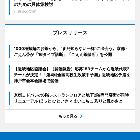
のための具体策検討
江東経済新聞
プレスリリース
1000種類超のお茶から、“まだ知らない一杯”に出会う。京都・
ごえん茶が「16タイプ診断」「ごえん茶診断」を公開
【近畿地区協議会】（開催報告）応募183チームから近畿代表2
チームが決定！「第4回全国高校生政策甲子園」近畿地区予選を
神戸市会本会議場で開催
京都ヨドバシの6階レストランフロアと地下2階専門店街が同時
リニューアル ほっと ひといき × まいにちに 彩りと豊かさと
もっと見る