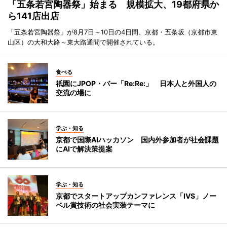
「五条若宮陶器祭」始まる 規模拡大、19都府県か
ら141店出店
「五条若宮陶器祭」が8月7日～10日の4日間、京都・五条坂（京都市東
山区）の大和大路～東大路通間で開催されている。
食べる
祇園にJPOP・バー「Re:Re:」 日本人と外国人の
交流の場に
学ぶ・知る
京都で国際AIハッカソン 国内外参加者が社会課題
にAIで解決策提案
学ぶ・知る
京都でスタートアップカンファレンス「IVS」ノー
ベル賞技術の社会実装テーマに