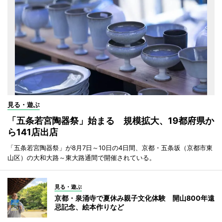
見る・遊ぶ
「五条若宮陶器祭」始まる 規模拡大、19都府県か
ら141店出店
「五条若宮陶器祭」が8月7日～10日の4日間、京都・五条坂（京都市東
山区）の大和大路～東大路通間で開催されている。
見る・遊ぶ
京都・泉涌寺で夏休み親子文化体験 開山800年遠
忌記念、絵本作りなど