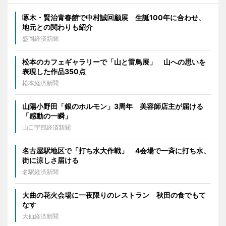
啄木・賢治青春館で中村誠回顧展 生誕100年に合わせ、
地元との関わりも紹介
盛岡経済新聞
松本のカフェギャラリーで「山と雷鳥展」 山への思いを
表現した作品350点
松本経済新聞
山陽小野田「銀のホルモン」3周年 美容師店主が届ける
「感動の一瞬」
山口宇部経済新聞
名古屋駅地区で「打ち水大作戦」 4会場で一斉に打ち水、
街に涼しさ届ける
名駅経済新聞
大曲の花火会場に一夜限りのレストラン 秋田の食でもて
なす
大仙経済新聞