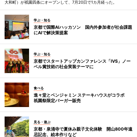
大和町）が祇園四条にオープンして、7月20日で1カ月経った。
学ぶ・知る
京都で国際AIハッカソン 国内外参加者が社会課題
にAIで解決策提案
学ぶ・知る
京都でスタートアップカンファレンス「IVS」ノー
ベル賞技術の社会実装テーマに
食べる
進々堂とベンジャミン ステーキハウスがコラボ
祇園祭限定バーガー販売
見る・遊ぶ
京都・泉涌寺で夏休み親子文化体験 開山800年遠
忌記念、絵本作りなど