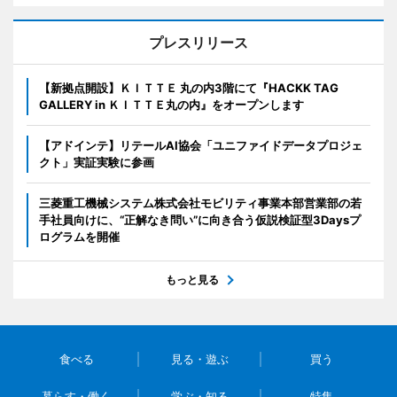
プレスリリース
【新拠点開設】ＫＩＴＴＥ 丸の内3階にて『HACKK TAG
GALLERY in ＫＩＴＴＥ丸の内』をオープンします
【アドインテ】リテールAI協会「ユニファイドデータプロジェ
クト」実証実験に参画
三菱重工機械システム株式会社モビリティ事業本部営業部の若
手社員向けに、“正解なき問い”に向き合う仮説検証型3Daysプ
ログラムを開催
もっと見る
食べる
見る・遊ぶ
買う
暮らす・働く
学ぶ・知る
特集