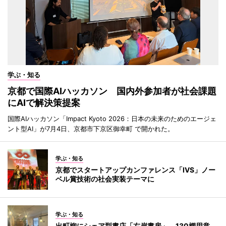
学ぶ・知る
京都で国際AIハッカソン 国内外参加者が社会課題
にAIで解決策提案
国際AIハッカソン「Impact Kyoto 2026：日本の未来のためのエージェ
ント型AI」が7月4日、京都市下京区御幸町 で開かれた。
学ぶ・知る
京都でスタートアップカンファレンス「IVS」ノー
ベル賞技術の社会実装テーマに
学ぶ・知る
出町柳にシェア型書店「右岸書房」 130棚用意、