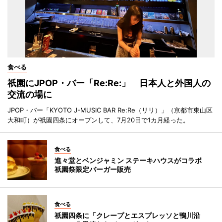
食べる
祇園にJPOP・バー「Re:Re:」 日本人と外国人の
交流の場に
JPOP・バー「KYOTO J-MUSIC BAR Re:Re（リリ）」（京都市東山区
大和町）が祇園四条にオープンして、7月20日で1カ月経った。
食べる
進々堂とベンジャミン ステーキハウスがコラボ
祇園祭限定バーガー販売
食べる
祇園四条に「クレープとエスプレッソと鴨川沿