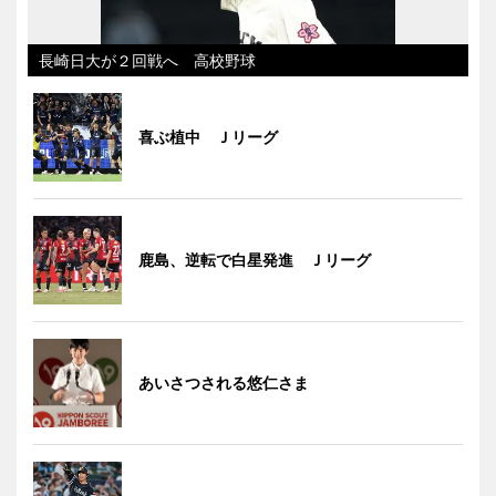
長崎日大が２回戦へ 高校野球
喜ぶ植中 Ｊリーグ
鹿島、逆転で白星発進 Ｊリーグ
あいさつされる悠仁さま