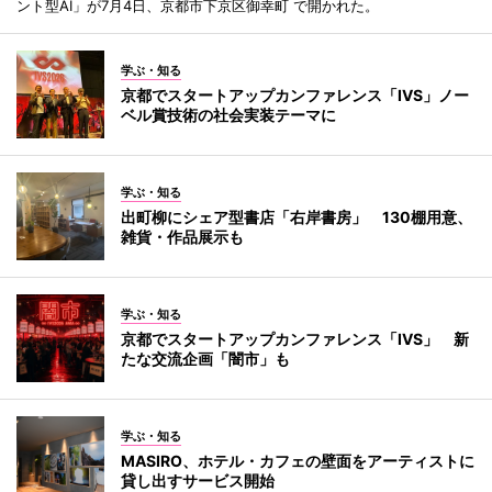
ント型AI」が7月4日、京都市下京区御幸町 で開かれた。
学ぶ・知る
京都でスタートアップカンファレンス「IVS」ノー
ベル賞技術の社会実装テーマに
学ぶ・知る
出町柳にシェア型書店「右岸書房」 130棚用意、
雑貨・作品展示も
学ぶ・知る
京都でスタートアップカンファレンス「IVS」 新
たな交流企画「闇市」も
学ぶ・知る
MASIRO、ホテル・カフェの壁面をアーティストに
貸し出すサービス開始