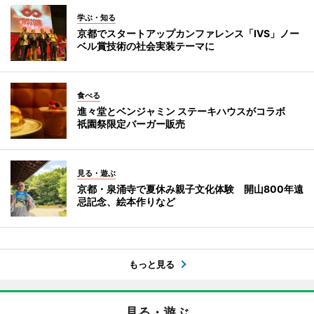
学ぶ・知る
京都でスタートアップカンファレンス「IVS」ノー
ベル賞技術の社会実装テーマに
食べる
進々堂とベンジャミン ステーキハウスがコラボ
祇園祭限定バーガー販売
見る・遊ぶ
京都・泉涌寺で夏休み親子文化体験 開山800年遠
忌記念、絵本作りなど
もっと見る
見る・遊ぶ