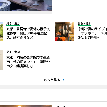
見る・遊ぶ
見る・遊ぶ
京都・泉涌寺で夏休み親子文
京都で夏のライブ
化体験 開山800年遠忌記
「ナノボロ」 20
念、絵本作りなど
3会場で開催へ
見る・遊ぶ
京都・岡崎の金光院で学生企
画「蛍の宵まつり」 落語や
ホタル鑑賞楽しむ
もっと見る