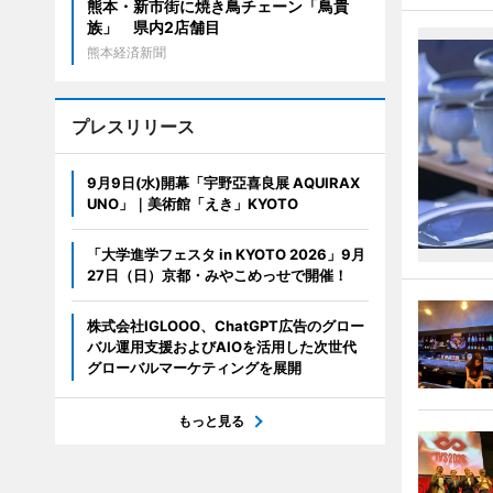
熊本・新市街に焼き鳥チェーン「鳥貴
族」 県内2店舗目
熊本経済新聞
プレスリリース
9月9日(水)開幕「宇野亞喜良展 AQUIRAX
UNO」｜美術館「えき」KYOTO
「大学進学フェスタ in KYOTO 2026」9月
27日（日）京都・みやこめっせで開催！
株式会社IGLOOO、ChatGPT広告のグロー
バル運用支援およびAIOを活用した次世代
グローバルマーケティングを展開
もっと見る