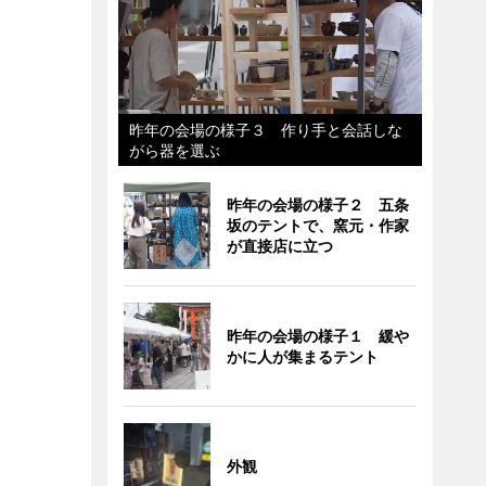
昨年の会場の様子３ 作り手と会話しな
がら器を選ぶ
昨年の会場の様子２ 五条
坂のテントで、窯元・作家
が直接店に立つ
昨年の会場の様子１ 緩や
かに人が集まるテント
外観