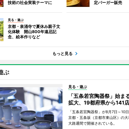
技術の社会実装テーマに
定バーガー販売
見る・遊ぶ
京都・泉涌寺で夏休み親子文
化体験 開山800年遠忌記
念、絵本作りなど
もっと見る
遊ぶ
見る・遊ぶ
「五条若宮陶器祭」始ま
拡大、19都府県から141
「五条若宮陶器祭」が8月7日～10
京都・五条坂（京都市東山区）の大
大路通間で開催されている。