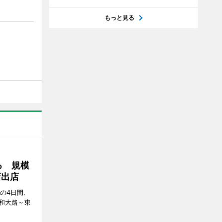
もっと見る
る 規模
店出店
日の4日間、
和大路～東