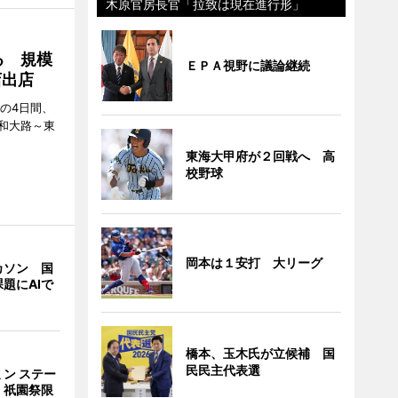
木原官房長官「拉致は現在進行形」
る 規模
ＥＰＡ視野に議論継続
店出店
日の4日間、
和大路～東
東海大甲府が２回戦へ 高
校野球
岡本は１安打 大リーグ
カソン 国
題にAIで
橋本、玉木氏が立候補 国
民民主代表選
ン ステー
 祇園祭限