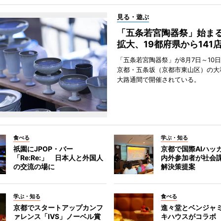
見る・遊ぶ
「五条若宮陶器祭」始ま
拡大、19都府県から141
「五条若宮陶器祭」が8月7日～10
京都・五条坂（京都市東山区）の大
大路通間で開催されている。
食べる
学ぶ・知る
祇園にJPOP・バー
京都で国際AIハッ
「Re:Re:」 日本人と外国人
内外参加者が社会課
の交流の場に
解決策提案
学ぶ・知る
食べる
京都でスタートアップカンフ
進々堂とベンジャミ
ァレンス「IVS」ノーベル賞
キハウスがコラボ