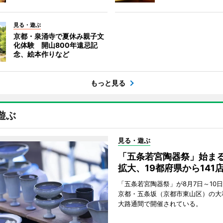
見る・遊ぶ
京都・泉涌寺で夏休み親子文
化体験 開山800年遠忌記
念、絵本作りなど
もっと見る
遊ぶ
見る・遊ぶ
「五条若宮陶器祭」始ま
拡大、19都府県から141
「五条若宮陶器祭」が8月7日～10
京都・五条坂（京都市東山区）の大
大路通間で開催されている。