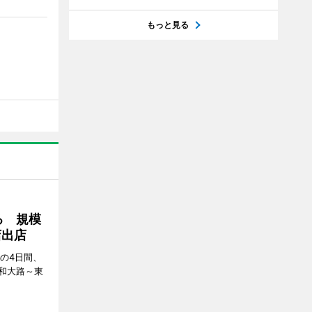
もっと見る
る 規模
店出店
日の4日間、
和大路～東