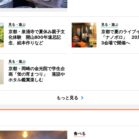
見る・遊ぶ
見る・遊ぶ
京都・泉涌寺で夏休み親子文
京都で夏のライブ
化体験 開山800年遠忌記
「ナノボロ」 20
念、絵本作りなど
3会場で開催へ
見る・遊ぶ
京都・岡崎の金光院で学生企
画「蛍の宵まつり」 落語や
ホタル鑑賞楽しむ
もっと見る
食べる