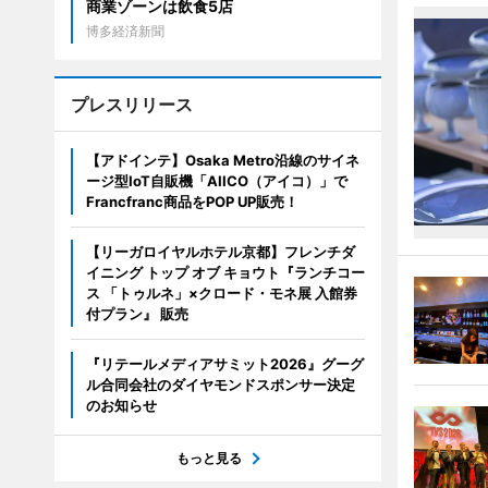
商業ゾーンは飲食5店
博多経済新聞
プレスリリース
【アドインテ】Osaka Metro沿線のサイネ
ージ型IoT自販機「AIICO（アイコ）」で
Francfranc商品をPOP UP販売！
【リーガロイヤルホテル京都】フレンチダ
イニング トップ オブ キョウト『ランチコー
ス 「トゥルネ」×クロード・モネ展 入館券
付プラン』 販売
『リテールメディアサミット2026』グーグ
ル合同会社のダイヤモンドスポンサー決定
のお知らせ
もっと見る