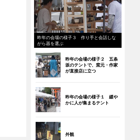
昨年の会場の様子３ 作り手と会話しな
がら器を選ぶ
昨年の会場の様子２ 五条
坂のテントで、窯元・作家
が直接店に立つ
昨年の会場の様子１ 緩や
かに人が集まるテント
外観