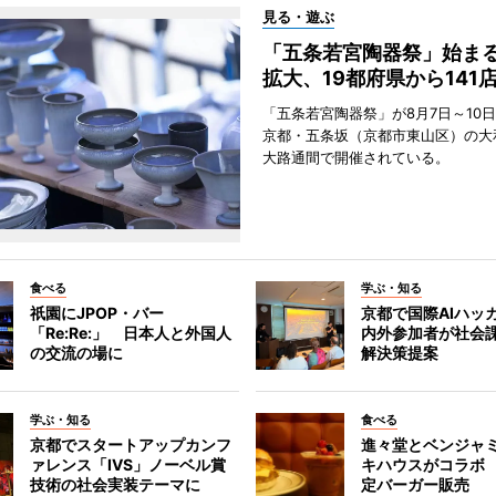
見る・遊ぶ
「五条若宮陶器祭」始ま
拡大、19都府県から141
「五条若宮陶器祭」が8月7日～10
京都・五条坂（京都市東山区）の大
大路通間で開催されている。
食べる
学ぶ・知る
祇園にJPOP・バー
京都で国際AIハッ
「Re:Re:」 日本人と外国人
内外参加者が社会課
の交流の場に
解決策提案
学ぶ・知る
食べる
京都でスタートアップカンフ
進々堂とベンジャミ
ァレンス「IVS」ノーベル賞
キハウスがコラボ
技術の社会実装テーマに
定バーガー販売