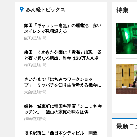
みん経トピックス
特集
飯田「ギャラリー南無」の睡蓮池 赤い
スイレンが見頃迎える
飯田経済新聞
梅田・うめきた公園に「雲海」出現 昼
と夜で異なる演出、昨年は50万人来場
梅田経済新聞
さいたまで「はちみつワークショッ
プ」 ミツバチを知り生活考える機会に
大宮経済新聞
姫路・城東町に韓国料理店「ジュミネ キ
ッチン」 釜山の家庭の味を提供
姫路経済新聞
最新ニ
博多駅前に「西日本シティビル」開業、