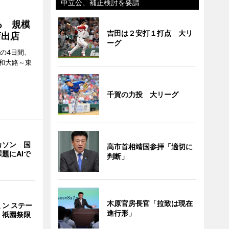
中立公、補正検討を要請
る 規模
吉田は２安打１打点 大リ
店出店
ーグ
日の4日間、
和大路～東
千賀の力投 大リーグ
カソン 国
高市首相靖国参拝「適切に
題にAIで
判断」
木原官房長官「拉致は現在
ン ステー
進行形」
 祇園祭限