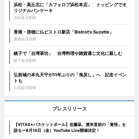
浜松・高丘北に「カフェロブ浜松本店」 トッピングでオ
リジナルパンケーキ
浜松経済新聞
香港・啓徳に仏ビストロ新店「Bistrot's Suzette」
香港経済新聞
銚子で「台湾茶坊」 台湾料理や雑貨通じ文化に親しむ
銚子経済新聞
弘前城の本丸天守が11年ぶりの「曳戻し」へ 記念イベン
トも
弘前経済新聞
プレスリリース
【VITAS×バスケットボール】佐藤凪、渡米直前の「覚悟」を
語るー8月14日（金）YouTube Live開催決定！