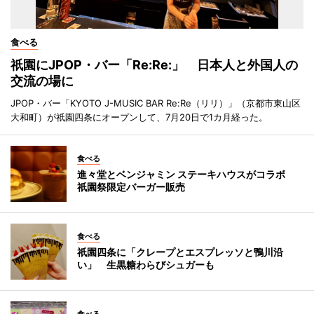
食べる
祇園にJPOP・バー「Re:Re:」 日本人と外国人の
交流の場に
JPOP・バー「KYOTO J-MUSIC BAR Re:Re（リリ）」（京都市東山区
大和町）が祇園四条にオープンして、7月20日で1カ月経った。
食べる
進々堂とベンジャミン ステーキハウスがコラボ
祇園祭限定バーガー販売
食べる
祇園四条に「クレープとエスプレッソと鴨川沿
い」 生黒糖わらびシュガーも
食べる