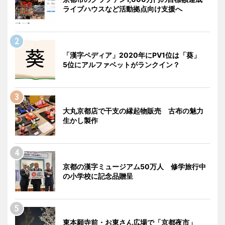
ライブハウスなど活動拠点向け支援へ
「漢字ペディア」2020年にPV1位は「葵」
5位にアルファベットがランクイン？
大丸京都店で干支の縁起物販売 古布の魅力
生かし製作
京都の漢字ミュージアム50万人 修学旅行中
の小学校に記念品贈呈
東本願寺前・お東さん広場で「京都夜市」