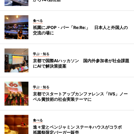
食べる
祇園にJPOP・バー「Re:Re:」 日本人と外国人の
交流の場に
学ぶ・知る
京都で国際AIハッカソン 国内外参加者が社会課題
にAIで解決策提案
学ぶ・知る
京都でスタートアップカンファレンス「IVS」ノー
ベル賞技術の社会実装テーマに
食べる
進々堂とベンジャミン ステーキハウスがコラボ
祇園祭限定バーガー販売