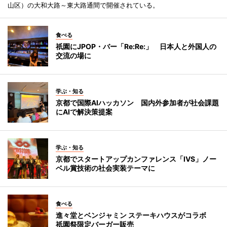
山区）の大和大路～東大路通間で開催されている。
食べる
祇園にJPOP・バー「Re:Re:」 日本人と外国人の
交流の場に
学ぶ・知る
京都で国際AIハッカソン 国内外参加者が社会課題
にAIで解決策提案
学ぶ・知る
京都でスタートアップカンファレンス「IVS」ノー
ベル賞技術の社会実装テーマに
食べる
進々堂とベンジャミン ステーキハウスがコラボ
祇園祭限定バーガー販売