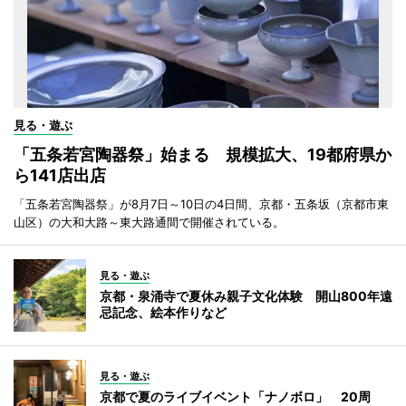
見る・遊ぶ
「五条若宮陶器祭」始まる 規模拡大、19都府県か
ら141店出店
「五条若宮陶器祭」が8月7日～10日の4日間、京都・五条坂（京都市東
山区）の大和大路～東大路通間で開催されている。
見る・遊ぶ
京都・泉涌寺で夏休み親子文化体験 開山800年遠
忌記念、絵本作りなど
見る・遊ぶ
京都で夏のライブイベント「ナノボロ」 20周