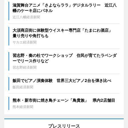
滋賀舞台アニメ「さよならララ」デジタルラリー 近江八
幡のケーキ店にパネル
近江八幡経済新聞
大須商店街に体験型ウイスキー専門店「たまにわ酒店」
量り売りや角打ちも
サカエ経済新聞
習志野・奏の杜でワークショップ 住民が育てたラベンダ
ーでリース作りなど
習志野経済新聞
飯田でピアノ演奏体験 世界三大ピアノ2台を弾き比べ
飯田経済新聞
熊本・新市街に焼き鳥チェーン「鳥貴族」 県内2店舗目
熊本経済新聞
プレスリリース