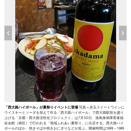
「西大路ハイボール」が夏祭りイベントに登場
写真＝赤玉スイートワインに
ウイスキーとソーダを加えて作る「西大路ハイボール」で西大路駅前を盛り
上げる「京都・西大路活性化プロジェクト」は7月30日、洛南身体障害者福
祉会館（南区）で行われる「地域ふれあい夏祭り」に出店する。西大路ハイ
ボールのほか、焼きそばや焼きおにぎりなどが並ぶ。開催時間は16時～19時