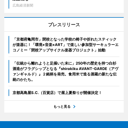
広島経済新聞
プレスリリース
「京都府亀岡市」閉校となった学校の椅子や折れたスティック
が楽器に！「環境×音楽×ART」で楽しい参加型サーキュラーエ
コノミー「閉校アップサイクル楽器プロジェクト」始動
「伝統から離れようと足掻いた末に」250年の歴史を持つ白杉
酒造がフラグシップとなる『shirakiku AVANT-GARDE（アヴ
ァンギャルド）』２銘柄を発売。食用米で造る酒蔵の新たな伝
統のかたち。
京都高島屋S.C.（百貨店）で屋上夏祭りが開催決定！
もっと見る