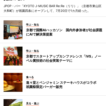
JPOP・バー「KYOTO J-MUSIC BAR Re:Re（リリ）」（京都市東山区
大和町）が祇園四条にオープンして、7月20日で1カ月経った。
学ぶ・知る
京都で国際AIハッカソン 国内外参加者が社会課題
にAIで解決策提案
学ぶ・知る
京都でスタートアップカンファレンス「IVS」ノー
ベル賞技術の社会実装テーマに
食べる
進々堂とベンジャミン ステーキハウスがコラボ
祇園祭限定バーガー販売
見る・遊ぶ