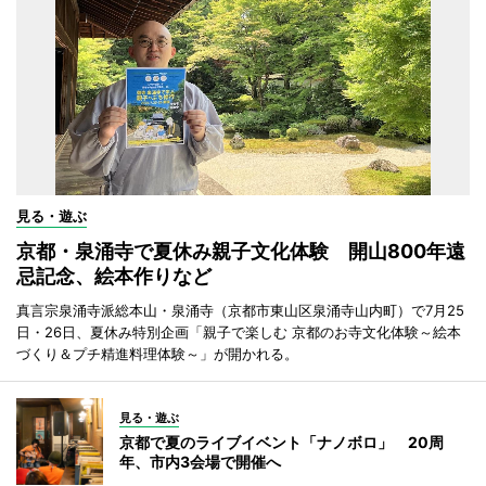
見る・遊ぶ
京都・泉涌寺で夏休み親子文化体験 開山800年遠
忌記念、絵本作りなど
真言宗泉涌寺派総本山・泉涌寺（京都市東山区泉涌寺山内町）で7月25
日・26日、夏休み特別企画「親子で楽しむ 京都のお寺文化体験～絵本
づくり＆プチ精進料理体験～」が開かれる。
見る・遊ぶ
京都で夏のライブイベント「ナノボロ」 20周
年、市内3会場で開催へ