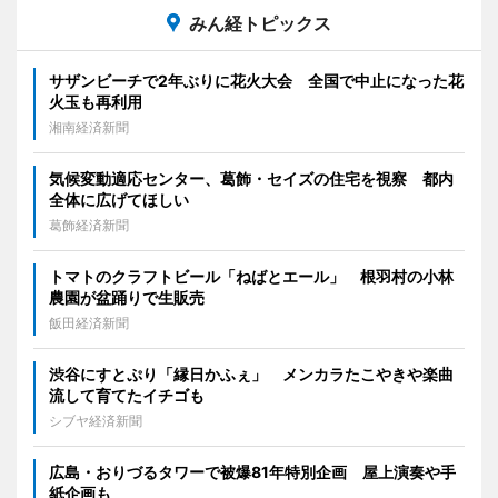
みん経トピックス
サザンビーチで2年ぶりに花火大会 全国で中止になった花
火玉も再利用
湘南経済新聞
気候変動適応センター、葛飾・セイズの住宅を視察 都内
全体に広げてほしい
葛飾経済新聞
トマトのクラフトビール「ねばとエール」 根羽村の小林
農園が盆踊りで生販売
飯田経済新聞
渋谷にすとぷり「縁日かふぇ」 メンカラたこやきや楽曲
流して育てたイチゴも
シブヤ経済新聞
広島・おりづるタワーで被爆81年特別企画 屋上演奏や手
紙企画も