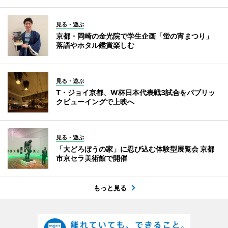
見る・遊ぶ
京都・岡崎の金光院で学生企画「蛍の宵まつり」
落語やホタル鑑賞楽しむ
見る・遊ぶ
T・ジョイ京都、W杯日本代表戦3試合をパブリッ
クビューイングで上映へ
見る・遊ぶ
「大どろぼうの家」に忍び込む体験型展覧会 京都
市京セラ美術館で開催
もっと見る