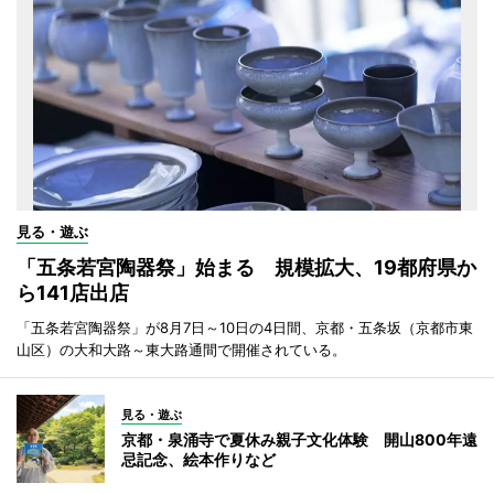
見る・遊ぶ
「五条若宮陶器祭」始まる 規模拡大、19都府県か
ら141店出店
「五条若宮陶器祭」が8月7日～10日の4日間、京都・五条坂（京都市東
山区）の大和大路～東大路通間で開催されている。
見る・遊ぶ
京都・泉涌寺で夏休み親子文化体験 開山800年遠
忌記念、絵本作りなど