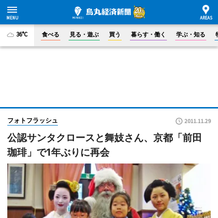
36°C
食べる
見る・遊ぶ
買う
暮らす・働く
学ぶ・知る
フォトフラッシュ
2011.11.29
公認サンタクロースと舞妓さん、京都「前田
珈琲」で1年ぶりに再会