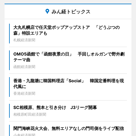
みん経トピックス
大丸札幌店で任天堂ポップアップストア 「どうぶつの
森」特設エリアも
札幌経済新聞
OMO5函館で「函館夜景の日」 手回しオルガンで野外劇
テーマ曲
函館経済新聞
香港・九龍塘に韓国料理店「Social」 韓国定番料理を現
代風に
香港経済新聞
SC相模原、熊本と引き分け J3リーグ開幕
相模原町田経済新聞
関門海峡花火大会、無料エリアなしの門司側をライブ配信
小倉経済新聞