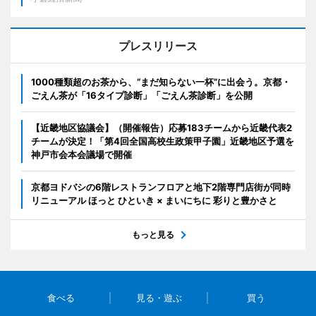
プレスリリース
1000種類超のお茶から、“まだ知らない一杯”に出会う。京都・
ごえん茶が「16タイプ診断」「ごえん茶診断」を公開
【近畿地区協議会】（開催報告）応募183チームから近畿代表2
チームが決定！「第4回全国高校生政策甲子園」近畿地区予選を
神戸市会本会議場で開催
京都ヨドバシの6階レストランフロアと地下2階専門店街が同時
リニューアル ほっと ひといき × まいにちに 彩りと豊かさと
もっと見る
食べる
見る・遊ぶ
買う