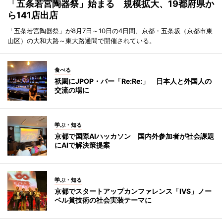
「五条若宮陶器祭」始まる 規模拡大、19都府県か
ら141店出店
「五条若宮陶器祭」が8月7日～10日の4日間、京都・五条坂（京都市東
山区）の大和大路～東大路通間で開催されている。
食べる
祇園にJPOP・バー「Re:Re:」 日本人と外国人の
交流の場に
学ぶ・知る
京都で国際AIハッカソン 国内外参加者が社会課題
にAIで解決策提案
学ぶ・知る
京都でスタートアップカンファレンス「IVS」ノー
ベル賞技術の社会実装テーマに