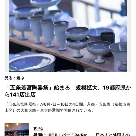
見る・遊ぶ
「五条若宮陶器祭」始まる 規模拡大、19都府県か
ら141店出店
「五条若宮陶器祭」が8月7日～10日の4日間、京都・五条坂（京都市東
山区）の大和大路～東大路通間で開催されている。
食べる
祇園にJPOP・バー「Re:Re:」 日本人と外国人の