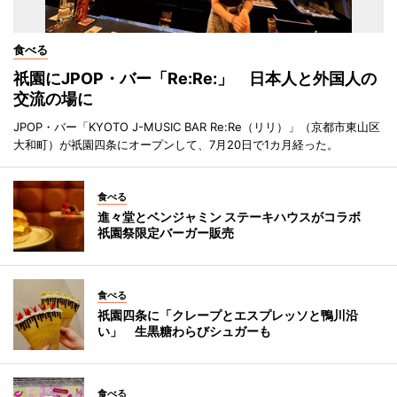
食べる
祇園にJPOP・バー「Re:Re:」 日本人と外国人の
交流の場に
JPOP・バー「KYOTO J-MUSIC BAR Re:Re（リリ）」（京都市東山区
大和町）が祇園四条にオープンして、7月20日で1カ月経った。
食べる
進々堂とベンジャミン ステーキハウスがコラボ
祇園祭限定バーガー販売
食べる
祇園四条に「クレープとエスプレッソと鴨川沿
い」 生黒糖わらびシュガーも
食べる