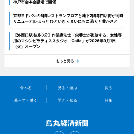
神戸市会本会議場で開催
京都ヨドバシの6階レストランフロアと地下2階専門店街が同時
リニューアル ほっと ひといき × まいにちに 彩りと豊かさと
【洛西口駅 徒歩3分】作業療法士・栄養士が監修する、女性専
用のマシンピラティススタジオ「Calia」が2026年9月1日
（火）オープン
もっと見る
食べる
見る・遊ぶ
買う
暮らす・働く
学ぶ・知る
特集