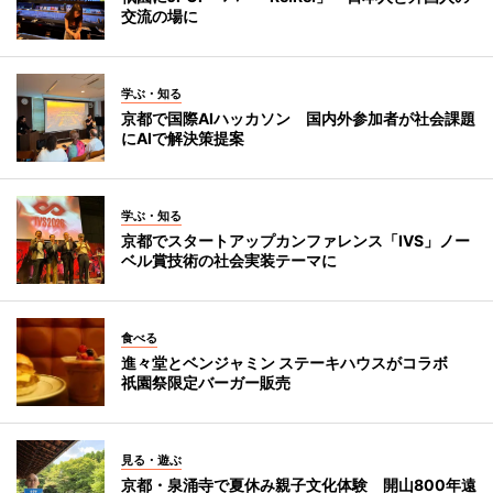
交流の場に
学ぶ・知る
京都で国際AIハッカソン 国内外参加者が社会課題
にAIで解決策提案
学ぶ・知る
京都でスタートアップカンファレンス「IVS」ノー
ベル賞技術の社会実装テーマに
食べる
進々堂とベンジャミン ステーキハウスがコラボ
祇園祭限定バーガー販売
見る・遊ぶ
京都・泉涌寺で夏休み親子文化体験 開山800年遠