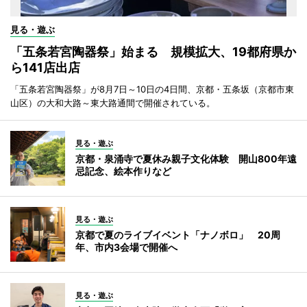
見る・遊ぶ
「五条若宮陶器祭」始まる 規模拡大、19都府県か
ら141店出店
「五条若宮陶器祭」が8月7日～10日の4日間、京都・五条坂（京都市東
山区）の大和大路～東大路通間で開催されている。
見る・遊ぶ
京都・泉涌寺で夏休み親子文化体験 開山800年遠
忌記念、絵本作りなど
見る・遊ぶ
京都で夏のライブイベント「ナノボロ」 20周
年、市内3会場で開催へ
見る・遊ぶ