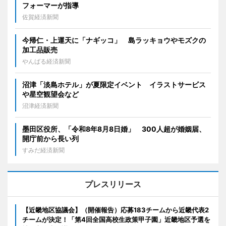
フォーマーが指導
佐賀経済新聞
今帰仁・上運天に「ナギッコ」 島ラッキョウやモズクの
加工品販売
やんばる経済新聞
沼津「淡島ホテル」が夏限定イベント イラストサービス
や星空観望会など
沼津経済新聞
墨田区役所、「令和8年8月8日婚」 300人超が婚姻届、
開庁前から長い列
すみだ経済新聞
プレスリリース
【近畿地区協議会】（開催報告）応募183チームから近畿代表2
チームが決定！「第4回全国高校生政策甲子園」近畿地区予選を