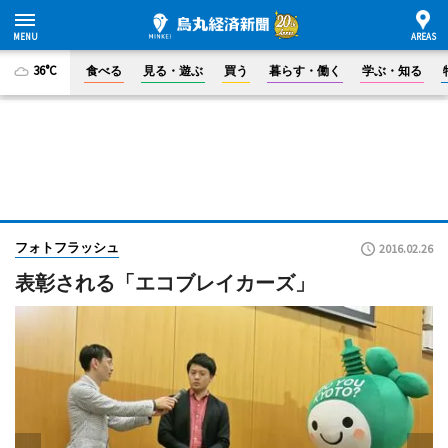
36°C
食べる
見る・遊ぶ
買う
暮らす・働く
学ぶ・知る
フォトフラッシュ
2016.02.26
表彰される「エコブレイカーズ」