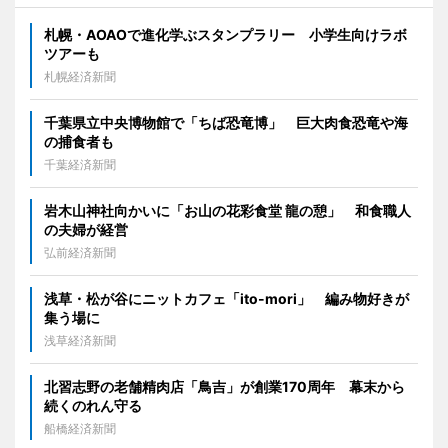
札幌・AOAOで進化学ぶスタンプラリー 小学生向けラボ
ツアーも
札幌経済新聞
千葉県立中央博物館で「ちば恐竜博」 巨大肉食恐竜や海
の捕食者も
千葉経済新聞
岩木山神社向かいに「お山の花彩食堂 龍の憩」 和食職人
の夫婦が経営
弘前経済新聞
浅草・松が谷にニットカフェ「ito-mori」 編み物好きが
集う場に
浅草経済新聞
北習志野の老舗精肉店「鳥吉」が創業170周年 幕末から
続くのれん守る
船橋経済新聞