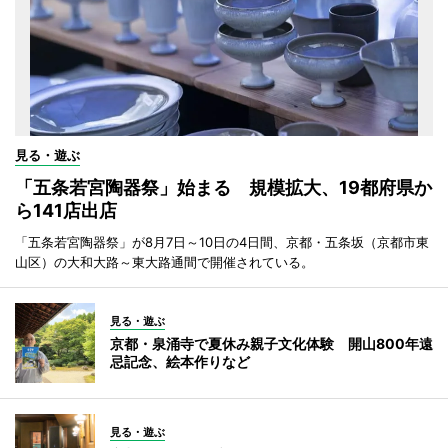
見る・遊ぶ
「五条若宮陶器祭」始まる 規模拡大、19都府県か
ら141店出店
「五条若宮陶器祭」が8月7日～10日の4日間、京都・五条坂（京都市東
山区）の大和大路～東大路通間で開催されている。
見る・遊ぶ
京都・泉涌寺で夏休み親子文化体験 開山800年遠
忌記念、絵本作りなど
見る・遊ぶ