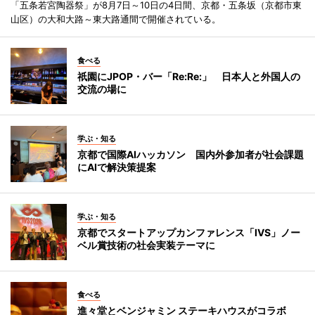
「五条若宮陶器祭」が8月7日～10日の4日間、京都・五条坂（京都市東
山区）の大和大路～東大路通間で開催されている。
食べる
祇園にJPOP・バー「Re:Re:」 日本人と外国人の
交流の場に
学ぶ・知る
京都で国際AIハッカソン 国内外参加者が社会課題
にAIで解決策提案
学ぶ・知る
京都でスタートアップカンファレンス「IVS」ノー
ベル賞技術の社会実装テーマに
食べる
進々堂とベンジャミン ステーキハウスがコラボ