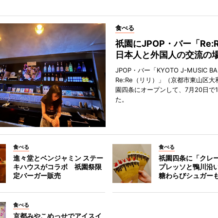
食べる
祇園にJPOP・バー「Re:
日本人と外国人の交流の
JPOP・バー「KYOTO J-MUSIC BA
Re:Re（リリ）」（京都市東山区大
園四条にオープンして、7月20日で
た。
食べる
食べる
進々堂とベンジャミン ステー
祇園四条に「クレ
キハウスがコラボ 祇園祭限
プレッソと鴨川沿
定バーガー販売
糖わらびシュガー
食べる
京都みやこめっせでアイスイ