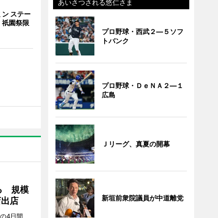
あいさつされる悠仁さま
ン ステー
 祇園祭限
プロ野球・西武２―５ソフ
トバンク
プロ野球・ＤｅＮＡ２―１
広島
Ｊリーグ、真夏の開幕
る 規模
新垣前衆院議員が中道離党
店出店
日の4日間、