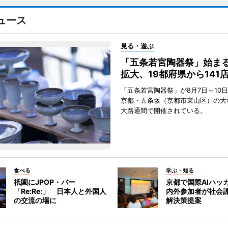
ュース
見る・遊ぶ
「五条若宮陶器祭」始ま
拡大、19都府県から141
「五条若宮陶器祭」が8月7日～10
京都・五条坂（京都市東山区）の大
大路通間で開催されている。
食べる
学ぶ・知る
祇園にJPOP・バー
京都で国際AIハッ
「Re:Re:」 日本人と外国人
内外参加者が社会課
の交流の場に
解決策提案