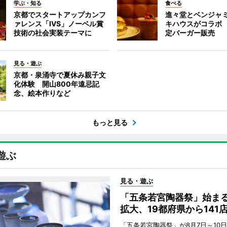
学ぶ・知る
食べる
京都でスタートアップカンフ
進々堂とベンジャミ
ァレンス「IVS」ノーベル賞
キハウスがコラボ
技術の社会実装テーマに
定バーガー販売
見る・遊ぶ
京都・泉涌寺で夏休み親子文
化体験 開山800年遠忌記
念、絵本作りなど
もっと見る
遊ぶ
見る・遊ぶ
「五条若宮陶器祭」始ま
拡大、19都府県から141
「五条若宮陶器祭」が8月7日～10