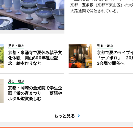
京都・五条坂（京都市東山区）の大
大路通間で開催されている。
見る・遊ぶ
見る・遊ぶ
京都・泉涌寺で夏休み親子文
京都で夏のライブ
化体験 開山800年遠忌記
「ナノボロ」 20
念、絵本作りなど
3会場で開催へ
見る・遊ぶ
京都・岡崎の金光院で学生企
画「蛍の宵まつり」 落語や
ホタル鑑賞楽しむ
もっと見る