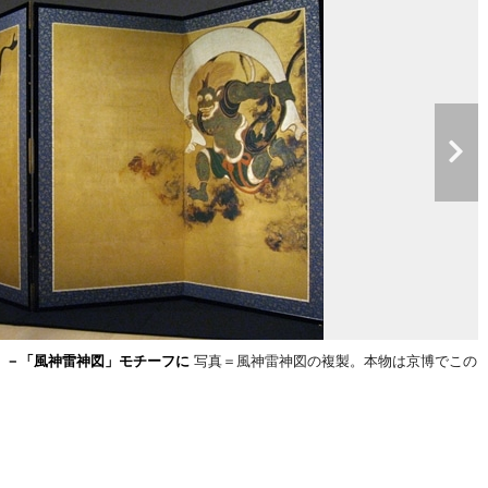
」－「風神雷神図」モチーフに
写真＝風神雷神図の複製。本物は京博でこの