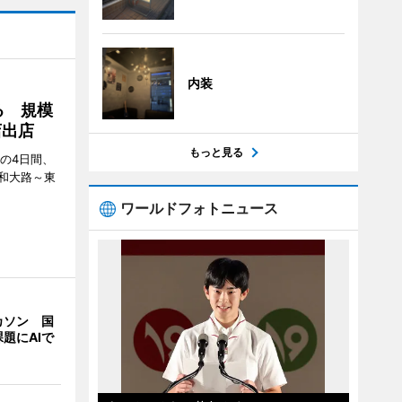
内装
る 規模
店出店
もっと見る
日の4日間、
和大路～東
ワールドフォトニュース
カソン 国
題にAIで