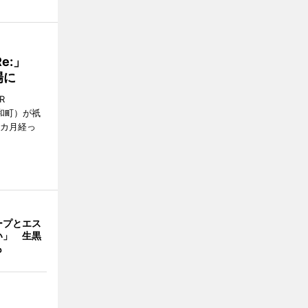
Re:」
場に
R
和町）が祇
1カ月経っ
ープとエス
い」 生黒
も