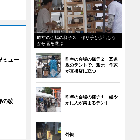
昨年の会場の様子３ 作り手と会話しな
がら器を選ぶ
説ミュー
昨年の会場の様子２ 五条
坂のテントで、窯元・作家
が直接店に立つ
昨年の会場の様子１ 緩や
寺の改
かに人が集まるテント
外観