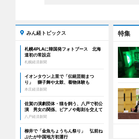
みん経トピックス
特集
札幌4PLAに韓国発フォトブース 北海
道初の常設店
札幌経済新聞
イオンタウン上里で「伝統芸能まつ
り」 獅子舞や太鼓、着物体験も
本庄経済新聞
佐賀の演劇団体・猫を飼う、八戸で初公
演 男女の関係、ピアノや彫刻を交えて
八戸経済新聞
柳井で「金魚ちょうちん祭り」 弘前ね
ぷたが中国地方初運行