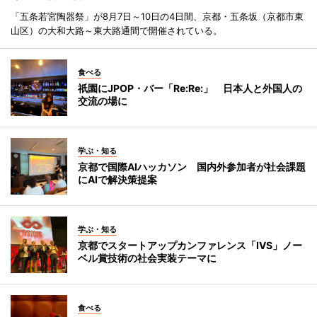
「五条若宮陶器祭」が8月7日～10日の4日間、京都・五条坂（京都市東
山区）の大和大路～東大路通間で開催されている。
食べる
祇園にJPOP・バー「Re:Re:」 日本人と外国人の
交流の場に
学ぶ・知る
京都で国際AIハッカソン 国内外参加者が社会課題
にAIで解決策提案
学ぶ・知る
京都でスタートアップカンファレンス「IVS」ノー
ベル賞技術の社会実装テーマに
食べる