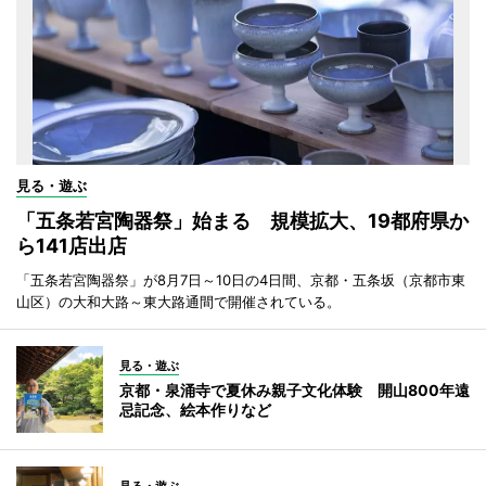
見る・遊ぶ
「五条若宮陶器祭」始まる 規模拡大、19都府県か
ら141店出店
「五条若宮陶器祭」が8月7日～10日の4日間、京都・五条坂（京都市東
山区）の大和大路～東大路通間で開催されている。
見る・遊ぶ
京都・泉涌寺で夏休み親子文化体験 開山800年遠
忌記念、絵本作りなど