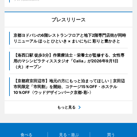
プレスリリース
京都ヨドバシの6階レストランフロアと地下2階専門店街が同時
リニューアル ほっと ひといき × まいにちに 彩りと豊かさと
【洛西口駅 徒歩3分】作業療法士・栄養士が監修する、女性専
用のマシンピラティススタジオ「Calia」が2026年9月1日
（火）オープン
【京都府京田辺市】地元の方にもっと泊まってほしい｜京田辺
市民限定「市民割」を開始、コテージ15％OFF・ホステル
10％OFF〈ウッドデザインパーク京都-彩-〉
もっと見る
食べる
見る・遊ぶ
買う