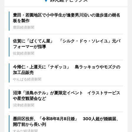
豊田・若園地区で小中学生が逢妻男川沿いの遊歩道の樹名
板を製作
豊田経済新聞
佐賀に「ばくてん屋」 「シルク・ドゥ・ソレイユ」元パ
フォーマーが指導
佐賀経済新聞
今帰仁・上運天に「ナギッコ」 島ラッキョウやモズクの
加工品販売
やんばる経済新聞
沼津「淡島ホテル」が夏限定イベント イラストサービス
や星空観望会など
沼津経済新聞
墨田区役所、「令和8年8月8日婚」 300人超が婚姻届、
開庁前から長い列
すみだ経済新聞