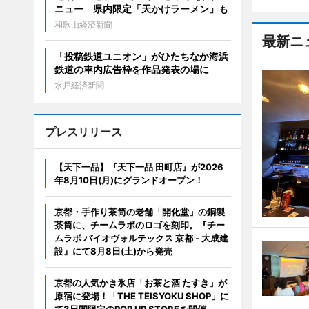
ニュー 県内限定「天かけラーメン」も
和歌山経済新聞
最新ニ
「投稿鉄道ユニオン」がひたちなか海浜
鉄道の車内広告枠を作品発表の場に
水戸経済新聞
プレスリリース
【天下一品】『天下一品 田町店』が2026
年8月10日(月)にグランドオープン！
京都・手作り茶筒の老舗「開化堂」の銅製
茶筒に、チームラボのロゴを刻印。『チー
ムラボ バイオヴォルテックス 京都 - 大成建
設』にて8月8日(土)から発売
京都の人気かき氷店「お茶と酒 たすき」が
原宿に登場！「THE TEISYOKU SHOP」に