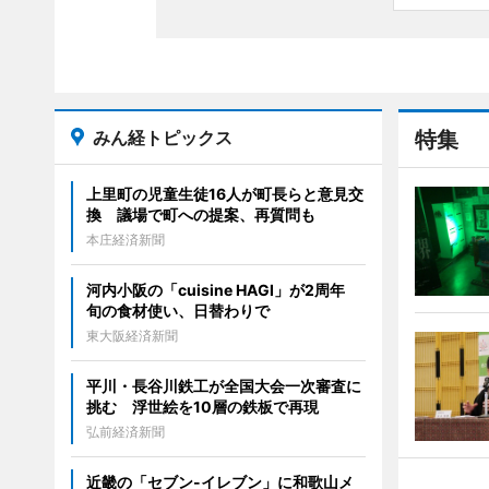
みん経トピックス
特集
上里町の児童生徒16人が町長らと意見交
換 議場で町への提案、再質問も
本庄経済新聞
河内小阪の「cuisine HAGI」が2周年
旬の食材使い、日替わりで
東大阪経済新聞
平川・長谷川鉄工が全国大会一次審査に
挑む 浮世絵を10層の鉄板で再現
弘前経済新聞
近畿の「セブン-イレブン」に和歌山メ