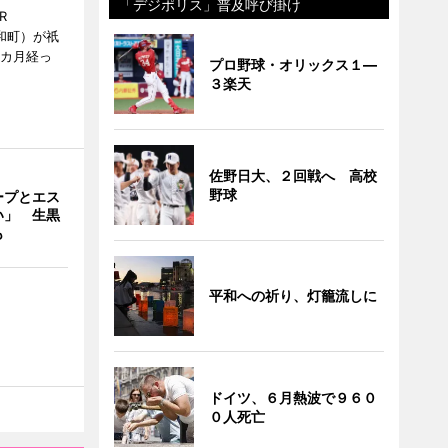
「デジポリス」普及呼び掛け
R
和町）が祇
1カ月経っ
プロ野球・オリックス１―
３楽天
佐野日大、２回戦へ 高校
野球
ープとエス
い」 生黒
も
平和への祈り、灯籠流しに
ドイツ、６月熱波で９６０
０人死亡