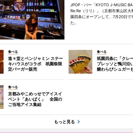
JPOP・バー「KYOTO J-MUSIC BA
Re:Re（リリ）」（京都市東山区大
園四条にオープンして、7月20日で
た。
食べる
食べる
進々堂とベンジャミン ステー
祇園四条に「クレ
キハウスがコラボ 祇園祭限
プレッソと鴨川沿
定バーガー販売
糖わらびシュガー
食べる
京都みやこめっせでアイスイ
ベント「あいぱく」 全国の
ご当地アイス集結
もっと見る