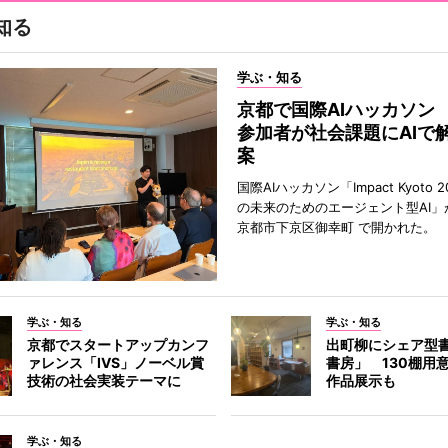
知る
学ぶ・知る
京都で国際AIハッカソン
参加者が社会課題にAIで
案
国際AIハッカソン「Impact Kyoto 
の未来のためのエージェント型AI」
京都市下京区御幸町 で開かれた。
学ぶ・知る
学ぶ・知る
京都でスタートアップカンフ
出町柳にシェア型
ァレンス「IVS」ノーベル賞
書房」 130棚用
技術の社会実装テーマに
作品展示も
学ぶ・知る