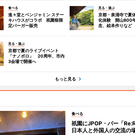
食べる
見る・遊ぶ
進々堂とベンジャミン ステー
京都・泉涌寺で夏
キハウスがコラボ 祇園祭限
化体験 開山800
定バーガー販売
念、絵本作りなど
見る・遊ぶ
京都で夏のライブイベント
「ナノボロ」 20周年、市内
3会場で開催へ
もっと見る
食べる
祇園にJPOP・バー「Re:
日本人と外国人の交流の