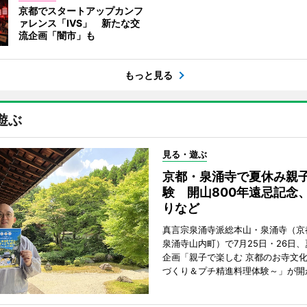
京都でスタートアップカンフ
ァレンス「IVS」 新たな交
流企画「闇市」も
もっと見る
遊ぶ
見る・遊ぶ
京都・泉涌寺で夏休み親
験 開山800年遠忌記念
りなど
真言宗泉涌寺派総本山・泉涌寺（京
泉涌寺山内町）で7月25日・26日
企画「親子で楽しむ 京都のお寺文
づくり＆プチ精進料理体験～」が開