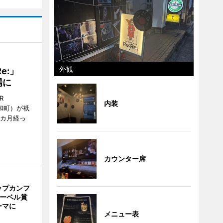
外観
Re:」
場に
R
内装
和町）が祇
1カ月経っ
カウンター席
ップカンフ
ノーベル賞
ーマに
メニュー表