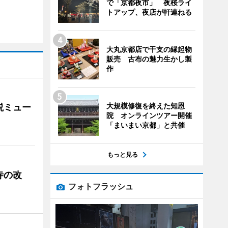
で「京都夜市」 夜桜ライ
トアップ、夜店が軒連ねる
大丸京都店で干支の縁起物
販売 古布の魅力生かし製
作
大規模修復を終えた知恩
説ミュー
院 オンラインツアー開催
「まいまい京都」と共催
もっと見る
寺の改
フォトフラッシュ