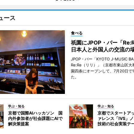
ュース
食べる
祇園にJPOP・バー「Re:
日本人と外国人の交流の
JPOP・バー「KYOTO J-MUSIC BA
Re:Re（リリ）」（京都市東山区大
園四条にオープンして、7月20日で
た。
学ぶ・知る
学ぶ・知る
京都で国際AIハッカソン 国
京都でスタートア
内外参加者が社会課題にAIで
ァレンス「IVS」
解決策提案
技術の社会実装テ