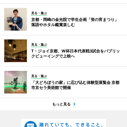
見る・遊ぶ
京都・岡崎の金光院で学生企画「蛍の宵まつり」
落語やホタル鑑賞楽しむ
見る・遊ぶ
T・ジョイ京都、W杯日本代表戦3試合をパブリッ
クビューイングで上映へ
見る・遊ぶ
「大どろぼうの家」に忍び込む体験型展覧会 京都
市京セラ美術館で開催
もっと見る