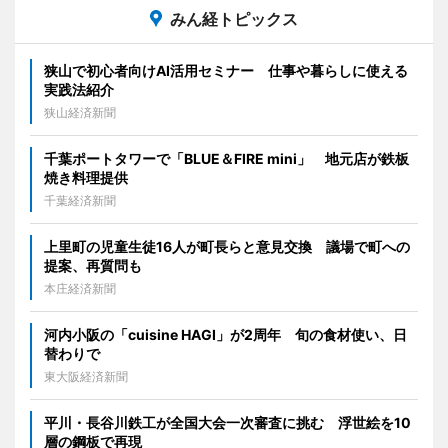
みん経トピックス
狭山で初心者向けAI活用セミナー 仕事や暮らしに使える
実践法紹介
狭山経済新聞
千葉ポートタワーで「BLUE＆FIRE mini」 地元店が鉄板
焼き料理提供
千葉経済新聞
上里町の児童生徒16人が町長らと意見交換 議場で町への
提案、再質問も
本庄経済新聞
河内小阪の「cuisine HAGI」が2周年 旬の食材使い、日
替わりで
東大阪経済新聞
平川・長谷川鉄工が全国大会一次審査に挑む 浮世絵を10
層の鋼板で再現