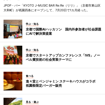
JPOP・バー「KYOTO J-MUSIC BAR Re:Re（リリ）」（京都市東山区
大和町）が祇園四条にオープンして、7月20日で1カ月経った。
学ぶ・知る
京都で国際AIハッカソン 国内外参加者が社会課題
にAIで解決策提案
学ぶ・知る
京都でスタートアップカンファレンス「IVS」ノー
ベル賞技術の社会実装テーマに
食べる
進々堂とベンジャミン ステーキハウスがコラボ
祇園祭限定バーガー販売
見る・遊ぶ