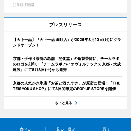
弘前経済新聞
プレスリリース
【天下一品】『天下一品 田町店』が2026年8月10日(月)にグラ
ンドオープン！
京都・手作り茶筒の老舗「開化堂」の銅製茶筒に、チームラボ
のロゴを刻印。『チームラボ バイオヴォルテックス 京都 - 大成
建設』にて8月8日(土)から発売
京都の人気かき氷店「お茶と酒 たすき」が原宿に登場！「THE
TEISYOKU SHOP」にて3日間限定のPOP UP STOREを開催
もっと見る
食べる
見る・遊ぶ
買う