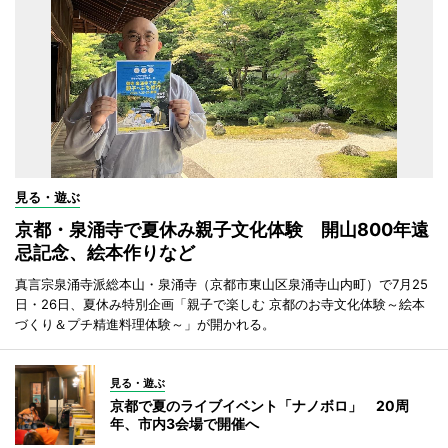
見る・遊ぶ
京都・泉涌寺で夏休み親子文化体験 開山800年遠
忌記念、絵本作りなど
真言宗泉涌寺派総本山・泉涌寺（京都市東山区泉涌寺山内町）で7月25
日・26日、夏休み特別企画「親子で楽しむ 京都のお寺文化体験～絵本
づくり＆プチ精進料理体験～」が開かれる。
見る・遊ぶ
京都で夏のライブイベント「ナノボロ」 20周
年、市内3会場で開催へ