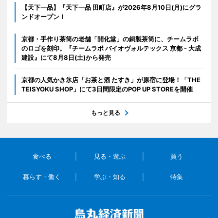
【天下一品】『天下一品 田町店』が2026年8月10日(月)にグラ
ンドオープン！
京都・手作り茶筒の老舗「開化堂」の銅製茶筒に、チームラボ
のロゴを刻印。『チームラボ バイオヴォルテックス 京都 - 大成
建設』にて8月8日(土)から発売
京都の人気かき氷店「お茶と酒 たすき」が原宿に登場！「THE
TEISYOKU SHOP」にて3日間限定のPOP UP STOREを開催
もっと見る
食べる
見る・遊ぶ
買う
暮らす・働く
学ぶ・知る
特集