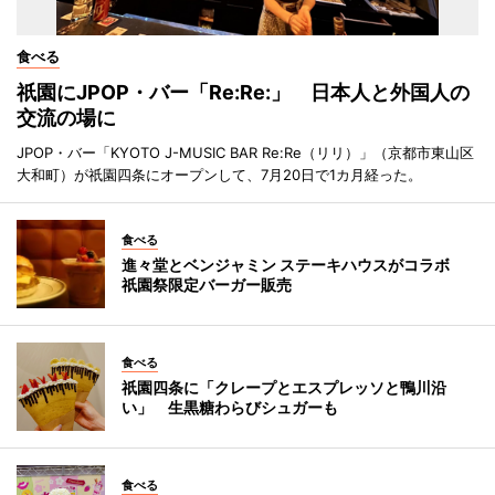
食べる
祇園にJPOP・バー「Re:Re:」 日本人と外国人の
交流の場に
JPOP・バー「KYOTO J-MUSIC BAR Re:Re（リリ）」（京都市東山区
大和町）が祇園四条にオープンして、7月20日で1カ月経った。
食べる
進々堂とベンジャミン ステーキハウスがコラボ
祇園祭限定バーガー販売
食べる
祇園四条に「クレープとエスプレッソと鴨川沿
い」 生黒糖わらびシュガーも
食べる