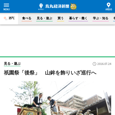
35°C
食べる
見る・遊ぶ
買う
暮らす・働く
学ぶ・知る
見る・遊ぶ
2016.07.24
祇園祭「後祭」 山鉾を飾りいざ巡行へ