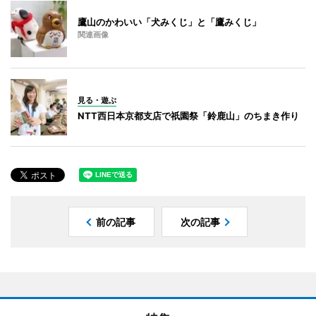
鷹山のかわいい「犬みくじ」と「鷹みくじ」
関連画像
見る・遊ぶ
NTT西日本京都支店で祇園祭「鈴鹿山」のちまき作り
前の記事
次の記事