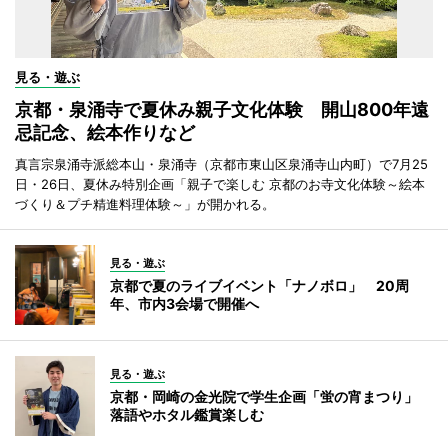
見る・遊ぶ
京都・泉涌寺で夏休み親子文化体験 開山800年遠
忌記念、絵本作りなど
真言宗泉涌寺派総本山・泉涌寺（京都市東山区泉涌寺山内町）で7月25
日・26日、夏休み特別企画「親子で楽しむ 京都のお寺文化体験～絵本
づくり＆プチ精進料理体験～」が開かれる。
見る・遊ぶ
京都で夏のライブイベント「ナノボロ」 20周
年、市内3会場で開催へ
見る・遊ぶ
京都・岡崎の金光院で学生企画「蛍の宵まつり」
落語やホタル鑑賞楽しむ