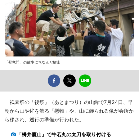
「登竜門」の故事にちなんだ鯉山
祇園祭の「後祭」（あとまつり）の山鉾で7月24日、早
朝から山や鉾を飾る「懸物」や、山に飾られる像が会所か
ら移され、巡行の準備が行われた。
「橋弁慶山」で牛若丸の太刀を取り付ける