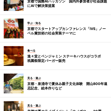
京都で国際AIハッカソン 国内外参加者が社会課題
にAIで解決策提案
学ぶ・知る
京都でスタートアップカンファレンス「IVS」ノー
ベル賞技術の社会実装テーマに
食べる
進々堂とベンジャミン ステーキハウスがコラボ
祇園祭限定バーガー販売
見る・遊ぶ
京都・泉涌寺で夏休み親子文化体験 開山800年遠
忌記念、絵本作りなど
見る・遊ぶ