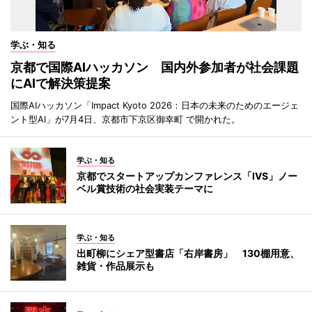
学ぶ・知る
京都で国際AIハッカソン 国内外参加者が社会課題
にAIで解決策提案
国際AIハッカソン「Impact Kyoto 2026：日本の未来のためのエージェ
ント型AI」が7月4日、京都市下京区御幸町 で開かれた。
学ぶ・知る
京都でスタートアップカンファレンス「IVS」ノー
ベル賞技術の社会実装テーマに
学ぶ・知る
出町柳にシェア型書店「右岸書房」 130棚用意、
雑貨・作品展示も