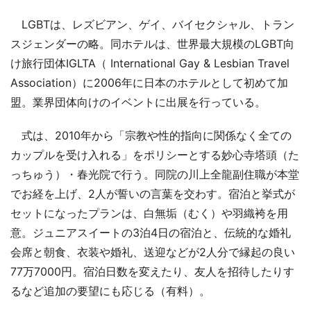
LGBTは、レズビアン、ゲイ、バイセクシャル、トラン
スジェンダーの略。同ホテルは、世界最大規模のLGBT向
け旅行団体IGLTA（ International Gay & Lesbian Travel
Association）に2006年に日本のホテルとして初めて加
盟。業界団体向けのイベントに出展を行っている。
式は、2010年から「宗教や性的指向に関係なく全ての
カップルを受け入れる」をポリシーとする妙心寺塔頭（た
っちゅう）・春光院で行う。同院の川上全龍副住職が本堂
でお経を上げ、2人が誓いの言葉を交わす。宿泊と挙式が
セットになったプランは、白無垢（むく）や羽織袴を用
意。ジュニアスイートの3泊4日の宿泊と、伝統的な婚礼
会席と朝食、衣装や婚礼、送迎などが2人分で縁起の良い
77万7000円。宿泊日数を変えたり、友人を招待したりす
るなど追加の要望にも応じる（有料）。