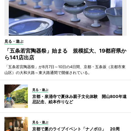
見る・遊ぶ
「五条若宮陶器祭」始まる 規模拡大、19都府県か
ら141店出店
「五条若宮陶器祭」が8月7日～10日の4日間、京都・五条坂（京都市東
山区）の大和大路～東大路通間で開催されている。
見る・遊ぶ
京都・泉涌寺で夏休み親子文化体験 開山800年遠
忌記念、絵本作りなど
見る・遊ぶ
京都で夏のライブイベント「ナノボロ」 20周