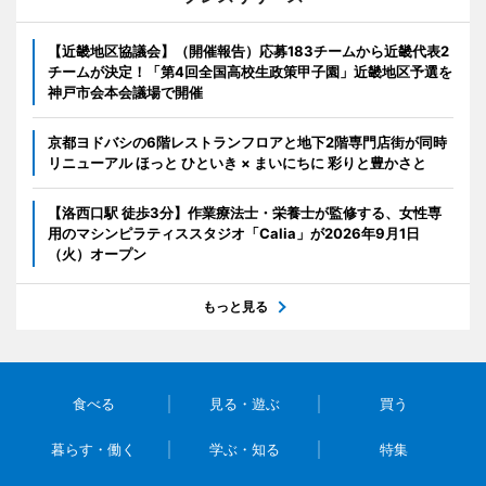
【近畿地区協議会】（開催報告）応募183チームから近畿代表2
チームが決定！「第4回全国高校生政策甲子園」近畿地区予選を
神戸市会本会議場で開催
京都ヨドバシの6階レストランフロアと地下2階専門店街が同時
リニューアル ほっと ひといき × まいにちに 彩りと豊かさと
【洛西口駅 徒歩3分】作業療法士・栄養士が監修する、女性専
用のマシンピラティススタジオ「Calia」が2026年9月1日
（火）オープン
もっと見る
食べる
見る・遊ぶ
買う
暮らす・働く
学ぶ・知る
特集