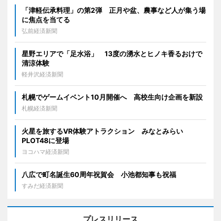
「津軽伝承料理」の第2弾 正月や盆、農事など人が集う場
に焦点を当てる
弘前経済新聞
星野エリアで「足水浴」 13度の湧水とヒノキ香るおけで
清涼体験
軽井沢経済新聞
札幌でゲームイベント10月開催へ 高校生向け企画を新設
札幌経済新聞
火星を旅するVR体験アトラクション みなとみらい
PLOT48に登場
ヨコハマ経済新聞
八広で町名誕生60周年祝賀会 小池都知事も祝福
すみだ経済新聞
プレスリリース