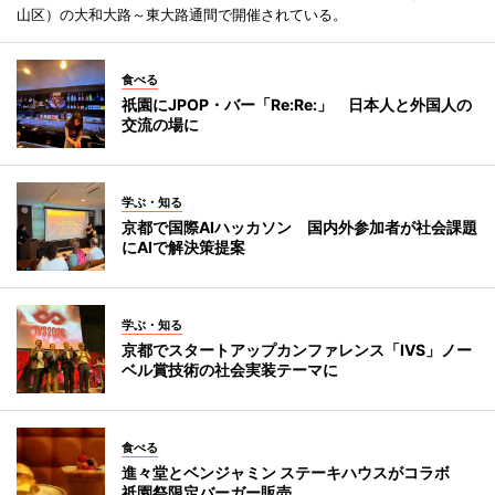
山区）の大和大路～東大路通間で開催されている。
食べる
祇園にJPOP・バー「Re:Re:」 日本人と外国人の
交流の場に
学ぶ・知る
京都で国際AIハッカソン 国内外参加者が社会課題
にAIで解決策提案
学ぶ・知る
京都でスタートアップカンファレンス「IVS」ノー
ベル賞技術の社会実装テーマに
食べる
進々堂とベンジャミン ステーキハウスがコラボ
祇園祭限定バーガー販売