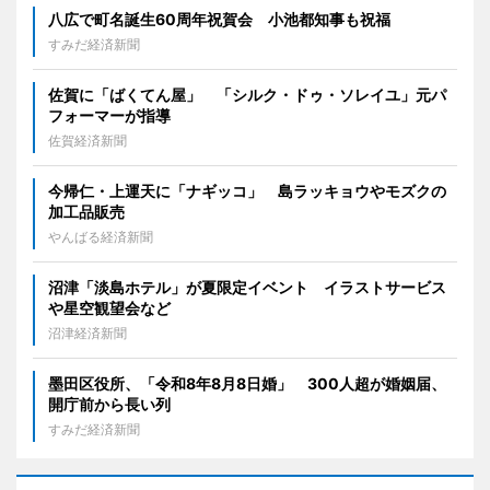
八広で町名誕生60周年祝賀会 小池都知事も祝福
すみだ経済新聞
佐賀に「ばくてん屋」 「シルク・ドゥ・ソレイユ」元パ
フォーマーが指導
佐賀経済新聞
今帰仁・上運天に「ナギッコ」 島ラッキョウやモズクの
加工品販売
やんばる経済新聞
沼津「淡島ホテル」が夏限定イベント イラストサービス
や星空観望会など
沼津経済新聞
墨田区役所、「令和8年8月8日婚」 300人超が婚姻届、
開庁前から長い列
すみだ経済新聞