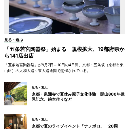
見る・遊ぶ
「五条若宮陶器祭」始まる 規模拡大、19都府県か
ら141店出店
「五条若宮陶器祭」が8月7日～10日の4日間、京都・五条坂（京都市東
山区）の大和大路～東大路通間で開催されている。
見る・遊ぶ
京都・泉涌寺で夏休み親子文化体験 開山800年遠
忌記念、絵本作りなど
見る・遊ぶ
京都で夏のライブイベント「ナノボロ」 20周