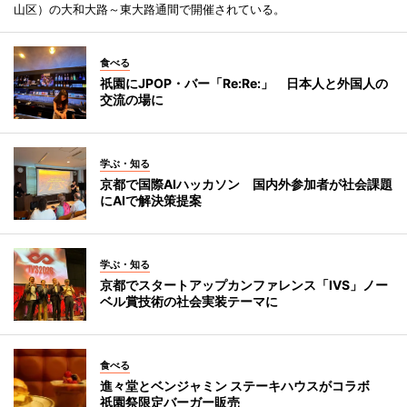
山区）の大和大路～東大路通間で開催されている。
食べる
祇園にJPOP・バー「Re:Re:」 日本人と外国人の
交流の場に
学ぶ・知る
京都で国際AIハッカソン 国内外参加者が社会課題
にAIで解決策提案
学ぶ・知る
京都でスタートアップカンファレンス「IVS」ノー
ベル賞技術の社会実装テーマに
食べる
進々堂とベンジャミン ステーキハウスがコラボ
祇園祭限定バーガー販売