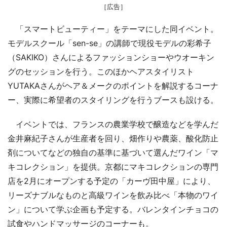
［広告］
「スマートビューティー」をテーマにした同イベント。
モデルスクール「sen-se」の講師で現役モデルの彩希子
（SAKIKO）さんによるファッションショーやウオーキン
グのセッションを行う。このほかヘアスタイリスト
YUTAKAさんがヘア＆メークのポイントを解説するコーナ
ー、実際に希望者のスタイリングを行うブースも設ける。
イベントでは、フランスの農業学校で醸造などを学んだ
金井麻紀子さんが生産者を回り、畑作りや農薬、酸化防止
剤についてなどの独自の基準に基づいて選んだワイン「マ
キコレクション」を提供。京都にマキコレクションの専門
店を2月にオープンする予定の「カーヴ田中屋」により、
リーズナブルなものと高級ワインを飲み比べ「本物のワイ
ン」について学ぶ企画も予定する。バレンタインチョコの
試食やハンドマッサージのコーナーも。