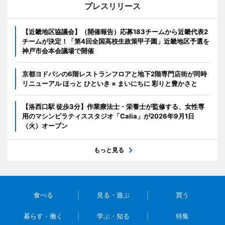
プレスリリース
【近畿地区協議会】（開催報告）応募183チームから近畿代表2
チームが決定！「第4回全国高校生政策甲子園」近畿地区予選を
神戸市会本会議場で開催
京都ヨドバシの6階レストランフロアと地下2階専門店街が同時
リニューアル ほっと ひといき × まいにちに 彩りと豊かさと
【洛西口駅 徒歩3分】作業療法士・栄養士が監修する、女性専
用のマシンピラティススタジオ「Calia」が2026年9月1日
（火）オープン
もっと見る
食べる
見る・遊ぶ
買う
暮らす・働く
学ぶ・知る
特集