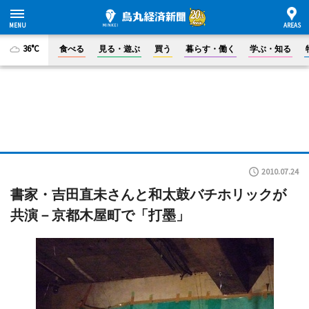
36°C
食べる
見る・遊ぶ
買う
暮らす・働く
学ぶ・知る
2010.07.24
書家・吉田直未さんと和太鼓バチホリックが
共演－京都木屋町で「打墨」