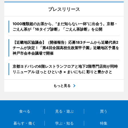
プレスリリース
1000種類超のお茶から、“まだ知らない一杯”に出会う。京都・
ごえん茶が「16タイプ診断」「ごえん茶診断」を公開
【近畿地区協議会】（開催報告）応募183チームから近畿代表2
チームが決定！「第4回全国高校生政策甲子園」近畿地区予選を
神戸市会本会議場で開催
京都ヨドバシの6階レストランフロアと地下2階専門店街が同時
リニューアル ほっと ひといき × まいにちに 彩りと豊かさと
もっと見る
食べる
見る・遊ぶ
買う
暮らす・働く
学ぶ・知る
特集