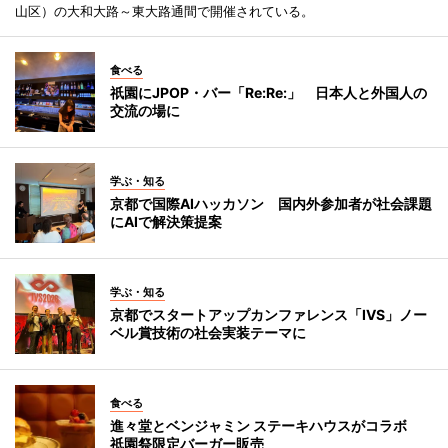
山区）の大和大路～東大路通間で開催されている。
食べる
祇園にJPOP・バー「Re:Re:」 日本人と外国人の
交流の場に
学ぶ・知る
京都で国際AIハッカソン 国内外参加者が社会課題
にAIで解決策提案
学ぶ・知る
京都でスタートアップカンファレンス「IVS」ノー
ベル賞技術の社会実装テーマに
食べる
進々堂とベンジャミン ステーキハウスがコラボ
祇園祭限定バーガー販売