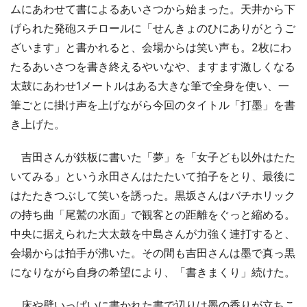
ムにあわせて書によるあいさつから始まった。天井から下
げられた発砲スチロールに「せんきょのひにありがとうご
ざいます」と書かれると、会場からは笑い声も。2枚にわ
たるあいさつを書き終えるやいなや、ますます激しくなる
太鼓にあわせ1メートルはある大きな筆で全身を使い、一
筆ごとに掛け声を上げながら今回のタイトル「打墨」を書
き上げた。
吉田さんが鉄板に書いた「夢」を「女子ども以外はたた
いてみる」という永田さんはたたいて拍子をとり、最後に
はたたきつぶして笑いを誘った。黒坂さんはバチホリック
の持ち曲「尾鷲の水面」で観客との距離をぐっと縮める。
中央に据えられた大太鼓を中島さんが力強く連打すると、
会場からは拍手が沸いた。その間も吉田さんは墨で真っ黒
になりながら自身の希望により、「書きまくり」続けた。
床や壁いっぱいに書かれた書で辺りは墨の香りが立ちこ