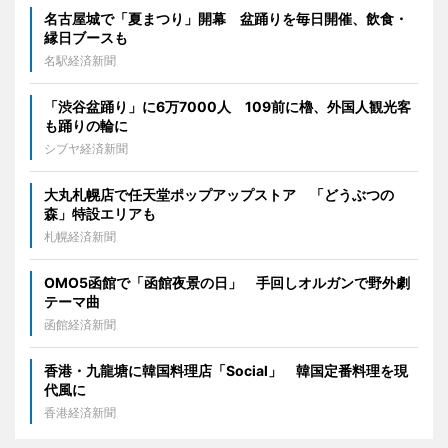
名古屋城で「夏まつり」開幕 盆踊りを毎日開催、飲食・
縁日ブースも
名駅経済新聞
「渋谷盆踊り」に6万7000人 109前に櫓、外国人観光客
も踊りの輪に
シブヤ経済新聞
大丸札幌店で任天堂ポップアップストア 「どうぶつの
森」特設エリアも
札幌経済新聞
OMO5函館で「函館夜景の日」 手回しオルガンで野外劇
テーマ曲
函館経済新聞
香港・九龍塘に韓国料理店「Social」 韓国定番料理を現
代風に
香港経済新聞