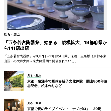
見る・遊ぶ
「五条若宮陶器祭」始まる 規模拡大、19都府県か
ら141店出店
「五条若宮陶器祭」が8月7日～10日の4日間、京都・五条坂（京都市東
山区）の大和大路～東大路通間で開催されている。
見る・遊ぶ
京都・泉涌寺で夏休み親子文化体験 開山800年遠
忌記念、絵本作りなど
見る・遊ぶ
京都で夏のライブイベント「ナノボロ」 20周