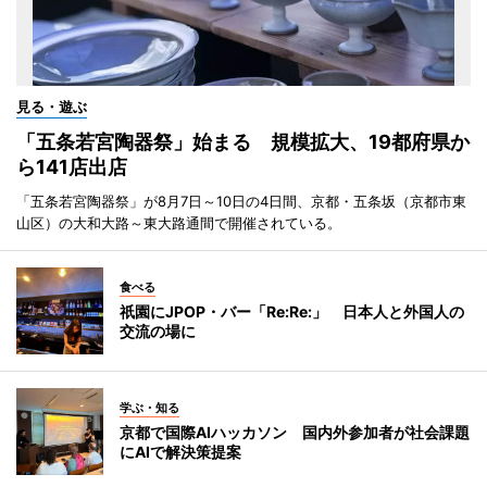
見る・遊ぶ
「五条若宮陶器祭」始まる 規模拡大、19都府県か
ら141店出店
「五条若宮陶器祭」が8月7日～10日の4日間、京都・五条坂（京都市東
山区）の大和大路～東大路通間で開催されている。
食べる
祇園にJPOP・バー「Re:Re:」 日本人と外国人の
交流の場に
学ぶ・知る
京都で国際AIハッカソン 国内外参加者が社会課題
にAIで解決策提案