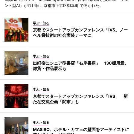
ント型AI」が7月4日、京都市下京区御幸町 で開かれた。
学ぶ・知る
京都でスタートアップカンファレンス「IVS」ノー
ベル賞技術の社会実装テーマに
学ぶ・知る
出町柳にシェア型書店「右岸書房」 130棚用意、
雑貨・作品展示も
学ぶ・知る
京都でスタートアップカンファレンス「IVS」 新
たな交流企画「闇市」も
学ぶ・知る
MASIRO、ホテル・カフェの壁面をアーティストに