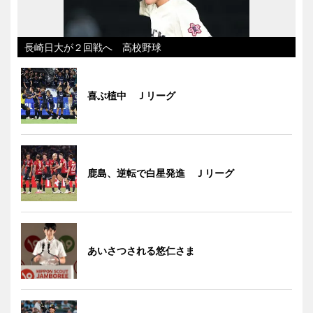
長崎日大が２回戦へ 高校野球
喜ぶ植中 Ｊリーグ
鹿島、逆転で白星発進 Ｊリーグ
あいさつされる悠仁さま