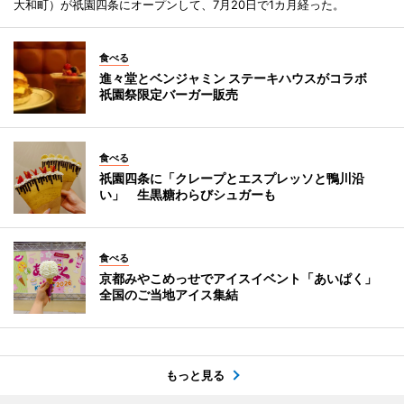
大和町）が祇園四条にオープンして、7月20日で1カ月経った。
食べる
進々堂とベンジャミン ステーキハウスがコラボ
祇園祭限定バーガー販売
食べる
祇園四条に「クレープとエスプレッソと鴨川沿
い」 生黒糖わらびシュガーも
食べる
京都みやこめっせでアイスイベント「あいぱく」
全国のご当地アイス集結
もっと見る