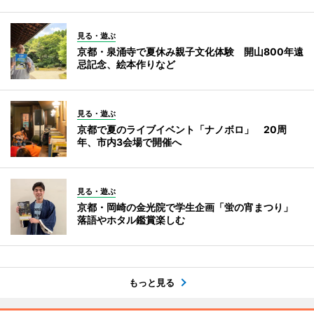
見る・遊ぶ
京都・泉涌寺で夏休み親子文化体験 開山800年遠
忌記念、絵本作りなど
見る・遊ぶ
京都で夏のライブイベント「ナノボロ」 20周
年、市内3会場で開催へ
見る・遊ぶ
京都・岡崎の金光院で学生企画「蛍の宵まつり」
落語やホタル鑑賞楽しむ
もっと見る