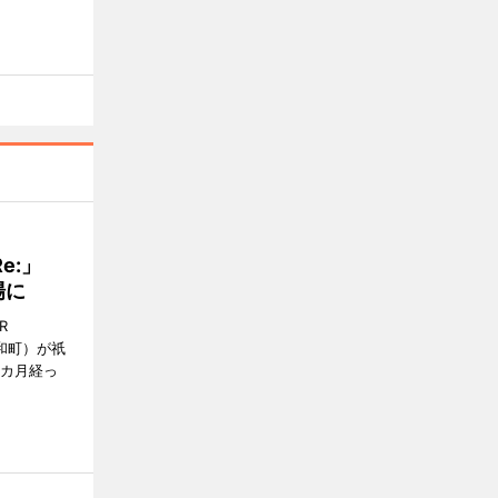
Re:」
場に
R
和町）が祇
1カ月経っ