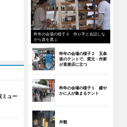
昨年の会場の様子３ 作り手と会話しな
がら器を選ぶ
昨年の会場の様子２ 五条
坂のテントで、窯元・作家
が直接店に立つ
昨年の会場の様子１ 緩や
かに人が集まるテント
説ミュー
外観