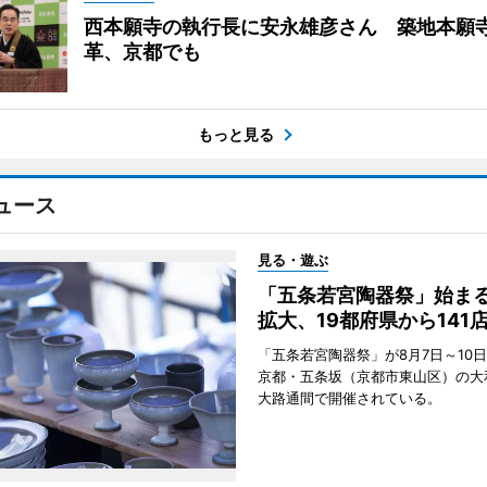
西本願寺の執行長に安永雄彦さん 築地本願
革、京都でも
もっと見る
ュース
見る・遊ぶ
「五条若宮陶器祭」始ま
拡大、19都府県から141
「五条若宮陶器祭」が8月7日～10
京都・五条坂（京都市東山区）の大
大路通間で開催されている。