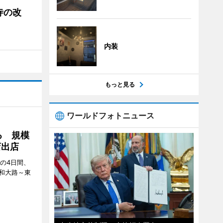
寺の改
内装
もっと見る
ワールドフォトニュース
る 規模
店出店
日の4日間、
和大路～東