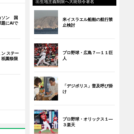
出生地主義制限へ大統領令署名
カソン 国
米イスラエル船舶の航行禁
題にAIで
止検討
プロ野球・広島７―１１巨
ン ステー
人
 祇園祭限
「デジポリス」普及呼び掛
け
プロ野球・オリックス１―
３楽天