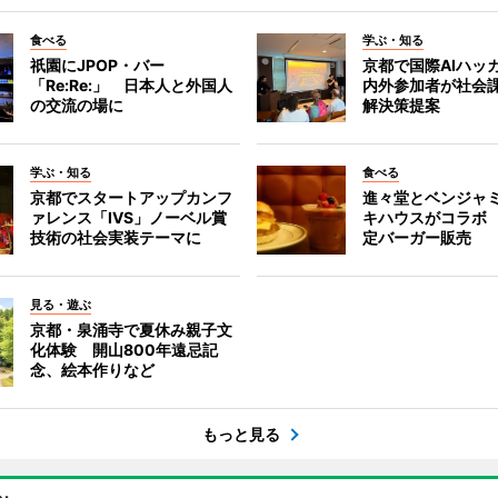
食べる
学ぶ・知る
祇園にJPOP・バー
京都で国際AIハッ
「Re:Re:」 日本人と外国人
内外参加者が社会課
の交流の場に
解決策提案
学ぶ・知る
食べる
京都でスタートアップカンフ
進々堂とベンジャミ
ァレンス「IVS」ノーベル賞
キハウスがコラボ
技術の社会実装テーマに
定バーガー販売
見る・遊ぶ
京都・泉涌寺で夏休み親子文
化体験 開山800年遠忌記
念、絵本作りなど
もっと見る