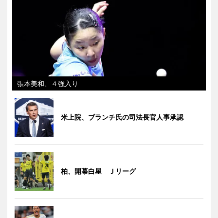
張本美和、４強入り
米上院、ブランチ氏の司法長官人事承認
柏、開幕白星 Ｊリーグ