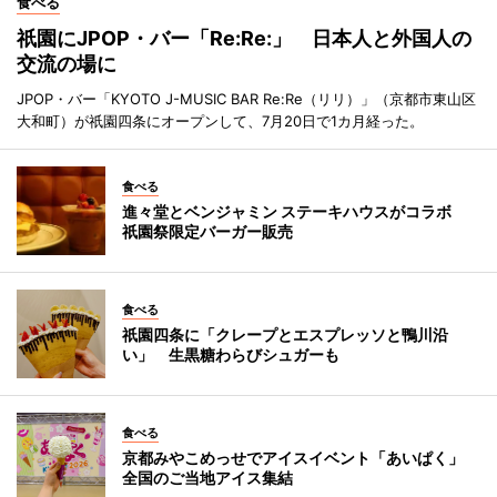
食べる
祇園にJPOP・バー「Re:Re:」 日本人と外国人の
交流の場に
JPOP・バー「KYOTO J-MUSIC BAR Re:Re（リリ）」（京都市東山区
大和町）が祇園四条にオープンして、7月20日で1カ月経った。
食べる
進々堂とベンジャミン ステーキハウスがコラボ
祇園祭限定バーガー販売
食べる
祇園四条に「クレープとエスプレッソと鴨川沿
い」 生黒糖わらびシュガーも
食べる
京都みやこめっせでアイスイベント「あいぱく」
全国のご当地アイス集結