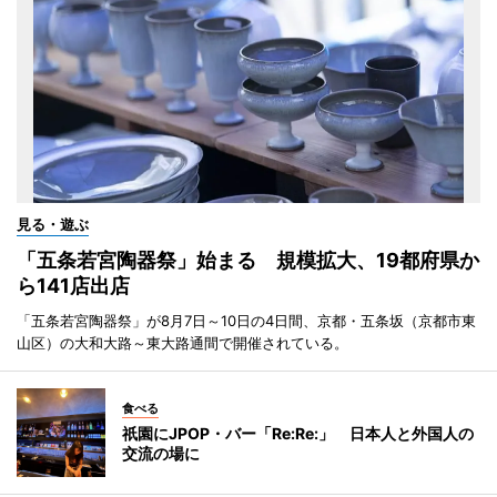
見る・遊ぶ
「五条若宮陶器祭」始まる 規模拡大、19都府県か
ら141店出店
「五条若宮陶器祭」が8月7日～10日の4日間、京都・五条坂（京都市東
山区）の大和大路～東大路通間で開催されている。
食べる
祇園にJPOP・バー「Re:Re:」 日本人と外国人の
交流の場に