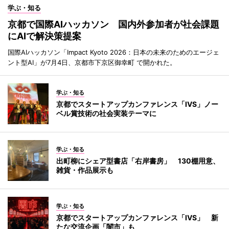
学ぶ・知る
京都で国際AIハッカソン 国内外参加者が社会課題
にAIで解決策提案
国際AIハッカソン「Impact Kyoto 2026：日本の未来のためのエージェ
ント型AI」が7月4日、京都市下京区御幸町 で開かれた。
学ぶ・知る
京都でスタートアップカンファレンス「IVS」ノー
ベル賞技術の社会実装テーマに
学ぶ・知る
出町柳にシェア型書店「右岸書房」 130棚用意、
雑貨・作品展示も
学ぶ・知る
京都でスタートアップカンファレンス「IVS」 新
たな交流企画「闇市」も