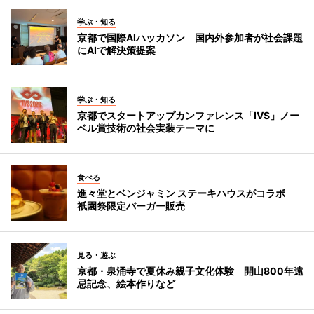
学ぶ・知る
京都で国際AIハッカソン 国内外参加者が社会課題
にAIで解決策提案
学ぶ・知る
京都でスタートアップカンファレンス「IVS」ノー
ベル賞技術の社会実装テーマに
食べる
進々堂とベンジャミン ステーキハウスがコラボ
祇園祭限定バーガー販売
見る・遊ぶ
京都・泉涌寺で夏休み親子文化体験 開山800年遠
忌記念、絵本作りなど