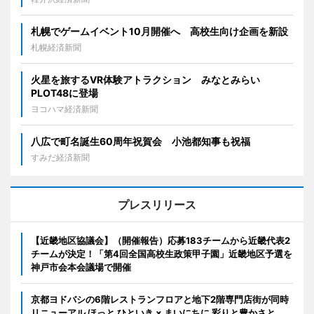
札幌でゲームイベント10月開催へ 高校生向け企画を新設
札幌経済新聞
火星を旅するVR体験アトラクション みなとみらい
PLOT48に登場
ヨコハマ経済新聞
八広で町名誕生60周年祝賀会 小池都知事も祝福
すみだ経済新聞
プレスリリース
【近畿地区協議会】（開催報告）応募183チームから近畿代表2
チームが決定！「第4回全国高校生政策甲子園」近畿地区予選を
神戸市会本会議場で開催
京都ヨドバシの6階レストランフロアと地下2階専門店街が同時
リニューアル ほっと ひといき × まいにちに 彩りと豊かさと