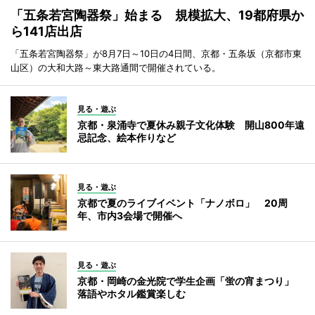
「五条若宮陶器祭」始まる 規模拡大、19都府県か
ら141店出店
「五条若宮陶器祭」が8月7日～10日の4日間、京都・五条坂（京都市東
山区）の大和大路～東大路通間で開催されている。
見る・遊ぶ
京都・泉涌寺で夏休み親子文化体験 開山800年遠
忌記念、絵本作りなど
見る・遊ぶ
京都で夏のライブイベント「ナノボロ」 20周
年、市内3会場で開催へ
見る・遊ぶ
京都・岡崎の金光院で学生企画「蛍の宵まつり」
落語やホタル鑑賞楽しむ