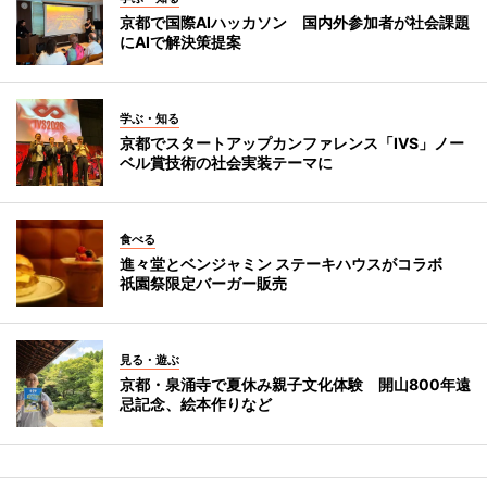
京都で国際AIハッカソン 国内外参加者が社会課題
にAIで解決策提案
学ぶ・知る
京都でスタートアップカンファレンス「IVS」ノー
ベル賞技術の社会実装テーマに
食べる
進々堂とベンジャミン ステーキハウスがコラボ
祇園祭限定バーガー販売
見る・遊ぶ
京都・泉涌寺で夏休み親子文化体験 開山800年遠
忌記念、絵本作りなど