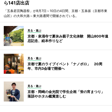
ら141店出店
「五条若宮陶器祭」が8月7日～10日の4日間、京都・五条坂（京都市東
山区）の大和大路～東大路通間で開催されている。
見る・遊ぶ
京都・泉涌寺で夏休み親子文化体験 開山800年遠
忌記念、絵本作りなど
見る・遊ぶ
京都で夏のライブイベント「ナノボロ」 20周
年、市内3会場で開催へ
見る・遊ぶ
京都・岡崎の金光院で学生企画「蛍の宵まつり」
落語やホタル鑑賞楽しむ