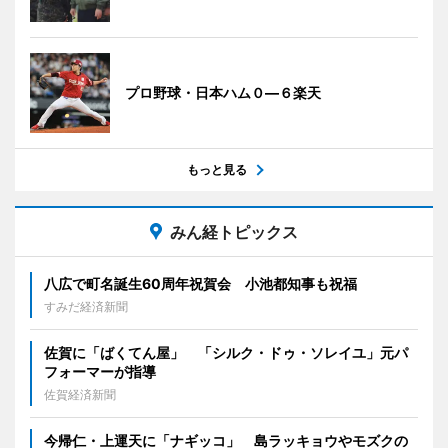
プロ野球・日本ハム０―６楽天
もっと見る
みん経トピックス
八広で町名誕生60周年祝賀会 小池都知事も祝福
すみだ経済新聞
佐賀に「ばくてん屋」 「シルク・ドゥ・ソレイユ」元パ
フォーマーが指導
佐賀経済新聞
今帰仁・上運天に「ナギッコ」 島ラッキョウやモズクの