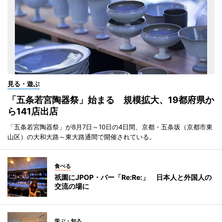
見る・遊ぶ
「五条若宮陶器祭」始まる 規模拡大、19都府県か
ら141店出店
「五条若宮陶器祭」が8月7日～10日の4日間、京都・五条坂（京都市東
山区）の大和大路～東大路通間で開催されている。
食べる
祇園にJPOP・バー「Re:Re:」 日本人と外国人の
交流の場に
学ぶ・知る