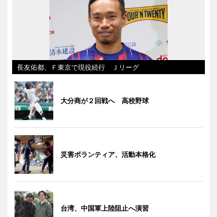
長友佑都、Ｆ東京で現役続行 Ｊリーグ
大分商が２回戦へ 高校野球
災害ボランティア、活動本格化
台湾、中国軍上陸阻止へ演習