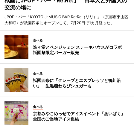
祇園にJPOP・バー「Re:Re:」 日本人と外国人の
交流の場に
JPOP・バー「KYOTO J-MUSIC BAR Re:Re（リリ）」（京都市東山区
大和町）が祇園四条にオープンして、7月20日で1カ月経った。
食べる
進々堂とベンジャミン ステーキハウスがコラボ
祇園祭限定バーガー販売
食べる
祇園四条に「クレープとエスプレッソと鴨川沿
い」 生黒糖わらびシュガーも
食べる
京都みやこめっせでアイスイベント「あいぱく」
全国のご当地アイス集結