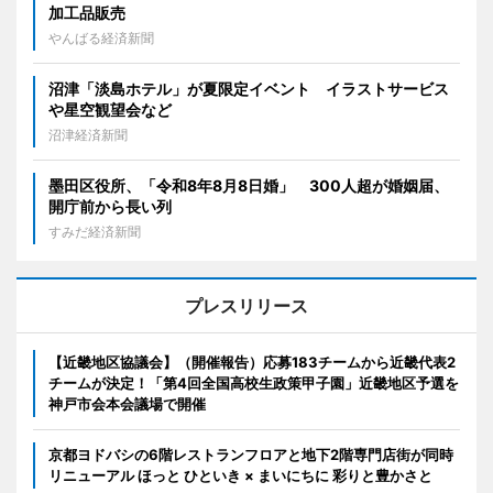
加工品販売
やんばる経済新聞
沼津「淡島ホテル」が夏限定イベント イラストサービス
や星空観望会など
沼津経済新聞
墨田区役所、「令和8年8月8日婚」 300人超が婚姻届、
開庁前から長い列
すみだ経済新聞
プレスリリース
【近畿地区協議会】（開催報告）応募183チームから近畿代表2
チームが決定！「第4回全国高校生政策甲子園」近畿地区予選を
神戸市会本会議場で開催
京都ヨドバシの6階レストランフロアと地下2階専門店街が同時
リニューアル ほっと ひといき × まいにちに 彩りと豊かさと