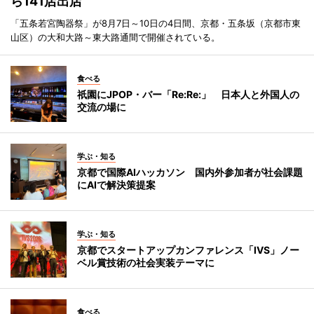
ら141店出店
「五条若宮陶器祭」が8月7日～10日の4日間、京都・五条坂（京都市東
山区）の大和大路～東大路通間で開催されている。
食べる
祇園にJPOP・バー「Re:Re:」 日本人と外国人の
交流の場に
学ぶ・知る
京都で国際AIハッカソン 国内外参加者が社会課題
にAIで解決策提案
学ぶ・知る
京都でスタートアップカンファレンス「IVS」ノー
ベル賞技術の社会実装テーマに
食べる