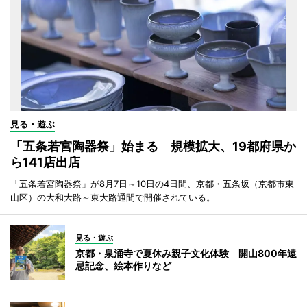
見る・遊ぶ
「五条若宮陶器祭」始まる 規模拡大、19都府県か
ら141店出店
「五条若宮陶器祭」が8月7日～10日の4日間、京都・五条坂（京都市東
山区）の大和大路～東大路通間で開催されている。
見る・遊ぶ
京都・泉涌寺で夏休み親子文化体験 開山800年遠
忌記念、絵本作りなど