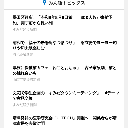
みん経トピックス
墨田区役所、「令和8年8月8日婚」 300人超が事前予
約、開庁前から長い列
すみだ経済新聞
浦和で「親子の居場所なつまつり」 浴衣姿でヨーヨー釣
りや和太鼓楽しむ
浦和経済新聞
厚狭に保護猫カフェ「ねことおちゃ」 古民家改築、猫と
の触れ合いも
山口宇部経済新聞
文花で学生企画の「すみだタウンミーティング」 4テーマ
で意見交換
すみだ経済新聞
沼津発祥の医学研究会「U-TECH」開催へ 関係者らが沼
津市長を表敬訪問