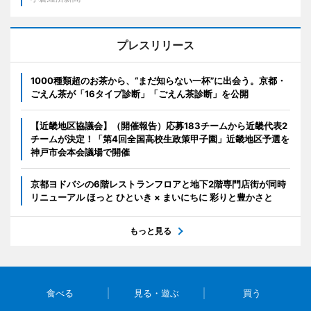
プレスリリース
1000種類超のお茶から、“まだ知らない一杯”に出会う。京都・
ごえん茶が「16タイプ診断」「ごえん茶診断」を公開
【近畿地区協議会】（開催報告）応募183チームから近畿代表2
チームが決定！「第4回全国高校生政策甲子園」近畿地区予選を
神戸市会本会議場で開催
京都ヨドバシの6階レストランフロアと地下2階専門店街が同時
リニューアル ほっと ひといき × まいにちに 彩りと豊かさと
もっと見る
食べる
見る・遊ぶ
買う