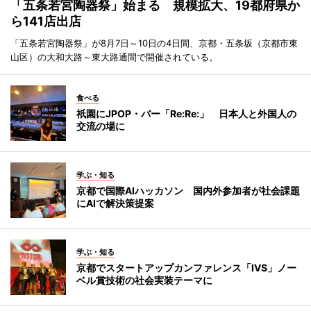
「五条若宮陶器祭」始まる 規模拡大、19都府県か
ら141店出店
「五条若宮陶器祭」が8月7日～10日の4日間、京都・五条坂（京都市東
山区）の大和大路～東大路通間で開催されている。
食べる
祇園にJPOP・バー「Re:Re:」 日本人と外国人の
交流の場に
学ぶ・知る
京都で国際AIハッカソン 国内外参加者が社会課題
にAIで解決策提案
学ぶ・知る
京都でスタートアップカンファレンス「IVS」ノー
ベル賞技術の社会実装テーマに