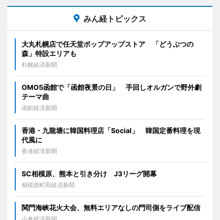
みん経トピックス
大丸札幌店で任天堂ポップアップストア 「どうぶつの
森」特設エリアも
札幌経済新聞
OMO5函館で「函館夜景の日」 手回しオルガンで野外劇
テーマ曲
函館経済新聞
香港・九龍塘に韓国料理店「Social」 韓国定番料理を現
代風に
香港経済新聞
SC相模原、熊本と引き分け J3リーグ開幕
相模原町田経済新聞
関門海峡花火大会、無料エリアなしの門司側をライブ配信
小倉経済新聞