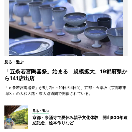
見る・遊ぶ
「五条若宮陶器祭」始まる 規模拡大、19都府県か
ら141店出店
「五条若宮陶器祭」が8月7日～10日の4日間、京都・五条坂（京都市東
山区）の大和大路～東大路通間で開催されている。
見る・遊ぶ
京都・泉涌寺で夏休み親子文化体験 開山800年遠
忌記念、絵本作りなど