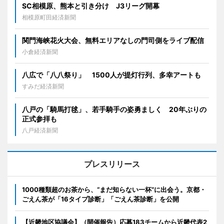
SC相模原、熊本と引き分け J3リーグ開幕
相模原町田経済新聞
関門海峡花火大会、無料エリアなしの門司側をライブ配信
小倉経済新聞
八広で「八八祭り」 1500人が提灯行列、多幸アートも
すみだ経済新聞
八戸の「騎馬打毬」、若手騎手の姿勇ましく 20年ぶりの
正式参拝も
八戸経済新聞
プレスリリース
1000種類超のお茶から、“まだ知らない一杯”に出会う。京都・
ごえん茶が「16タイプ診断」「ごえん茶診断」を公開
【近畿地区協議会】（開催報告）応募183チームから近畿代表2