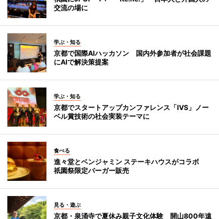
交流の場に
学ぶ・知る
京都で国際AIハッカソン 国内外参加者が社会課題
にAIで解決策提案
学ぶ・知る
京都でスタートアップカンファレンス「IVS」ノー
ベル賞技術の社会実装テーマに
食べる
進々堂とベンジャミン ステーキハウスがコラボ
祇園祭限定バーガー販売
見る・遊ぶ
京都・泉涌寺で夏休み親子文化体験 開山800年遠