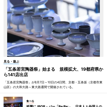
見る・遊ぶ
「五条若宮陶器祭」始まる 規模拡大、19都府県か
ら141店出店
「五条若宮陶器祭」が8月7日～10日の4日間、京都・五条坂（京都市東
山区）の大和大路～東大路通間で開催されている。
食べる
祇園にJPOP・バー「Re:Re:」 日本人と外国人の