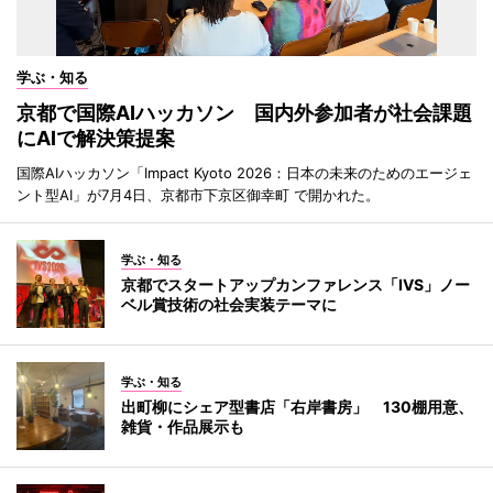
学ぶ・知る
京都で国際AIハッカソン 国内外参加者が社会課題
にAIで解決策提案
国際AIハッカソン「Impact Kyoto 2026：日本の未来のためのエージェ
ント型AI」が7月4日、京都市下京区御幸町 で開かれた。
学ぶ・知る
京都でスタートアップカンファレンス「IVS」ノー
ベル賞技術の社会実装テーマに
学ぶ・知る
出町柳にシェア型書店「右岸書房」 130棚用意、
雑貨・作品展示も