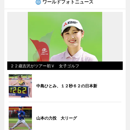
ワールドフォトニュース
２２歳吉沢がツアー初Ｖ 女子ゴルフ
中島ひとみ、１２秒６２の日本新
山本の力投 大リーグ