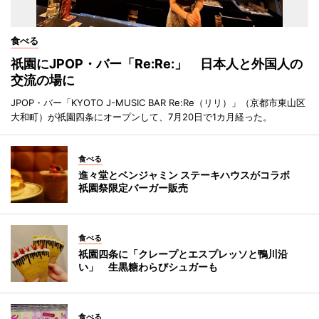
食べる
祇園にJPOP・バー「Re:Re:」 日本人と外国人の
交流の場に
JPOP・バー「KYOTO J-MUSIC BAR Re:Re（リリ）」（京都市東山区
大和町）が祇園四条にオープンして、7月20日で1カ月経った。
食べる
進々堂とベンジャミン ステーキハウスがコラボ
祇園祭限定バーガー販売
食べる
祇園四条に「クレープとエスプレッソと鴨川沿
い」 生黒糖わらびシュガーも
食べる