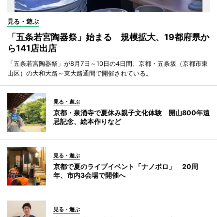
見る・遊ぶ
「五条若宮陶器祭」始まる 規模拡大、19都府県か
ら141店出店
「五条若宮陶器祭」が8月7日～10日の4日間、京都・五条坂（京都市東
山区）の大和大路～東大路通間で開催されている。
見る・遊ぶ
京都・泉涌寺で夏休み親子文化体験 開山800年遠
忌記念、絵本作りなど
見る・遊ぶ
京都で夏のライブイベント「ナノボロ」 20周
年、市内3会場で開催へ
見る・遊ぶ