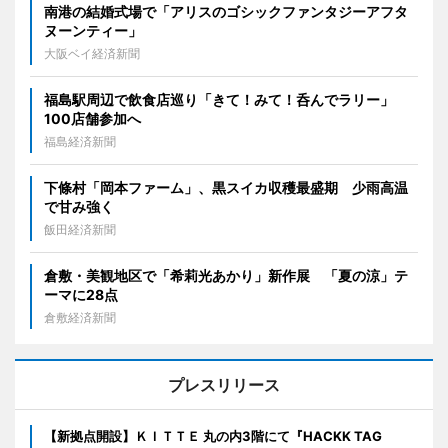
南港の結婚式場で「アリスのゴシックファンタジーアフタ
ヌーンティー」
大阪ベイ経済新聞
福島駅周辺で飲食店巡り「きて！みて！呑んでラリー」
100店舗参加へ
福島経済新聞
下條村「岡本ファーム」、黒スイカ収穫最盛期 少雨高温
で甘み強く
飯田経済新聞
倉敷・美観地区で「希莉光あかり」新作展 「夏の涼」テ
ーマに28点
倉敷経済新聞
プレスリリース
【新拠点開設】ＫＩＴＴＥ 丸の内3階にて『HACKK TAG