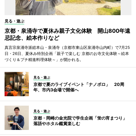
見る・遊ぶ
京都・泉涌寺で夏休み親子文化体験 開山800年遠
忌記念、絵本作りなど
真言宗泉涌寺派総本山・泉涌寺（京都市東山区泉涌寺山内町）で7月25
日・26日、夏休み特別企画「親子で楽しむ 京都のお寺文化体験～絵本
づくり＆プチ精進料理体験～」が開かれる。
見る・遊ぶ
京都で夏のライブイベント「ナノボロ」 20周
年、市内3会場で開催へ
見る・遊ぶ
京都・岡崎の金光院で学生企画「蛍の宵まつり」
落語やホタル鑑賞楽しむ