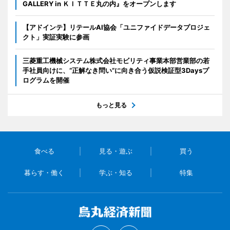
GALLERY in ＫＩＴＴＥ丸の内』をオープンします
【アドインテ】リテールAI協会「ユニファイドデータプロジェ
クト」実証実験に参画
三菱重工機械システム株式会社モビリティ事業本部営業部の若
手社員向けに、“正解なき問い”に向き合う仮説検証型3Daysプ
ログラムを開催
もっと見る
食べる
見る・遊ぶ
買う
暮らす・働く
学ぶ・知る
特集