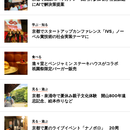
にAIで解決策提案
学ぶ・知る
京都でスタートアップカンファレンス「IVS」ノー
ベル賞技術の社会実装テーマに
食べる
進々堂とベンジャミン ステーキハウスがコラボ
祇園祭限定バーガー販売
見る・遊ぶ
京都・泉涌寺で夏休み親子文化体験 開山800年遠
忌記念、絵本作りなど
見る・遊ぶ
京都で夏のライブイベント「ナノボロ」 20周