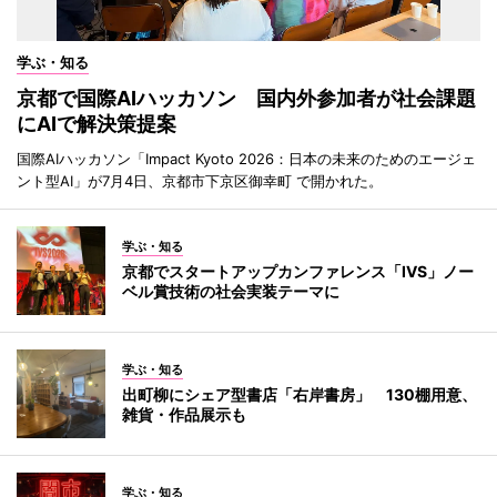
学ぶ・知る
京都で国際AIハッカソン 国内外参加者が社会課題
にAIで解決策提案
国際AIハッカソン「Impact Kyoto 2026：日本の未来のためのエージェ
ント型AI」が7月4日、京都市下京区御幸町 で開かれた。
学ぶ・知る
京都でスタートアップカンファレンス「IVS」ノー
ベル賞技術の社会実装テーマに
学ぶ・知る
出町柳にシェア型書店「右岸書房」 130棚用意、
雑貨・作品展示も
学ぶ・知る