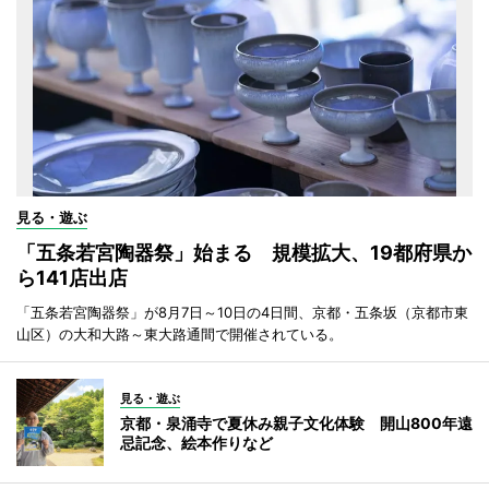
見る・遊ぶ
「五条若宮陶器祭」始まる 規模拡大、19都府県か
ら141店出店
「五条若宮陶器祭」が8月7日～10日の4日間、京都・五条坂（京都市東
山区）の大和大路～東大路通間で開催されている。
見る・遊ぶ
京都・泉涌寺で夏休み親子文化体験 開山800年遠
忌記念、絵本作りなど