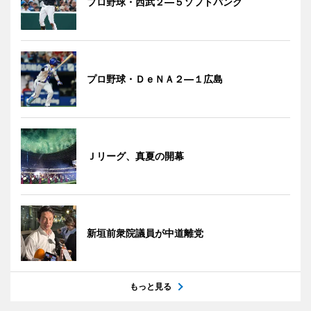
プロ野球・西武２―５ソフトバンク
プロ野球・ＤｅＮＡ２―１広島
Ｊリーグ、真夏の開幕
新垣前衆院議員が中道離党
もっと見る