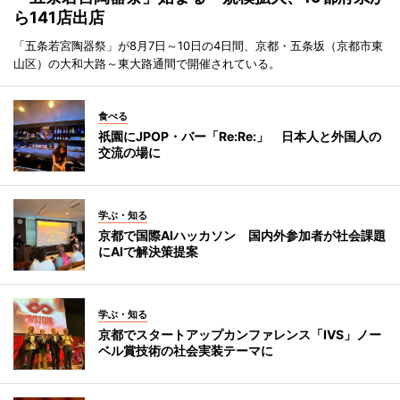
ら141店出店
「五条若宮陶器祭」が8月7日～10日の4日間、京都・五条坂（京都市東
山区）の大和大路～東大路通間で開催されている。
食べる
祇園にJPOP・バー「Re:Re:」 日本人と外国人の
交流の場に
学ぶ・知る
京都で国際AIハッカソン 国内外参加者が社会課題
にAIで解決策提案
学ぶ・知る
京都でスタートアップカンファレンス「IVS」ノー
ベル賞技術の社会実装テーマに