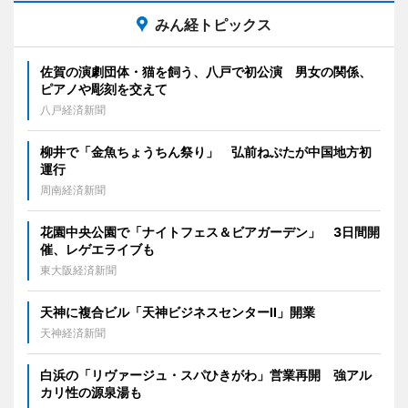
みん経トピックス
佐賀の演劇団体・猫を飼う、八戸で初公演 男女の関係、
ピアノや彫刻を交えて
八戸経済新聞
柳井で「金魚ちょうちん祭り」 弘前ねぷたが中国地方初
運行
周南経済新聞
花園中央公園で「ナイトフェス＆ビアガーデン」 3日間開
催、レゲエライブも
東大阪経済新聞
天神に複合ビル「天神ビジネスセンターII」開業
天神経済新聞
白浜の「リヴァージュ・スパひきがわ」営業再開 強アル
カリ性の源泉湯も