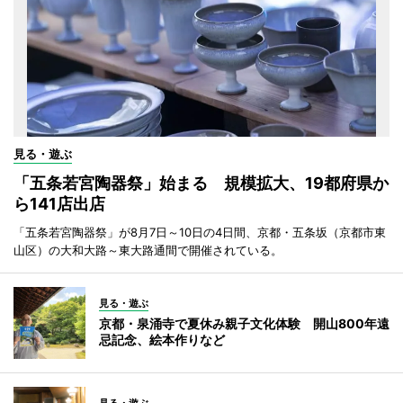
見る・遊ぶ
「五条若宮陶器祭」始まる 規模拡大、19都府県か
ら141店出店
「五条若宮陶器祭」が8月7日～10日の4日間、京都・五条坂（京都市東
山区）の大和大路～東大路通間で開催されている。
見る・遊ぶ
京都・泉涌寺で夏休み親子文化体験 開山800年遠
忌記念、絵本作りなど