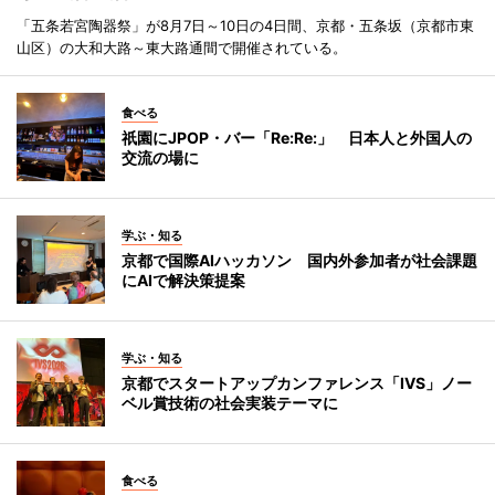
「五条若宮陶器祭」が8月7日～10日の4日間、京都・五条坂（京都市東
山区）の大和大路～東大路通間で開催されている。
食べる
祇園にJPOP・バー「Re:Re:」 日本人と外国人の
交流の場に
学ぶ・知る
京都で国際AIハッカソン 国内外参加者が社会課題
にAIで解決策提案
学ぶ・知る
京都でスタートアップカンファレンス「IVS」ノー
ベル賞技術の社会実装テーマに
食べる