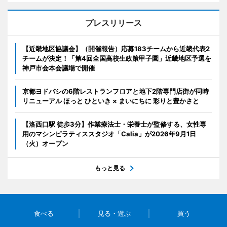
プレスリリース
【近畿地区協議会】（開催報告）応募183チームから近畿代表2
チームが決定！「第4回全国高校生政策甲子園」近畿地区予選を
神戸市会本会議場で開催
京都ヨドバシの6階レストランフロアと地下2階専門店街が同時
リニューアル ほっと ひといき × まいにちに 彩りと豊かさと
【洛西口駅 徒歩3分】作業療法士・栄養士が監修する、女性専
用のマシンピラティススタジオ「Calia」が2026年9月1日
（火）オープン
もっと見る
食べる
見る・遊ぶ
買う