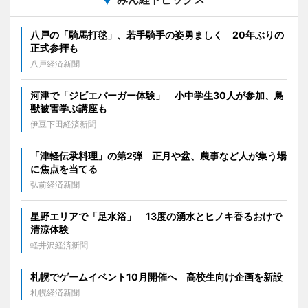
八戸の「騎馬打毬」、若手騎手の姿勇ましく 20年ぶりの
正式参拝も
八戸経済新聞
河津で「ジビエバーガー体験」 小中学生30人が参加、鳥
獣被害学ぶ講座も
伊豆下田経済新聞
「津軽伝承料理」の第2弾 正月や盆、農事など人が集う場
に焦点を当てる
弘前経済新聞
星野エリアで「足水浴」 13度の湧水とヒノキ香るおけで
清涼体験
軽井沢経済新聞
札幌でゲームイベント10月開催へ 高校生向け企画を新設
札幌経済新聞