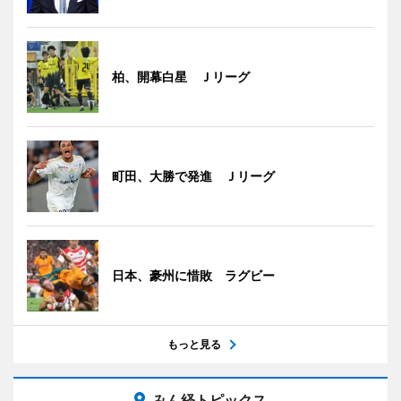
柏、開幕白星 Ｊリーグ
町田、大勝で発進 Ｊリーグ
日本、豪州に惜敗 ラグビー
もっと見る
みん経トピックス