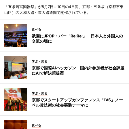
「五条若宮陶器祭」が8月7日～10日の4日間、京都・五条坂（京都市東
山区）の大和大路～東大路通間で開催されている。
食べる
祇園にJPOP・バー「Re:Re:」 日本人と外国人の
交流の場に
学ぶ・知る
京都で国際AIハッカソン 国内外参加者が社会課題
にAIで解決策提案
学ぶ・知る
京都でスタートアップカンファレンス「IVS」ノー
ベル賞技術の社会実装テーマに
食べる