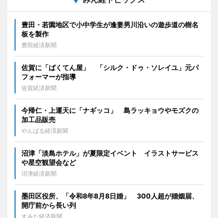
豊田・若園地区で小中学生が逢妻男川沿いの遊歩道の樹名
板を製作
豊田経済新聞
佐賀に「ばくてん屋」 「シルク・ドゥ・ソレイユ」元パ
フォーマーが指導
佐賀経済新聞
今帰仁・上運天に「ナギッコ」 島ラッキョウやモズクの
加工品販売
やんばる経済新聞
沼津「淡島ホテル」が夏限定イベント イラストサービス
や星空観望会など
沼津経済新聞
墨田区役所、「令和8年8月8日婚」 300人超が婚姻届、
開庁前から長い列
すみだ経済新聞