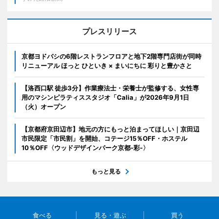
プレスリリース
京都ヨドバシの6階レストランフロアと地下2階専門店街が同時
リニューアル ほっと ひといき × まいにちに 彩りと豊かさと
【洛西口駅 徒歩3分】作業療法士・栄養士が監修する、女性専
用のマシンピラティススタジオ「Calia」が2026年9月1日
（火）オープン
【京都府京田辺市】地元の方にもっと泊まってほしい｜京田辺
市民限定「市民割」を開始、コテージ15％OFF・ホステル
10％OFF〈ウッドデザインパーク京都-彩-〉
もっと見る
食べる
見る・遊ぶ
買う