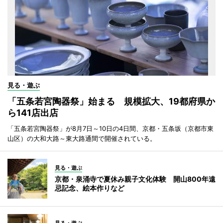
見る・遊ぶ
「五条若宮陶器祭」始まる 規模拡大、19都府県か
ら141店出店
「五条若宮陶器祭」が8月7日～10日の4日間、京都・五条坂（京都市東
山区）の大和大路～東大路通間で開催されている。
見る・遊ぶ
京都・泉涌寺で夏休み親子文化体験 開山800年遠
忌記念、絵本作りなど