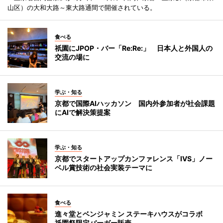
山区）の大和大路～東大路通間で開催されている。
食べる
祇園にJPOP・バー「Re:Re:」 日本人と外国人の
交流の場に
学ぶ・知る
京都で国際AIハッカソン 国内外参加者が社会課題
にAIで解決策提案
学ぶ・知る
京都でスタートアップカンファレンス「IVS」ノー
ベル賞技術の社会実装テーマに
食べる
進々堂とベンジャミン ステーキハウスがコラボ
祇園祭限定バーガー販売