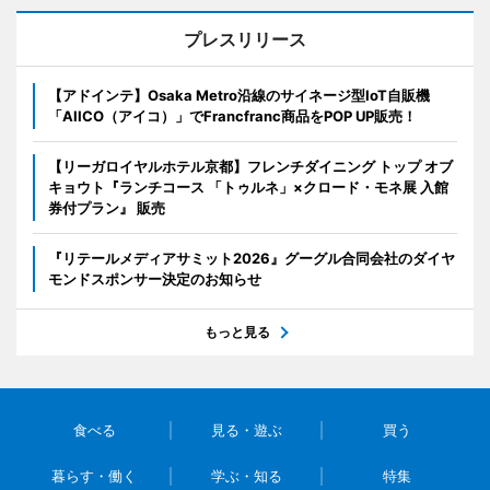
プレスリリース
【アドインテ】Osaka Metro沿線のサイネージ型IoT自販機
「AIICO（アイコ）」でFrancfranc商品をPOP UP販売！
【リーガロイヤルホテル京都】フレンチダイニング トップ オブ
キョウト『ランチコース 「トゥルネ」×クロード・モネ展 入館
券付プラン』 販売
『リテールメディアサミット2026』グーグル合同会社のダイヤ
モンドスポンサー決定のお知らせ
もっと見る
食べる
見る・遊ぶ
買う
暮らす・働く
学ぶ・知る
特集