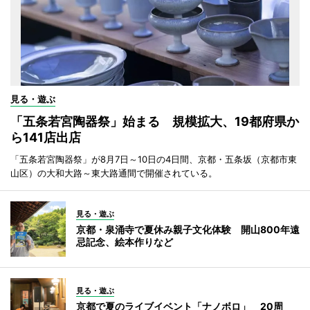
見る・遊ぶ
「五条若宮陶器祭」始まる 規模拡大、19都府県か
ら141店出店
「五条若宮陶器祭」が8月7日～10日の4日間、京都・五条坂（京都市東
山区）の大和大路～東大路通間で開催されている。
見る・遊ぶ
京都・泉涌寺で夏休み親子文化体験 開山800年遠
忌記念、絵本作りなど
見る・遊ぶ
京都で夏のライブイベント「ナノボロ」 20周