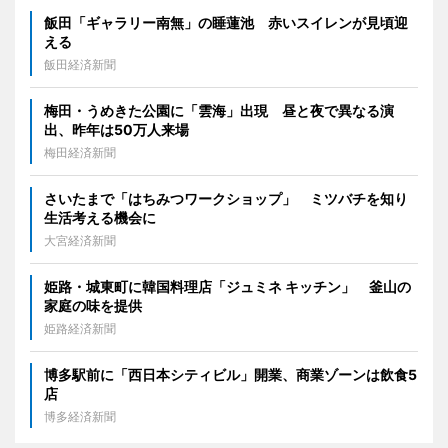
飯田「ギャラリー南無」の睡蓮池 赤いスイレンが見頃迎
える
飯田経済新聞
梅田・うめきた公園に「雲海」出現 昼と夜で異なる演
出、昨年は50万人来場
梅田経済新聞
さいたまで「はちみつワークショップ」 ミツバチを知り
生活考える機会に
大宮経済新聞
姫路・城東町に韓国料理店「ジュミネ キッチン」 釜山の
家庭の味を提供
姫路経済新聞
博多駅前に「西日本シティビル」開業、商業ゾーンは飲食5
店
博多経済新聞