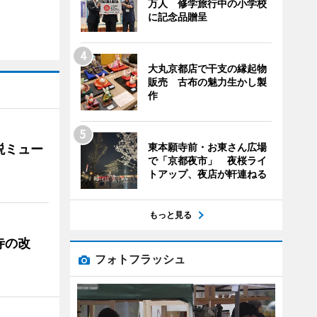
万人 修学旅行中の小学校
に記念品贈呈
大丸京都店で干支の縁起物
販売 古布の魅力生かし製
作
東本願寺前・お東さん広場
説ミュー
で「京都夜市」 夜桜ライ
トアップ、夜店が軒連ねる
もっと見る
寺の改
フォトフラッシュ