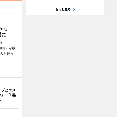
もっと見る
Re:」
場に
R
和町）が祇
1カ月経っ
ープとエス
い」 生黒
も