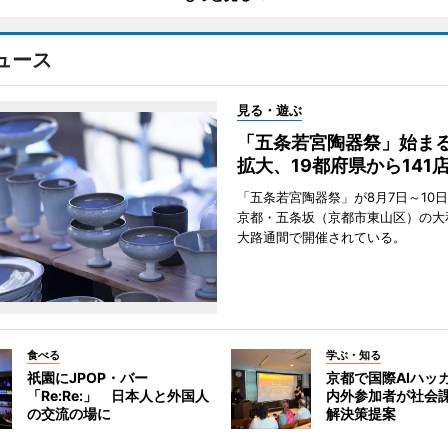
ュース
見る・遊ぶ
「五条若宮陶器祭」始ま
拡大、19都府県から141
「五条若宮陶器祭」が8月7日～10
京都・五条坂（京都市東山区）の大
大路通間で開催されている。
食べる
学ぶ・知る
祇園にJPOP・バー
京都で国際AIハッ
「Re:Re:」 日本人と外国人
内外参加者が社会課
の交流の場に
解決策提案