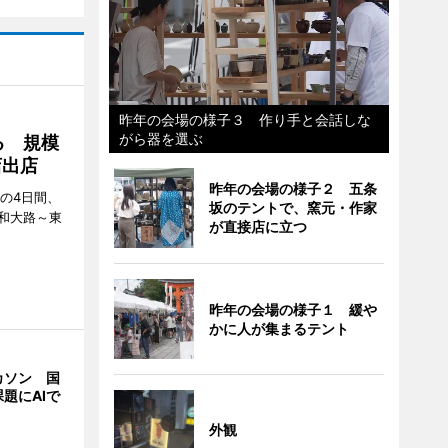
昨年の会場の様子３ 作り手と会話しな
がら器を選ぶ
る 規模
店出店
昨年の会場の様子２ 五条
日の4日間、
坂のテントで、窯元・作家
和大路～東
が直接店に立つ
昨年の会場の様子１ 緩や
かに人が集まるテント
カソン 国
題にAIで
外観