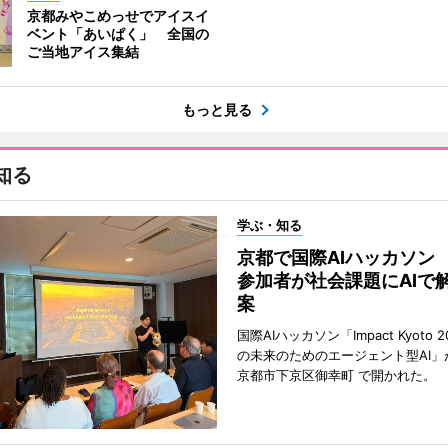
京都みやこめっせでアイスイ
ベント「あいぱく」 全国の
ご当地アイス集結
もっと見る
知る
学ぶ・知る
京都で国際AIハッカソン
参加者が社会課題にAIで
案
国際AIハッカソン「Impact Kyoto 
の未来のためのエージェント型AI」
京都市下京区御幸町 で開かれた。