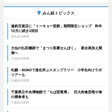
みん経トピックス
遠鉄百貨店に「トーキョー煎餅」期間限定ショップ 昨年
12月に続き2回目
浜松経済新聞
大仙の払田柵跡で「まつり彩夏せんぼく」 新企画加え開
催へ
大仙経済新聞
札幌・AOAOで進化学ぶスタンプラリー 小学生向けラボ
ツアーも
札幌経済新聞
千葉県立中央博物館で「ちば恐竜博」 巨大肉食恐竜や海
の捕食者も
千葉経済新聞