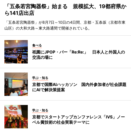
「五条若宮陶器祭」始まる 規模拡大、19都府県か
ら141店出店
「五条若宮陶器祭」が8月7日～10日の4日間、京都・五条坂（京都市東
山区）の大和大路～東大路通間で開催されている。
食べる
祇園にJPOP・バー「Re:Re:」 日本人と外国人の
交流の場に
学ぶ・知る
京都で国際AIハッカソン 国内外参加者が社会課題
にAIで解決策提案
学ぶ・知る
京都でスタートアップカンファレンス「IVS」ノー
ベル賞技術の社会実装テーマに