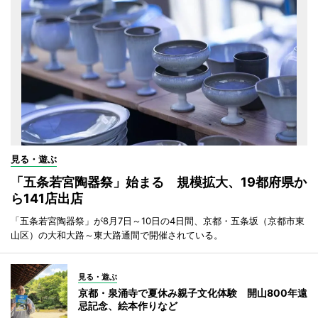
見る・遊ぶ
「五条若宮陶器祭」始まる 規模拡大、19都府県か
ら141店出店
「五条若宮陶器祭」が8月7日～10日の4日間、京都・五条坂（京都市東
山区）の大和大路～東大路通間で開催されている。
見る・遊ぶ
京都・泉涌寺で夏休み親子文化体験 開山800年遠
忌記念、絵本作りなど