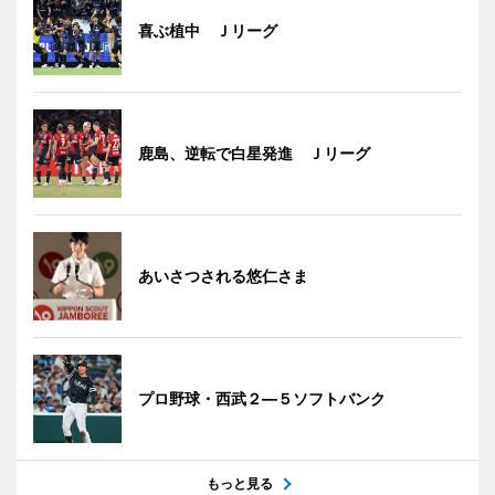
喜ぶ植中 Ｊリーグ
鹿島、逆転で白星発進 Ｊリーグ
あいさつされる悠仁さま
プロ野球・西武２―５ソフトバンク
もっと見る