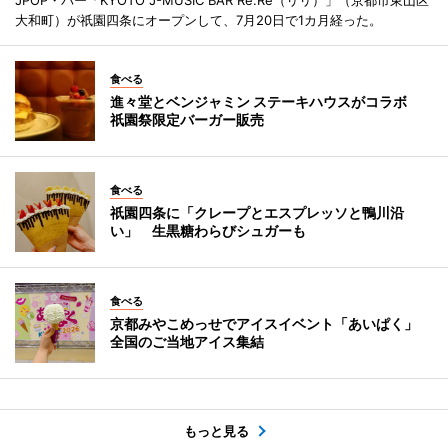
大和町）が祇園四条にオープンして、7月20日で1カ月経った。
食べる
進々堂とベンジャミン ステーキハウスがコラボ
祇園祭限定バーガー販売
食べる
祇園四条に「クレープとエスプレッソと鴨川沿
い」 生黒糖わらびシュガーも
食べる
京都みやこめっせでアイスイベント「あいぱく」
全国のご当地アイス集結
もっと見る