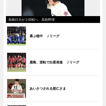
長崎日大が２回戦へ 高校野球
喜ぶ植中 Ｊリーグ
鹿島、逆転で白星発進 Ｊリーグ
あいさつされる悠仁さま