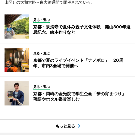
山区）の大和大路～東大路通間で開催されている。
見る・遊ぶ
京都・泉涌寺で夏休み親子文化体験 開山800年遠
忌記念、絵本作りなど
見る・遊ぶ
京都で夏のライブイベント「ナノボロ」 20周
年、市内3会場で開催へ
見る・遊ぶ
京都・岡崎の金光院で学生企画「蛍の宵まつり」
落語やホタル鑑賞楽しむ
もっと見る