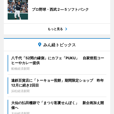
プロ野球・西武２―５ソフトバンク
もっと見る
みん経トピックス
八千代「52間の縁側」にカフェ「PUKU」 自家焙煎コー
ヒーやカレー提供
船橋経済新聞
遠鉄百貨店に「トーキョー煎餅」期間限定ショップ 昨年
12月に続き2回目
浜松経済新聞
大仙の払田柵跡で「まつり彩夏せんぼく」 新企画加え開
催へ
大仙経済新聞