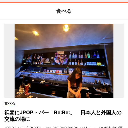
食べる
食べる
祇園にJPOP・バー「Re:Re:」 日本人と外国人の
交流の場に
JPOP・バー「KYOTO J-MUSIC BAR Re:Re（リリ）」（京都市東山区