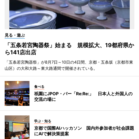
見る・遊ぶ
「五条若宮陶器祭」始まる 規模拡大、19都府県か
ら141店出店
「五条若宮陶器祭」が8月7日～10日の4日間、京都・五条坂（京都市東
山区）の大和大路～東大路通間で開催されている。
食べる
祇園にJPOP・バー「Re:Re:」 日本人と外国人の
交流の場に
学ぶ・知る
京都で国際AIハッカソン 国内外参加者が社会課題
にAIで解決策提案