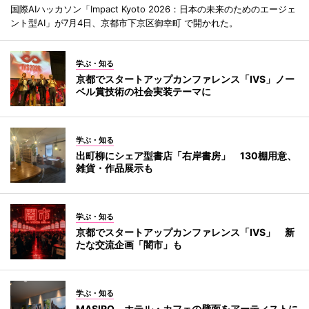
国際AIハッカソン「Impact Kyoto 2026：日本の未来のためのエージェ
ント型AI」が7月4日、京都市下京区御幸町 で開かれた。
学ぶ・知る
京都でスタートアップカンファレンス「IVS」ノー
ベル賞技術の社会実装テーマに
学ぶ・知る
出町柳にシェア型書店「右岸書房」 130棚用意、
雑貨・作品展示も
学ぶ・知る
京都でスタートアップカンファレンス「IVS」 新
たな交流企画「闇市」も
学ぶ・知る
MASIRO、ホテル・カフェの壁面をアーティストに