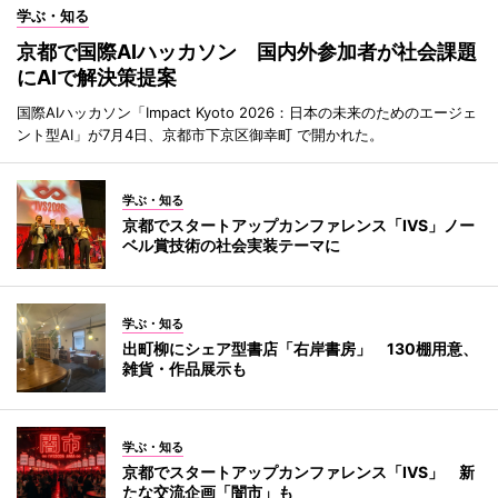
学ぶ・知る
京都で国際AIハッカソン 国内外参加者が社会課題
にAIで解決策提案
国際AIハッカソン「Impact Kyoto 2026：日本の未来のためのエージェ
ント型AI」が7月4日、京都市下京区御幸町 で開かれた。
学ぶ・知る
京都でスタートアップカンファレンス「IVS」ノー
ベル賞技術の社会実装テーマに
学ぶ・知る
出町柳にシェア型書店「右岸書房」 130棚用意、
雑貨・作品展示も
学ぶ・知る
京都でスタートアップカンファレンス「IVS」 新
たな交流企画「闇市」も