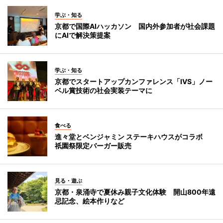
学ぶ・知る
京都で国際AIハッカソン 国内外参加者が社会課題
にAIで解決策提案
学ぶ・知る
京都でスタートアップカンファレンス「IVS」ノー
ベル賞技術の社会実装テーマに
食べる
進々堂とベンジャミン ステーキハウスがコラボ
祇園祭限定バーガー販売
見る・遊ぶ
京都・泉涌寺で夏休み親子文化体験 開山800年遠
忌記念、絵本作りなど