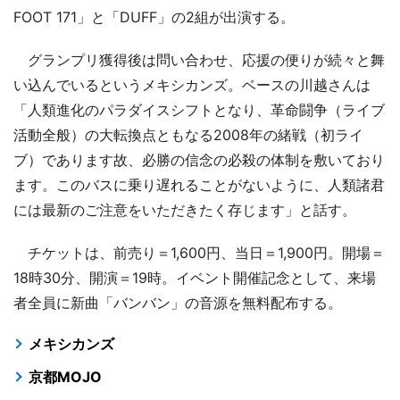
FOOT 171」と「DUFF」の2組が出演する。
グランプリ獲得後は問い合わせ、応援の便りが続々と舞
い込んでいるというメキシカンズ。ベースの川越さんは
「人類進化のパラダイスシフトとなり、革命闘争（ライブ
活動全般）の大転換点ともなる2008年の緒戦（初ライ
ブ）であります故、必勝の信念の必殺の体制を敷いており
ます。このバスに乗り遅れることがないように、人類諸君
には最新のご注意をいただきたく存じます」と話す。
チケットは、前売り＝1,600円、当日＝1,900円。開場＝
18時30分、開演＝19時。イベント開催記念として、来場
者全員に新曲「バンバン」の音源を無料配布する。
メキシカンズ
京都MOJO