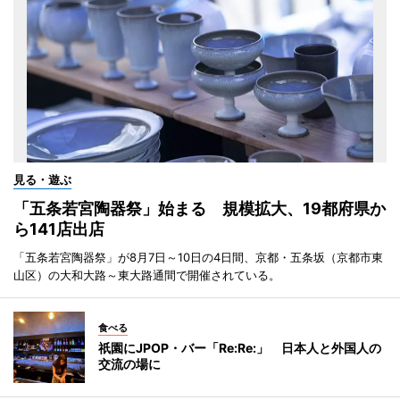
見る・遊ぶ
「五条若宮陶器祭」始まる 規模拡大、19都府県か
ら141店出店
「五条若宮陶器祭」が8月7日～10日の4日間、京都・五条坂（京都市東
山区）の大和大路～東大路通間で開催されている。
食べる
祇園にJPOP・バー「Re:Re:」 日本人と外国人の
交流の場に