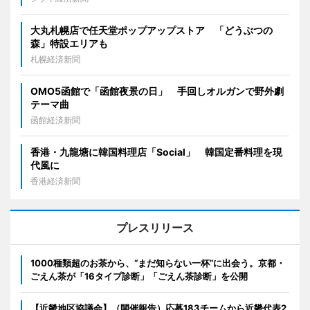
大丸札幌店で任天堂ポップアップストア 「どうぶつの
森」特設エリアも
札幌経済新聞
OMO5函館で「函館夜景の日」 手回しオルガンで野外劇
テーマ曲
函館経済新聞
香港・九龍塘に韓国料理店「Social」 韓国定番料理を現
代風に
香港経済新聞
プレスリリース
1000種類超のお茶から、“まだ知らない一杯”に出会う。京都・
ごえん茶が「16タイプ診断」「ごえん茶診断」を公開
【近畿地区協議会】（開催報告）応募183チームから近畿代表2