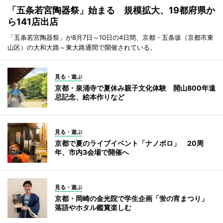
「五条若宮陶器祭」始まる 規模拡大、19都府県か
ら141店出店
「五条若宮陶器祭」が8月7日～10日の4日間、京都・五条坂（京都市東
山区）の大和大路～東大路通間で開催されている。
見る・遊ぶ
京都・泉涌寺で夏休み親子文化体験 開山800年遠
忌記念、絵本作りなど
見る・遊ぶ
京都で夏のライブイベント「ナノボロ」 20周
年、市内3会場で開催へ
見る・遊ぶ
京都・岡崎の金光院で学生企画「蛍の宵まつり」
落語やホタル鑑賞楽しむ