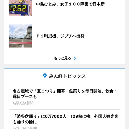
中島ひとみ、女子１００障害で日本新
Ｐ１哨戒機、ジブチへ出発
もっと見る
みん経トピックス
名古屋城で「夏まつり」開幕 盆踊りを毎日開催、飲食・
縁日ブースも
名駅経済新聞
「渋谷盆踊り」に6万7000人 109前に櫓、外国人観光客
も踊りの輪に
シブヤ経済新聞