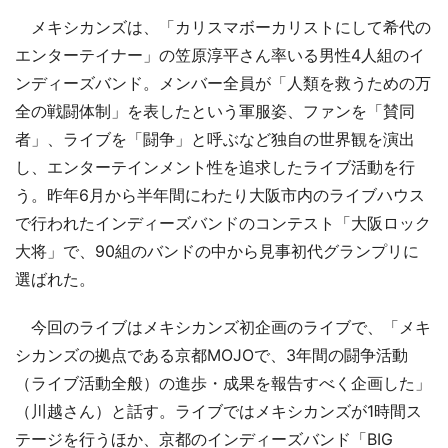
メキシカンズは、「カリスマボーカリストにして希代の
エンターテイナー」の笠原淳平さん率いる男性4人組のイ
ンディーズバンド。メンバー全員が「人類を救うための万
全の戦闘体制」を表したという軍服姿、ファンを「賛同
者」、ライブを「闘争」と呼ぶなど独自の世界観を演出
し、エンターテインメント性を追求したライブ活動を行
う。昨年6月から半年間にわたり大阪市内のライブハウス
で行われたインディーズバンドのコンテスト「大阪ロック
大将」で、90組のバンドの中から見事初代グランプリに
選ばれた。
今回のライブはメキシカンズ初企画のライブで、「メキ
シカンズの拠点である京都MOJOで、3年間の闘争活動
（ライブ活動全般）の進歩・成果を報告すべく企画した」
（川越さん）と話す。ライブではメキシカンズが1時間ス
テージを行うほか、京都のインディーズバンド「BIG