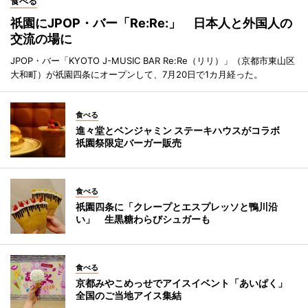
食べる
祇園にJPOP・バー「Re:Re:」 日本人と外国人の
交流の場に
JPOP・バー「KYOTO J-MUSIC BAR Re:Re（リリ）」（京都市東山区
大和町）が祇園四条にオープンして、7月20日で1カ月経った。
食べる
進々堂とベンジャミン ステーキハウスがコラボ
祇園祭限定バーガー販売
食べる
祇園四条に「クレープとエスプレッソと鴨川沿
い」 生黒糖わらびシュガーも
食べる
京都みやこめっせでアイスイベント「あいぱく」
全国のご当地アイス集結