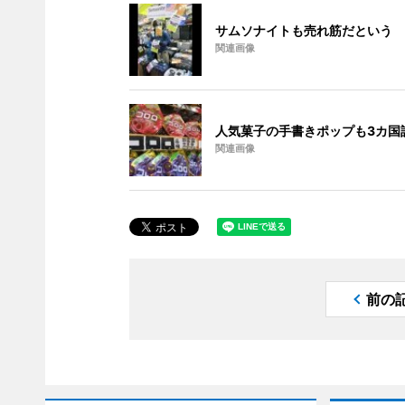
サムソナイトも売れ筋だという
関連画像
人気菓子の手書きポップも3カ国
関連画像
前の