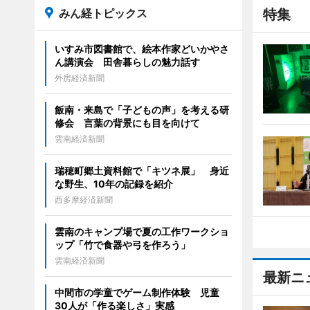
みん経トピックス
特集
いすみ市図書館で、絵本作家どいかやさ
ん講演会 田舎暮らしの魅力話す
外房経済新聞
飯南・来島で「子どもの声」を考える研
修会 言葉の背景にも目を向けて
雲南経済新聞
瑞穂町郷土資料館で「キツネ展」 身近
な野生、10年の記録を紹介
西多摩経済新聞
雲南のキャンプ場で夏の工作ワークショ
ップ「竹で食器や弓を作ろう」
雲南経済新聞
最新ニ
中間市の学童でゲーム制作体験 児童
30人が「作る楽しさ」実感