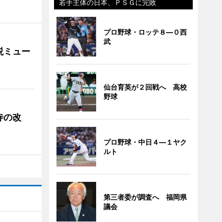
若手主体の日本、ＰＳＧに完敗
プロ野球・ロッテ８―０西
武
説ミュー
仙台育英が２回戦へ 高校
野球
寺の改
プロ野球・中日４―１ヤク
ルト
第三者委が調査へ 福岡県
議会