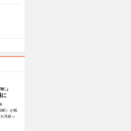
Re:」
場に
R
和町）が祇
1カ月経っ