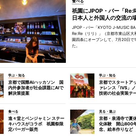
食べる
祇園にJPOP・バー「Re:
日本人と外国人の交流の
JPOP・バー「KYOTO J-MUSIC BA
Re:Re（リリ）」（京都市東山区大
園四条にオープンして、7月20日で
た。
学ぶ・知る
学ぶ・知る
京都で国際AIハッカソン 国
京都でスタートア
内外参加者が社会課題にAIで
ァレンス「IVS」
解決策提案
技術の社会実装テ
食べる
見る・遊ぶ
進々堂とベンジャミン ステー
京都・泉涌寺で夏
キハウスがコラボ 祇園祭限
化体験 開山800
定バーガー販売
念、絵本作りなど