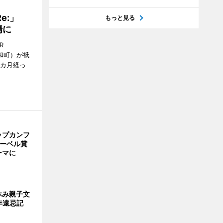
Re:」
もっと見る
場に
R
和町）が祇
1カ月経っ
ップカンフ
ノーベル賞
ーマに
休み親子文
年遠忌記